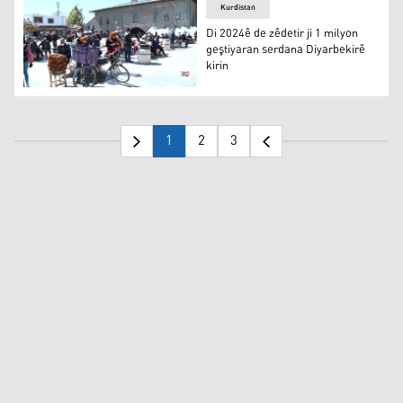
Kurdistan
Di 2024ê de zêdetir ji 1 milyon
geştiyaran serdana Diyarbekirê
kirin
Di 2024ê de zêdetir ji 1 milyon geştiyaran serdana Diyarb
1
2
3