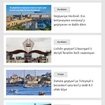
Di cejnê de zêdetir ji 40 hezar geştiyaran serdana Dihokê
Kurdistan
Geştyariya Herêmê: Em
betlaneyeke nimûneyî ji
geştiyaran re dabîn dikin
Geştyariya Herêmê: Em betlaneyeke nimûneyî ji geştiyar
Kurdistan
Livînên geştyarî û bazirganî li
deriyê Îbrahîm Xelîl rawestiyan
Deriyê Sinorî yê Îbrahîm Xelîl
Tirkiye
Dahata geştyarî ya Tirkiyeyê li
beranberî sala borî ji sedê 8.3
zêde bûye
Dahata geştyarî ya Tirkiyeyê li beranberî sala borî ji sed