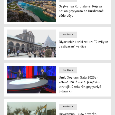
Geştyariya Kurdistanê: Rêjeya
hatina geştyaran bo Kurdistanê
zêde bûye
Zaxo
Kurdistan
Diyarbekir ber bi rekora “2 milyon
geştiyaran” ve diçe
Diyarbekir ber bi rekora “2 milyon geştiyaran” ve diçe
Kurdistan
Umîd Xoşnaw: Sala 2025an
zehmet bû lê me bi projeyên
stratejîk û rekorên geştyariyê
bidawî kir
Umîd Xoşnaw: Sala 2025an zehmet bû lê me bi projeyên st
Kurdistan
Hewraman: Bi 36 deverên