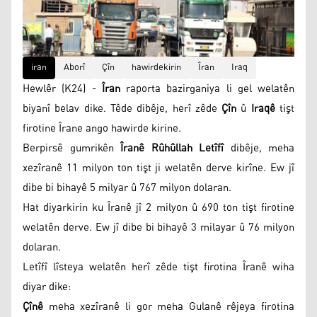
iran
Aborî
Çîn
hawirdekirin
Îran
Iraq
Hewlêr (K24) -
Îran
raporta bazirganiya li gel welatên
biyanî belav dike. Têde dibêje, herî zêde
Çîn
û
Iraqê
tişt
firotine Îrane ango hawirde kirine.
Berpirsê gumrikên
Îranê Rûhûllah Letîfî
dibêje, meha
xezîranê 11 milyon ton tişt ji welatên derve kirîne. Ew jî
dibe bi bihayê 5 milyar û 767 milyon dolaran.
Hat diyarkirin ku Îranê jî 2 milyon û 690 ton tişt firotine
welatên derve. Ew jî dibe bi bihayê 3 milayar û 76 milyon
dolaran.
Letîfî lîsteya welatên herî zêde tişt firotina Îranê wiha
diyar dike:
Çînê
meha xezîranê li gor meha Gulanê rêjeya firotina