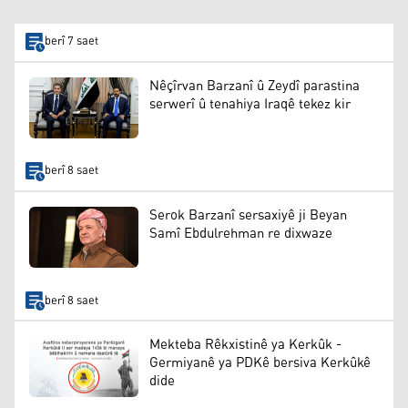
berî 7 saet
Nêçîrvan Barzanî û Zeydî parastina
serwerî û tenahiya Iraqê tekez kir
berî 8 saet
Serok Barzanî sersaxiyê ji Beyan
Samî Ebdulrehman re dixwaze
berî 8 saet
Mekteba Rêkxistinê ya Kerkûk -
Germiyanê ya PDKê bersiva Kerkûkê
dide