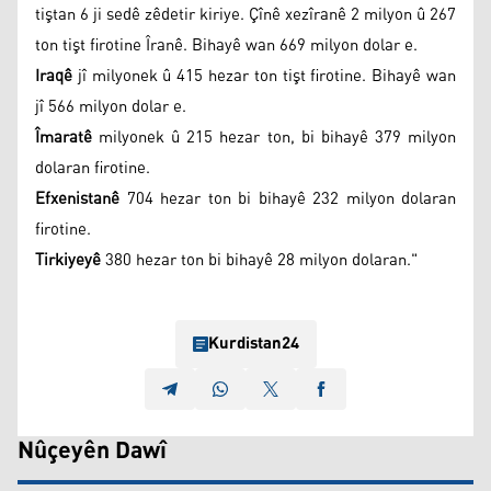
tiştan 6 ji sedê zêdetir kiriye. Çînê xezîranê 2 milyon û 267
ton tişt firotine Îranê. Bihayê wan 669 milyon dolar e.
Iraqê
jî milyonek û 415 hezar ton tişt firotine. Bihayê wan
jî 566 milyon dolar e.
Îmaratê
milyonek û 215 hezar ton, bi bihayê 379 milyon
dolaran firotine.
Efxenistanê
704 hezar ton bi bihayê 232 milyon dolaran
firotine.
Tirkiyeyê
380 hezar ton bi bihayê 28 milyon dolaran."
Kurdistan24
Nûçeyên Dawî