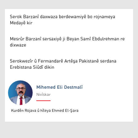
Serok Barzanî daxwaza berdewamiyê bo rojnameya
Medayê kir
Mesrûr Barzanî sersaxiyê ji Beyan Samî Ebdulrehman re
dixwaze
Serokwezîr û Fermandarê Artêşa Pakistanê serdana
Erebistana Siûdî dikin
Mihemed Eli Destmalî
Nivîskar
Mihemed Eli Destmalî
Kurdên Rojava û hîleya Ehmed El-Şara