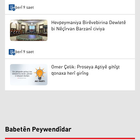
berî 9 saet
Hevpeymaniya Birêvebirina Dewletê
bi Nêçîrvan Barzanî civiya
berî 9 saet
Omer Çelik: Proseya Aştiyê gihîşt
qonaxa herî girîng
Babetên Peywendîdar