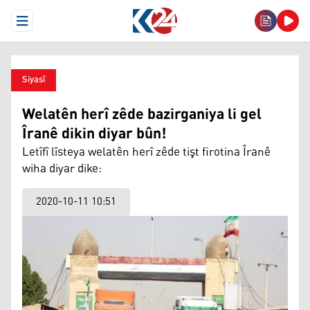
Open Menu
Siyasî
Welatên herî zêde bazirganiya li gel
Îranê dikin diyar bûn!
Letîfî lîsteya welatên herî zêde tişt firotina Îranê
wiha diyar dike:
2020-10-11 10:51