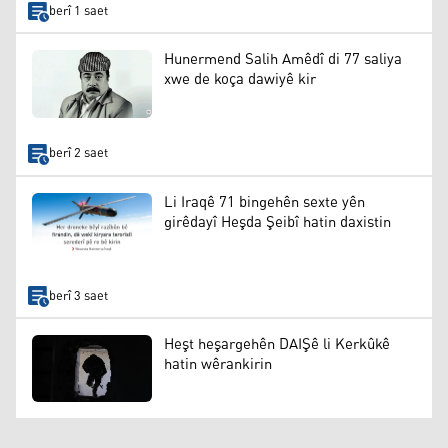
berî 1 saet
Hunermend Salih Amêdî di 77 saliya
xwe de koça dawiyê kir
berî 2 saet
Li Iraqê 71 bingehên sexte yên
girêdayî Heşda Şeibî hatin daxistin
berî 3 saet
Heşt heşargehên DAIŞê li Kerkûkê
hatin wêrankirin