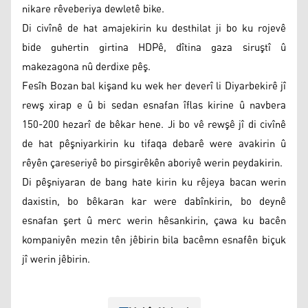
nikare rêveberiya dewletê bike.
Di civînê de hat amajekirin ku desthilat ji bo ku rojevê
bide guhertin girtina HDPê, dîtina gaza siruştî û
makezagona nû derdixe pêş.
Fesîh Bozan bal kişand ku wek her deverî li Diyarbekirê jî
rewş xirap e û bi sedan esnafan îflas kirine û navbera
150-200 hezarî de bêkar hene. Ji bo vê rewşê jî di civînê
de hat pêşniyarkirin ku tifaqa debarê were avakirin û
rêyên çareseriyê bo pirsgirêkên aboriyê werin peydakirin.
Di pêşniyaran de bang hate kirin ku rêjeya bacan werin
daxistin, bo bêkaran kar were dabînkirin, bo deynê
esnafan şert û merc werin hêsankirin, çawa ku bacên
kompaniyên mezin tên jêbirin bila bacêmn esnafên biçuk
jî werin jêbirin.