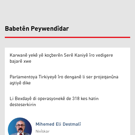
Babetên Peywendîdar
Karwanê yekê yê koçberên Serê Kaniyê îro vedigere
bajarê xwe
Parlamentoya Tirkiyeyê îro denganê li ser projeqanûna
aştiyê dike
Li Bexdayê di operasyonekê de 318 kes hatin
desteserkirin
Mihemed Eli Destmalî
Nivîskar