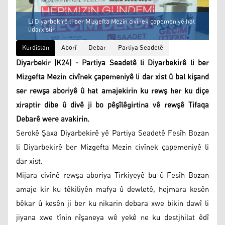
Li Diyarbekirê li ber Mizgefta Mezin civînek çapemeniyê hat
lidarxistin
Kurdistan
Aborî
Debar
Partiya Seadetê
Diyarbekir (K24) - Partiya Seadetê li Diyarbekirê li ber
Mizgefta Mezin civînek çapemeniyê li dar xist û bal kişand
ser rewşa aboriyê û hat amajekirin ku rewş her ku diçe
xiraptir dibe û divê ji bo pêşîlêgirtina vê rewşê Tifaqa
Debarê were avakirin.
Serokê Şaxa Diyarbekirê yê Partiya Seadetê Fesîh Bozan
li Diyarbekirê ber Mizgefta Mezin civînek çapemeniyê li
dar xist.
Mijara civînê rewşa aboriya Tirkiyeyê bu û Fesîh Bozan
amaje kir ku têkiliyên mafya û dewletê, hejmara kesên
bêkar û kesên ji ber ku nikarin debara xwe bikin dawî li
jiyana xwe tînin nîşaneya wê yekê ne ku destjhilat êdî