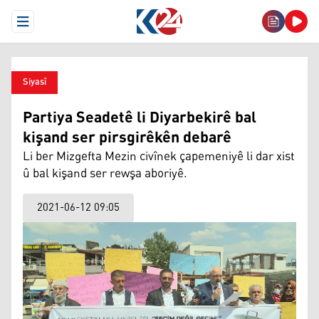
Open Menu
Siyasî
Partiya Seadetê li Diyarbekirê bal
kişand ser pirsgirêkên debarê
Li ber Mizgefta Mezin civînek çapemeniyê li dar xist
û bal kişand ser rewşa aboriyê.
2021-06-12 09:05