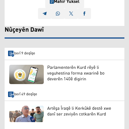
Mahîr Yuksel
Nûçeyên Dawî
berî 9 deqîqe
Parlamenterên Kurd rêyê li
veguhestina forma xwarinê bo
deverên 140ê digirin
berî 49 deqîqe
Artêşa Îraqê li Kerkûkê destê xwe
danî ser zeviyên cotkarên Kurd