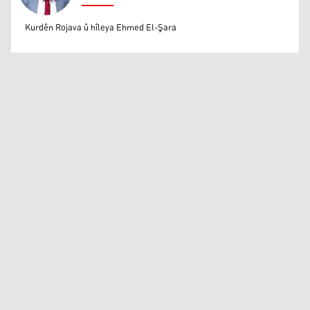
Mihemed Eli Destmalî
Kurdên Rojava û hîleya Ehmed El-Şara