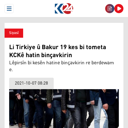
Open Menu
Siyasî
Li Tirkiye û Bakur 19 kes bi tometa
KCKê hatin binçavkirin
Lêpirsîn bi kesên hatine binçavkirin re berdewam
e.
2021-10-07 08:28