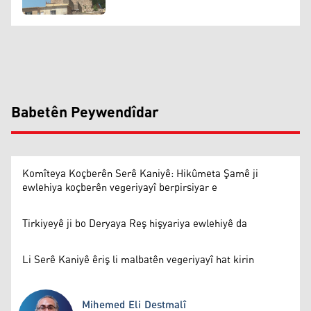
Babetên Peywendîdar
Komîteya Koçberên Serê Kaniyê: Hikûmeta Şamê ji
ewlehiya koçberên vegeriyayî berpirsiyar e
Tirkiyeyê ji bo Deryaya Reş hişyariya ewlehiyê da
Li Serê Kaniyê êriş li malbatên vegeriyayî hat kirin
Mihemed Eli Destmalî