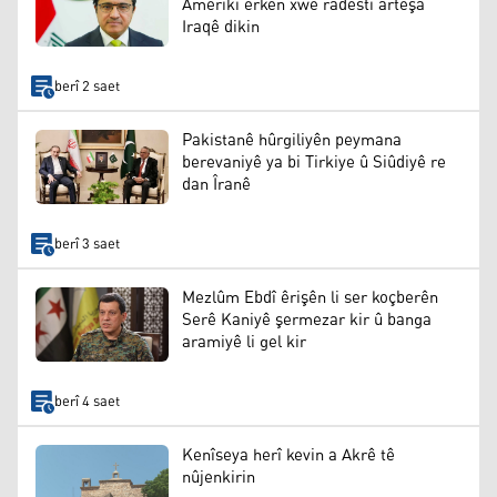
Amerîkî erkên xwe radestî artêşa
Iraqê dikin
berî 2 saet
Pakistanê hûrgiliyên peymana
berevaniyê ya bi Tirkiye û Siûdiyê re
dan Îranê
berî 3 saet
Mezlûm Ebdî êrişên li ser koçberên
Serê Kaniyê şermezar kir û banga
aramiyê li gel kir
berî 4 saet
Kenîseya herî kevin a Akrê tê
nûjenkirin