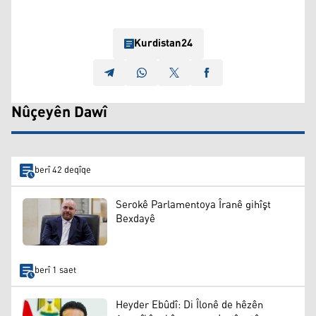
Kurdistan24
Nûçeyên Dawî
berî 42 deqîqe
Serokê Parlamentoya Îranê gihîşt
Bexdayê
berî 1 saet
Heyder Ebûdî: Di Îlonê de hêzên