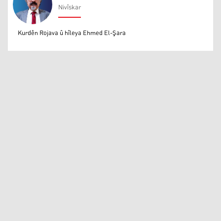
Nivîskar
Mihemed Eli Destmalî
Kurdên Rojava û hîleya Ehmed El-Şara