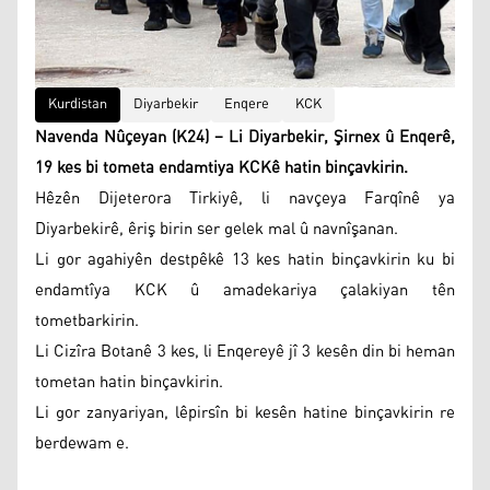
Kurdistan
Diyarbekir
Enqere
KCK
Navenda Nûçeyan (K24) – Li Diyarbekir, Şirnex û Enqerê,
19 kes bi tometa endamtiya KCKê hatin binçavkirin.
Hêzên Dijeterora Tirkiyê, li navçeya Farqînê ya
Diyarbekirê, êriş birin ser gelek mal û navnîşanan.
Li gor agahiyên destpêkê 13 kes hatin binçavkirin ku bi
endamtîya KCK û amadekariya çalakiyan tên
tometbarkirin.
Li Cizîra Botanê 3 kes, li Enqereyê jî 3 kesên din bi heman
tometan hatin binçavkirin.
Li gor zanyariyan, lêpirsîn bi kesên hatine binçavkirin re
berdewam e.