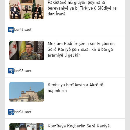
Pakistanê hûrgiliyên peymana
berevaniyê ya bi Tirkiye û Siûdiyê re
dan Îranê
berî 2 saet
Mezlûm Ebdî êrişên li ser koçberên
Serê Kaniyê şermezar kir û banga
aramiyê li gel kir
berî 3 saet
Kenîseya herî kevin a Akrê tê
nûjenkirin
berî 4 saet
Komîteya Koçberên Serê Kaniyê: