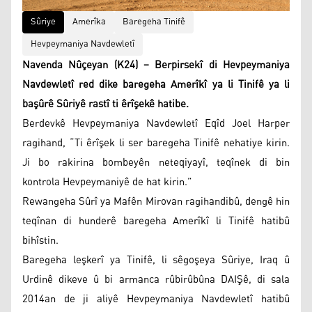
Sûriye
Amerîka
Baregeha Tinifê
Hevpeymaniya Navdewletî
Navenda Nûçeyan (K24) – Berpirsekî di Hevpeymaniya
Navdewletî red dike baregeha Amerîkî ya li Tinifê ya li
başûrê Sûriyê rastî ti êrîşekê hatibe.
Berdevkê Hevpeymaniya Navdewletî Eqîd Joel Harper
ragihand, “Ti êrîşek li ser baregeha Tinifê nehatiye kirin.
Ji bo rakirina bombeyên neteqiyayî, teqînek di bin
kontrola Hevpeymaniyê de hat kirin.”
Rewangeha Sûrî ya Mafên Mirovan ragihandibû, dengê hin
teqînan di hunderê baregeha Amerîkî li Tinifê hatibû
bihîstin.
Baregeha leşkerî ya Tinifê, li sêgoşeya Sûriye, Iraq û
Urdinê dikeve û bi armanca rûbirûbûna DAIŞê, di sala
2014an de ji aliyê Hevpeymaniya Navdewletî hatibû