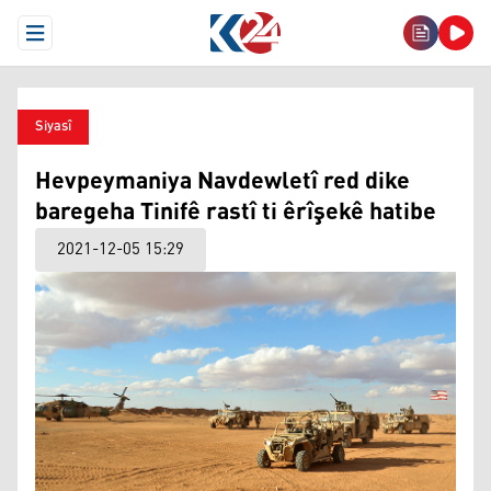
Open Menu
Siyasî
Hevpeymaniya Navdewletî red dike
baregeha Tinifê rastî ti êrîşekê hatibe
2021-12-05 15:29