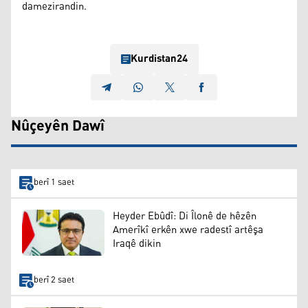
damezirandin.
Kurdistan24
Nûçeyên Dawî
berî 1 saet
Heyder Ebûdî: Di Îlonê de hêzên
Amerîkî erkên xwe radestî artêşa
Iraqê dikin
berî 2 saet