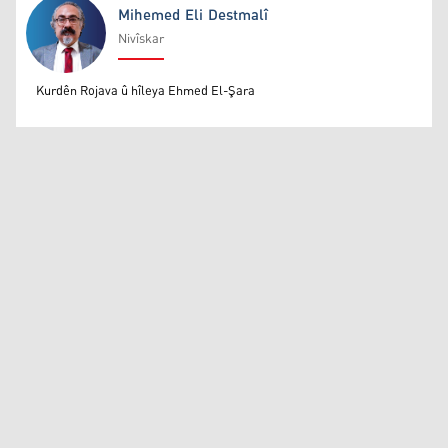
Mihemed Eli Destmalî
Nivîskar
Mihemed Eli Destmalî
Kurdên Rojava û hîleya Ehmed El-Şara