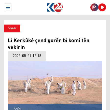
Open Menu
Siyasî
Li Kerkûkê çend gorên bi komî tên
vekirin
2023-05-29 12:18
Arşîv