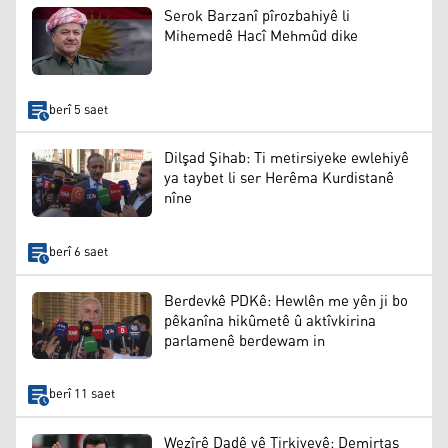
Serok Barzanî pîrozbahiyê li
Mihemedê Hacî Mehmûd dike
berî 5 saet
Dilşad Şihab: Ti metirsiyeke ewlehiyê
ya taybet li ser Herêma Kurdistanê
nîne
berî 6 saet
Berdevkê PDKê: Hewlên me yên ji bo
pêkanîna hikûmetê û aktîvkirina
parlamenê berdewam in
berî 11 saet
Wezîrê Dadê yê Tirkiyeyê: Demirtaş