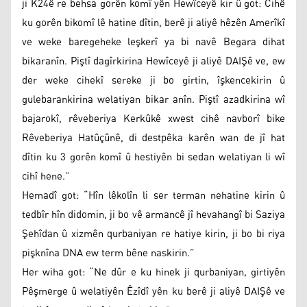
ji K24ê re behsa gorên komî yên Hewîceyê kir û got: Cihê
ku gorên bikomî lê hatine dîtin, berê ji aliyê hêzên Amerîkî
ve weke baregeheke leşkerî ya bi navê Begara dihat
bikaranîn. Piştî dagîrkirina Hewîceyê ji aliyê DAIŞê ve, ew
der weke cihekî sereke ji bo girtin, îşkencekirin û
gulebarankirina welatiyan bikar anîn. Piştî azadkirina wî
bajarokî, rêveberiya Kerkûkê xwest cihê navborî bike
Rêveberiya Hatûçûnê, di destpêka karên wan de jî hat
dîtin ku 3 gorên komî û hestiyên bi sedan welatiyan li wî
cihî hene.”
Hemadî got: “Hîn lêkolîn li ser terman nehatine kirin û
tedbîr hîn didomin, ji bo vê armancê jî hevahangî bi Saziya
Şehîdan û xizmên qurbaniyan re hatiye kirin, ji bo bi riya
pişknîna DNA ew term bêne naskirin.”
Her wiha got: “Ne dûr e ku hinek ji qurbaniyan, girtiyên
Pêşmerge û welatiyên Êzîdî yên ku berê ji aliyê DAIŞê ve