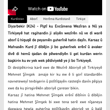
Kurdistan
Aborî
Herêma Kurdistanê
Tirkiye
Diyarbekir (K24) - Piştî ku Encûmena Wezîran a Nû ya
Tirkiyeyê hat ragihandin ji aliyên wezîrên nû ve di warê
aborî û hiquqê de peyamên guherînê hatin dayîn. Karsaz û
Mafnasên Kurd jî dibêjin ji bo guherînek erênî û avaker
divê di hemû qadan de pêwendiyên li gel kurdan werin
başkirin ku ev yek wek pêdiviyekê ye ji bo Tirkiyeyê.
Di destpêkirina karê xwe de Wezîrê Aboriyê yê Tirkiyeyê
Mehmet Şîmşek amaje kir ku ew ê li gorî standardên
navneteweyî tevbigerin û polîtîqayên rasteqîn danîn pêşiya
xwe da ku pirsgirêkên aboriyê çareser bikin.
Karsaz jî hatina Mehmet Şîmşek erênî dibînin û dibêjin
hatina Mehmet Şîmşek bi xwe tena serê xwe nîşaneya
daxwaza hewla guherîna polîtîkayên aboriyê ye û balê