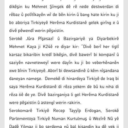
dikêşin ku Mehmet Şîmşek dê rê nede destwerdan di
rêbaz û polîtîkayên wî de bên kirin û bang hate kirin ku ji
bo aboriya Tirkiyeyê Herêma Kurdistanê gelek girîng e û
divê pêwendî werin pêşxistin.
Serokê Jûra Pîşesazî û Bazirgariyê ya Diyarbekirê
Mehmet Kaya ji K24ê re diyar kir: “Divê berî her tiştî
karsaz bikaribin kredî bikêşin, divê bawerî bi kompanî û
saziyên navneteweyî were dayîn ku ji bo veberhênanên
xwe bînin Tirkiyeyê. Aborî bi dewsandinê û kêm nîşandana
daneyan nameşe. Demekê di hinardeya Tirkiyê de Iraq bi
saya Herêma Kurdistanê di rêza yekem de bû ku niha di
rêza 6ê de ye. Divê bazirganiya li gel Herêma Kurdistanê
were pêşxistin û astengî werin rakirin.
Serokomarê Tirkiyê Recep Tayyîp Erdogan, Serokê
Parlementoya Tirkiyê Numan Kurtulmuş û Wezîrê Nû yê
Dadê Yilmaz ji bo serdema nû bal kişandin ku dê yek ji