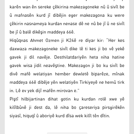
karên wan ên sereke çêkirina makezagoneke nû û sivîl be
û mafnasên kurd jî dibêjin eger makezagona ku were
çêkirin nasnameya kurdan nenase dê ne nû be jî û ne sivîl
be jî û balê dikêşin maddeya 66ê.
Hiqûqnas Ahmet Ozmen ji K24ê re diyar kir: “Her kes
daxwaza makezagoneke sivîl dike lê ti kes ji bo vê yekê
gavek ji dil navêje. Desthilatdariyên heta niha hatine
gavek wisa jidil neavêştine. Makezagon ji bo ku sivîl be
divê mafê welatiyan hember dewletê biparêze, mînak
maddeya 66ê dibêje yên welatiyên Tirkiyeyê ne hemû tirk
in. Lê ev yek dijî mafên mirovan e.”
Piştî hilbijartinan dihat gotin ku kurdan rolê xwe yê
kilîlbûnê ji dest da, lê niha bo çareseriya pirsgirêkên
siyasî, hiquqî û aboriyê kurd dîsa wek kilîl tên dîtin.