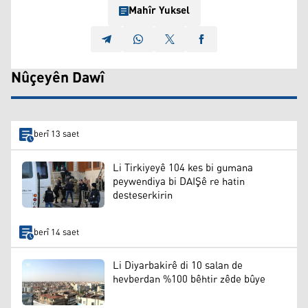
Mahîr Yuksel
Nûçeyên Dawî
berî 13 saet
Li Tirkiyeyê 104 kes bi gumana
peywendiya bi DAIŞê re hatin
desteserkirin
berî 14 saet
Li Diyarbakirê di 10 salan de
hevberdan %100 bêhtir zêde bûye