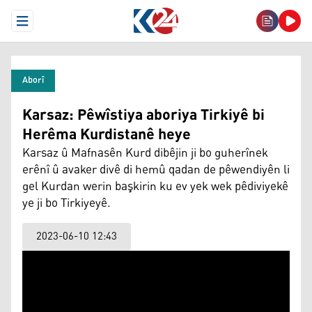
Open Menu
Aborî
Karsaz: Pêwîstiya aboriya Tirkiyê bi
Herêma Kurdistanê heye
Karsaz û Mafnasên Kurd dibêjin ji bo guherînek
erênî û avaker divê di hemû qadan de pêwendiyên li
gel Kurdan werin başkirin ku ev yek wek pêdiviyekê
ye ji bo Tirkiyeyê.
2023-06-10 12:43