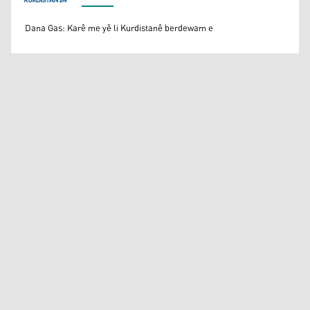
Kurdistan24
Dana Gas: Karê me yê li Kurdistanê berdewam e