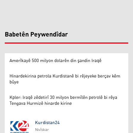
Babetên Peywendîdar
Amerîkayê 500 milyon dolarên din şandin Iraqê
Hinardekirina petrola Kurdistanê bi rêjeyeke berçav kêm
bûye
Kpler: Iraqê zêdetirî 30 milyon bermîlên petrolê bi rêya
Tengava Hurmizê hinarde kirine
Kurdistan24
Nivîskar