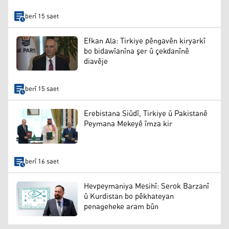
berî 15 saet
Efkan Ala: Tirkiye pêngavên kiryarkî
bo bidawîanîna şer û çekdanînê
diavêje
berî 15 saet
Erebistana Siûdî, Tirkiye û Pakistanê
Peymana Mekeyê îmza kir
berî 16 saet
Hevpeymaniya Mesihî: Serok Barzanî
û Kurdistan bo pêkhateyan
penageheke aram bûn