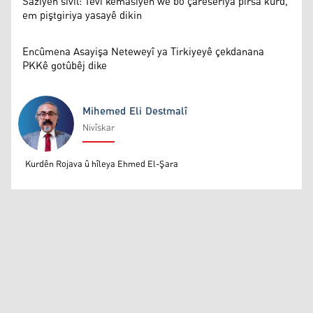
Saziyên sivîl: Tevî kêmasiyên wê bo çareseriya pirsa kurd,
em piştgiriya yasayê dikin
Encûmena Asayişa Neteweyî ya Tirkiyeyê çekdanana
PKKê gotûbêj dike
Mihemed Eli Destmalî
Nivîskar
Mihemed Eli Destmalî
Kurdên Rojava û hîleya Ehmed El-Şara