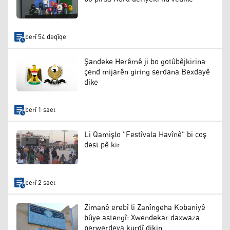
berî 54 deqîqe
Şandeke Herêmê ji bo gotûbêjkirina
çend mijarên giring serdana Bexdayê
dike
berî 1 saet
Li Qamişlo "Festîvala Havînê" bi coş
dest pê kir
berî 2 saet
Zimanê erebî li Zanîngeha Kobaniyê
bûye astengî: Xwendekar daxwaza
perwerdeya kurdî dikin