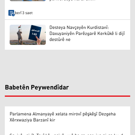
berî 3 saet
Desteya Navçeyên Kurdistanî:
Daxuyaniyên Parêzgarê Kerkûkê li dijî
destûrê ne
Babetên Peywendîdar
Parlamena Almanyayê xelata mirovî pêşkêşî Dezgeha
Xêrxwaziya Barzanî kir