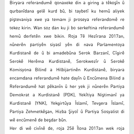
Biryara referandumê qonaxeke din a giring a têkoşîn û
qurbanîdana gelê kurd bû, bi taybetî ku hemû aliyek
piştevaniya xwe ya temam ji proseya referandomê re
tekez kirin. Wan soz dan ku ji bo serkeftina referandumê
hemû derfetên xwe bikin. Roja 7ê Hezîrana 2017an,
nûnerên partiyên siyasî yên di nava Parlamentoya
Kurdistanê de û bi amadebûna Serok Barzanî, Cîgirê
Serokê Herêma Kurdistanê, Serokwezîr û Serokê
Komisyona Bilind a Hilbijartinên Kurdistanê, biryara
encamdana referandumê hate dayîn û Encûmena Bilind a
Referandumê hat pêkanîn û her yek ji nûnerên Partiya
Demokrat a Kurdistanê (PDK), Yekîtiya Niştimanî ya
Kurdistanê (YNK), Yekgirtûya Îslamî, Tevgera Îslamî,
Partiya Zehmetkêşan, Hizba Şiyoî û Partiya Sosyalist di
wê encûmenê de beşdar bûn.
Her di wê civînê de, roja 25ê Îlona 2017an wek roja