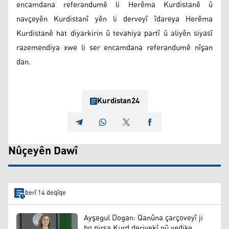
encamdana referandumê li Herêma Kurdistanê û
navçeyên Kurdistanî yên li derveyî îdareya Herêma
Kurdistanê hat diyarkirin û tevahiya partî û aliyên siyasî
razemendiya xwe li ser encamdana referandumê nîşan
dan.
Kurdistan24
Nûçeyên Dawî
berî 14 deqîqe
Ayşegul Dogan: Qanûna çarçoveyî ji
bo pirsa Kurd deriyekî nû vedike