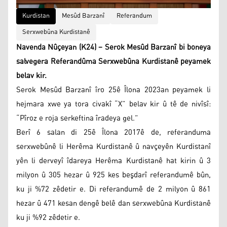
Kurdistan
Mesûd Barzanî
Referandum
Serxwebûna Kurdistanê
Navenda Nûçeyan (K24) – Serok Mesûd Barzanî bi boneya
salvegera Referandûma Serxwebûna Kurdistanê peyamek
belav kir.
Serok Mesûd Barzanî îro 25ê Îlona 2023an peyamek li
hejmara xwe ya tora civakî “X” belav kir û tê de nivîsî:
“Pîroz e roja serkeftina îradeya gel.”
Berî 6 salan di 25ê Îlona 2017ê de, referanduma
serxwebûnê li Herêma Kurdistanê û navçeyên Kurdistanî
yên li derveyî îdareya Herêma Kurdistanê hat kirin û 3
milyon û 305 hezar û 925 kes beşdarî referandumê bûn,
ku ji %72 zêdetir e. Di referandumê de 2 milyon û 861
hezar û 471 kesan dengê belê dan serxwebûna Kurdistanê
ku ji %92 zêdetir e.