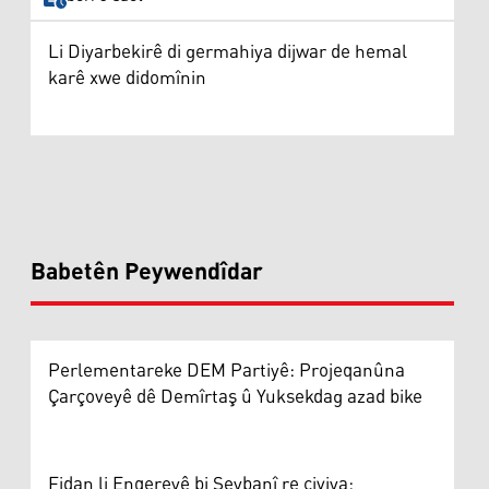
Li Diyarbekirê di germahiya dijwar de hemal
karê xwe didomînin
Babetên Peywendîdar
Perlementareke DEM Partiyê: Projeqanûna
Çarçoveyê dê Demîrtaş û Yuksekdag azad bike
Fidan li Enqereyê bi Şeybanî re civiya: