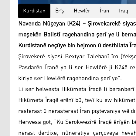
Kurdistan
Êrîş
Hewlêr
Îran
Iraq
Navenda Nûçeyan (K24) – Şirovekarekê siyasî
moşekên Balistî ragehandina şerî ye li bern
Kurdistanê neçûye bin hejmon û desthilata Îr
Şirovekerê siyasî Bextyar Talebanî îro (Yek
Pasdarên Îranê ya li ser Hewlêrê ji K24ê re
kiriye ser Hewlêrê ragehandina şerî ye”.
Li ser helwesta Hikûmeta Îraqê li beranberî 
Hikûmeta Îraqê erênî bû, tevî ku ew hikûmet
rasterast û nerasterast Îran piştevaniya wê di
Herwesa got, “Ku Serokwezîrê Îraqê êrîşên 
nerast derdixe, nûneratiya çarçoveya heva