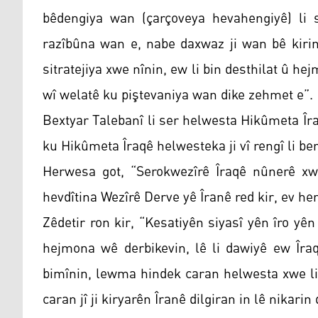
bêdengiya wan (çarçoveya hevahengiyê) li 
razîbûna wan e, nabe daxwaz ji wan bê kirin
sitratejiya xwe nînin, ew li bin desthilat û h
wî welatê ku piştevaniya wan dike zehmet e”.
Bextyar Talebanî li ser helwesta Hikûmeta Îra
ku Hikûmeta Îraqê helwesteka ji vî rengî li be
Herwesa got, “Serokwezîrê Îraqê nûnerê xw
hevdîtina Wezîrê Derve yê Îranê red kir, ev hem
Zêdetir ron kir, “Kesatiyên siyasî yên îro yên
hejmona wê derbikevin, lê li dawiyê ew Îra
bimînin, lewma hindek caran helwesta xwe li 
caran jî ji kiryarên Îranê dilgiran in lê nikarin