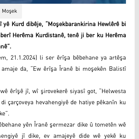
Moşek
 yê Kurd dibêje, “Moşekbarankirina Hewlêrê bi
aberî Herêma Kurdistanê, tenê ji ber ku Herêma
anê”.
şem, 21.1.2024) li ser êrîşa bêbehane ya artêşa
 amaje da, “Ew êrîşa Îranê bi moşekên Balistî
wê êrîşê jî, wî şirovekerê siyasî got, “Helwesta
 di çarçoveya hevahengiyê de hatiye pêkanîn ku
ke”.
bêbehane yên Îranê şermezar dike û tometên wê
hengiyê jî dike, ev amajeyê dide wê yekê ku