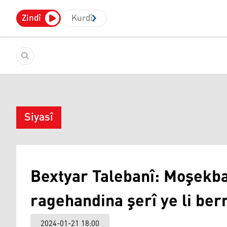
Zindî
Kurdî
Siyasî
Bextyar Talebanî: Moşekb
ragehandina şerî ye li be
2024-01-21 18:00