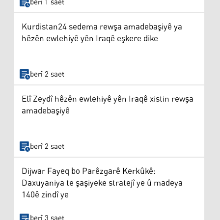
berî 1 saet
Kurdistan24 sedema rewşa amadebaşiyê ya
hêzên ewlehiyê yên Iraqê eşkere dike
berî 2 saet
Elî Zeydî hêzên ewlehiyê yên Iraqê xistin rewşa
amadebaşiyê
berî 2 saet
Dijwar Fayeq bo Parêzgarê Kerkûkê:
Daxuyaniya te şaşiyeke stratejî ye û madeya
140ê zindî ye
berî 3 saet