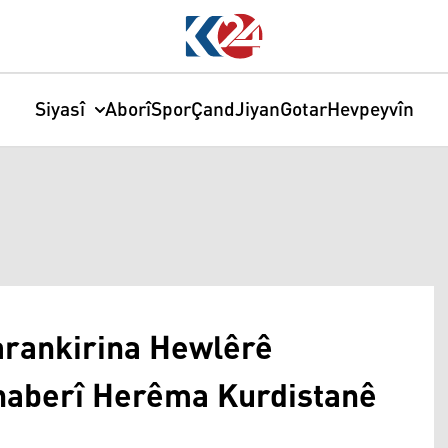
Siyasî
Aborî
Spor
Çand
Jiyan
Gotar
Hevpeyvîn
arankirina Hewlêrê
rnaberî Herêma Kurdistanê