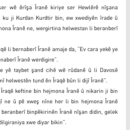
ser wê êrîşa Îranê kiriye ser Hewlêrê nîşana
 ku ji Kurdan Kurdtir bin, ew xwediyên îrade û
ejmona Îranê ne, wergirtina helwestan li beranberî
qê li bernaberî Îranê amaje da, “Ev cara yekê ye
rnaberî Îranê werdigire”.
e yê taybet şand cihê wê rûdanê û li Davosê
î helwestên tund ên Îraqê bûn li dijî Îranê”.
 Îraqê keftine bin hejmona Îranê û nikarin ji bin
qî ne û pê xweş nîne her li bin hejmona Îranê
beranberî binpêkirinên Îranê nîşan didin, gelek
 dilgiraniya xwe diyar bikin”.