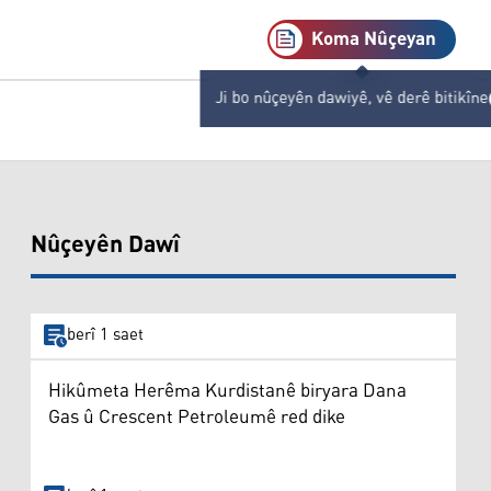
Koma Nûçeyan
Ji bo nûçeyên dawiyê, vê derê bitikîne
Nûçeyên Dawî
berî 1 saet
Hikûmeta Herêma Kurdistanê biryara Dana
Gas û Crescent Petroleumê red dike