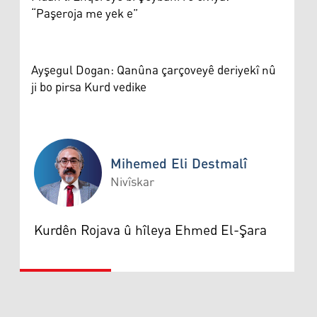
“Paşeroja me yek e”
Ayşegul Dogan: Qanûna çarçoveyê deriyekî nû
ji bo pirsa Kurd vedike
Mihemed Eli Destmalî
Nivîskar
Mihemed Eli Destmalî
Kurdên Rojava û hîleya Ehmed El-Şara