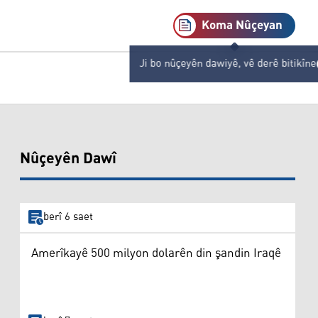
Koma Nûçeyan
Ji bo nûçeyên dawiyê, vê derê bitikîne
Nûçeyên Dawî
berî 6 saet
Amerîkayê 500 milyon dolarên din şandin Iraqê