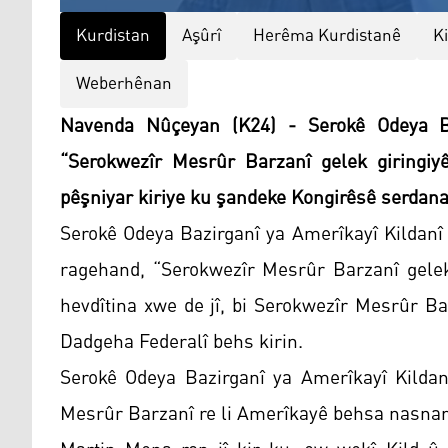
Kurdistan
Aşûrî
Herêma Kurdistanê
K
Weberhênan
Navenda Nûçeyan (K24) - Serokê Odeya Ba
“Serokwezîr Mesrûr Barzanî gelek giringiy
pêşniyar kiriye ku şandeke Kongirêsê serdan
Serokê Odeya Bazirganî ya Amerîkayî Kildanî
ragehand, “Serokwezîr Mesrûr Barzanî gelek 
hevdîtina xwe de jî, bi Serokwezîr Mesrûr Ba
Dadgeha Federalî behs kirin.
Serokê Odeya Bazirganî ya Amerîkayî Kildan
Mesrûr Barzanî re li Amerîkayê behsa nasnam