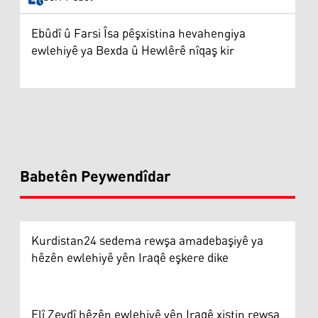
Ebûdî û Farsi Îsa pêşxistina hevahengiya
ewlehiyê ya Bexda û Hewlêrê nîqaş kir
Babetên Peywendîdar
Kurdistan24 sedema rewşa amadebaşiyê ya
hêzên ewlehiyê yên Iraqê eşkere dike
Elî Zeydî hêzên ewlehiyê yên Iraqê xistin rewşa