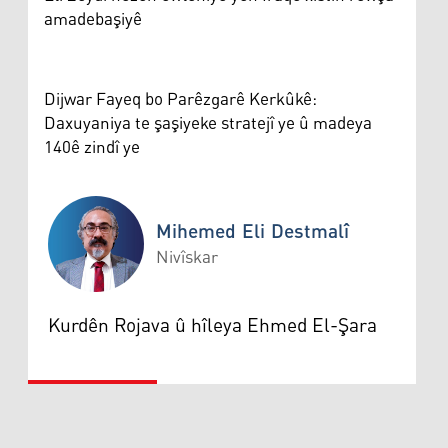
amadebaşiyê
Dijwar Fayeq bo Parêzgarê Kerkûkê:
Daxuyaniya te şaşiyeke stratejî ye û madeya
140ê zindî ye
Mihemed Eli Destmalî
Nivîskar
Mihemed Eli Destmalî
Kurdên Rojava û hîleya Ehmed El-Şara