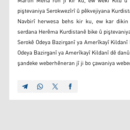
Martin Mena ron jî kir ku, ew wekî Kild û
piştevaniya Serokwezîrî û pêkvejiyana Kurdist
Navbirî herwesa behs kir ku, ew kar dikin 
serdana Herêma Kurdistanê bike û piştevaniya
Serokê Odeya Bazirganî ya Amerîkayî Kildanî b
Odeya Bazirganî ya Amerîkayî Kildanî dê danûs
şandeke weberhêneran jî ji bo çawaniya webe