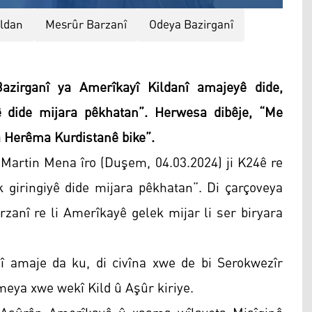
ildan
Mesrûr Barzanî
Odeya Bazirganî
zirganî ya Amerîkayî Kildanî amajeyê dide,
ê dide mijara pêkhatan”. Herwesa dibêje, “Me
a Herêma Kurdistanê bike”.
 Martin Mena îro (Duşem, 04.03.2024) ji K24ê re
giringiyê dide mijara pêkhatan”. Di çarçoveya
rzanî re li Amerîkayê gelek mijar li ser biryara
î amaje da ku, di civîna xwe de bi Serokwezîr
eya xwe wekî Kild û Aşûr kiriye.