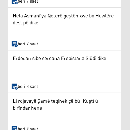
berî 7 saet
Hêla Asmanî ya Qeterê geştên xwe bo Hewlêrê
dest pê dike
berî 7 saet
Erdogan sibe serdana Erebistana Siûdî dike
berî 8 saet
Li rojavayê Şamê teqînek çê bû: Kuştî û
birîndar hene
berî 9 saet