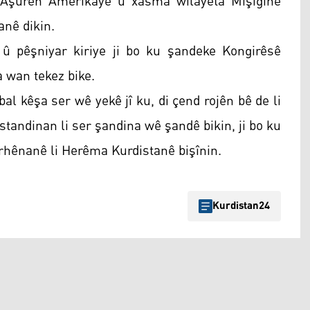
 Aşûrên Amerîkayê û xasma wîlayeta Mişîginê
anê dikin.
û pêşniyar kiriye ji bo ku şandeke Kongirêsê
 wan tekez bike.
al kêşa ser wê yekê jî ku, di çend rojên bê de li
tandinan li ser şandina wê şandê bikin, ji bo ku
rhênanê li Herêma Kurdistanê bişînin.
Kurdistan24