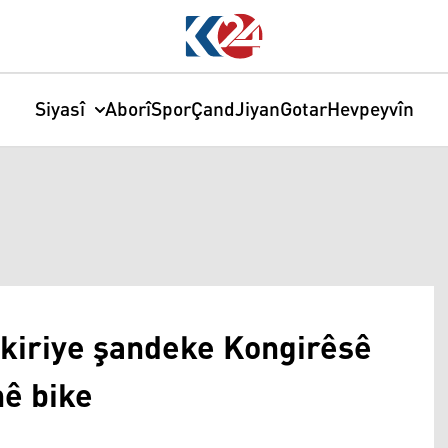
Siyasî
Aborî
Spor
Çand
Jiyan
Gotar
Hevpeyvîn
kiriye şandeke Kongirêsê
ê bike