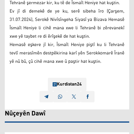
Tehranê şermezar kir, ku tê de Îsmaîl Heniye hat kuştin.
Ev jî di demekê de ye ku, serê sibeha îro (Çarşem,
31.07.2024), Serokê Nivîsîngeha Siyasî ya Bizava Hemasê
Îsmaîl Heniye li cihê mana xwe li Tehranê bi zêrevanekî
xwe yê taybet re di êrîşekê de hat kuştin.
Hemasê eşkere jî kir, Îsmaîl Heniye piştî ku li Tehranê
tevlî merasîmên destpêkirina karî yên Serokkomarê Îranê
yê nû bû, çû cihê mana xwe û paştir hat kuştin.
Kurdistan24
Nûçeyên Dawî