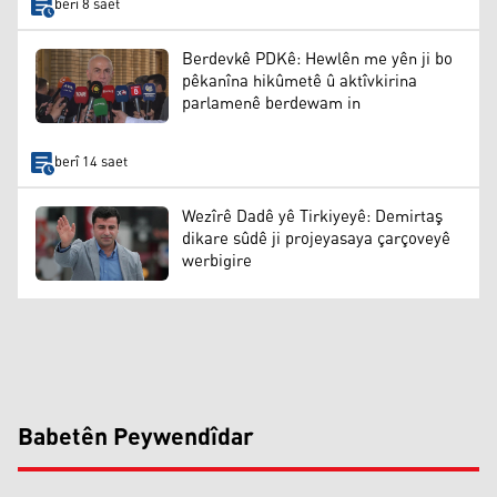
berî 8 saet
Berdevkê PDKê: Hewlên me yên ji bo
pêkanîna hikûmetê û aktîvkirina
parlamenê berdewam in
berî 14 saet
Wezîrê Dadê yê Tirkiyeyê: Demirtaş
dikare sûdê ji projeyasaya çarçoveyê
werbigire
Babetên Peywendîdar