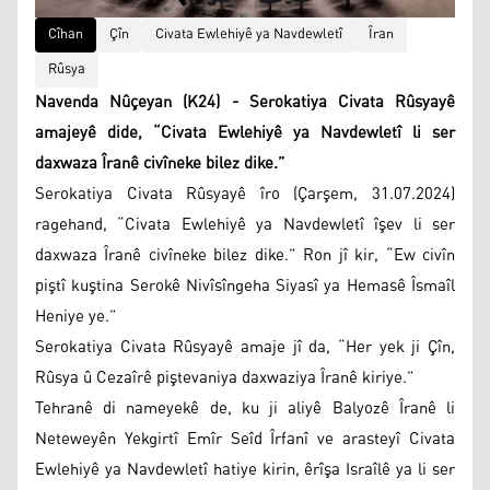
Cîhan
Çîn
Civata Ewlehiyê ya Navdewletî
Îran
Rûsya
Navenda Nûçeyan (K24) - Serokatiya Civata Rûsyayê
amajeyê dide, “Civata Ewlehiyê ya Navdewletî li ser
daxwaza Îranê civîneke bilez dike.”
Serokatiya Civata Rûsyayê îro (Çarşem, 31.07.2024)
ragehand, “Civata Ewlehiyê ya Navdewletî îşev li ser
daxwaza Îranê civîneke bilez dike.” Ron jî kir, “Ew civîn
piştî kuştina Serokê Nivîsîngeha Siyasî ya Hemasê Îsmaîl
Heniye ye.”
Serokatiya Civata Rûsyayê amaje jî da, “Her yek ji Çîn,
Rûsya û Cezaîrê piştevaniya daxwaziya Îranê kiriye.”
Tehranê di nameyekê de, ku ji aliyê Balyozê Îranê li
Neteweyên Yekgirtî Emîr Seîd Îrfanî ve arasteyî Civata
Ewlehiyê ya Navdewletî hatiye kirin, êrîşa Israîlê ya li ser