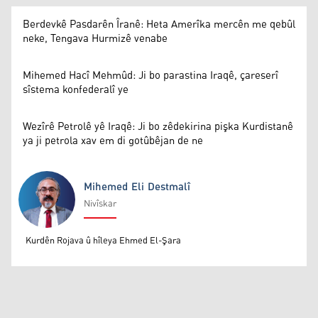
Berdevkê Pasdarên Îranê: Heta Amerîka mercên me qebûl
neke, Tengava Hurmizê venabe
Mihemed Hacî Mehmûd: Ji bo parastina Iraqê, çareserî
sîstema konfederalî ye
Wezîrê Petrolê yê Iraqê: Ji bo zêdekirina pişka Kurdistanê
ya ji petrola xav em di gotûbêjan de ne
Mihemed Eli Destmalî
Nivîskar
Mihemed Eli Destmalî
Kurdên Rojava û hîleya Ehmed El-Şara