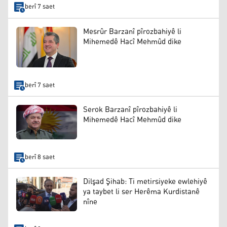
berî 7 saet
Mesrûr Barzanî pîrozbahiyê li
Mihemedê Hacî Mehmûd dike
berî 7 saet
Serok Barzanî pîrozbahiyê li
Mihemedê Hacî Mehmûd dike
berî 8 saet
Dilşad Şihab: Ti metirsiyeke ewlehiyê
ya taybet li ser Herêma Kurdistanê
nîne