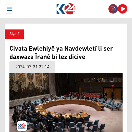
Open Menu
Siyasî
Civata Ewlehiyê ya Navdewletî li ser
daxwaza Îranê bi lez dicive
2024-07-31 22:14