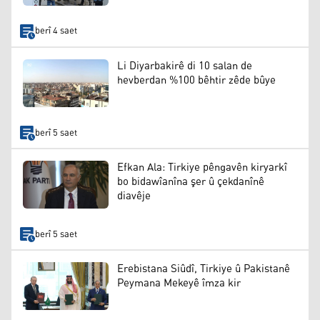
berî 4 saet
Li Diyarbakirê di 10 salan de
hevberdan %100 bêhtir zêde bûye
berî 5 saet
Efkan Ala: Tirkiye pêngavên kiryarkî
bo bidawîanîna şer û çekdanînê
diavêje
berî 5 saet
Erebistana Siûdî, Tirkiye û Pakistanê
Peymana Mekeyê îmza kir