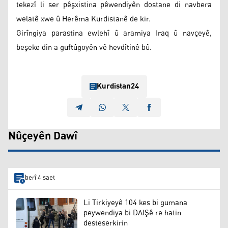
tekezî li ser pêşxistina pêwendiyên dostane di navbera
welatê xwe û Herêma Kurdistanê de kir.
Girîngiya parastina ewlehî û aramiya Iraq û navçeyê,
beşeke din a guftûgoyên vê hevdîtinê bû.
Kurdistan24
Nûçeyên Dawî
berî 4 saet
Li Tirkiyeyê 104 kes bi gumana
peywendiya bi DAIŞê re hatin
desteserkirin