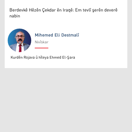
Berdevkê Hêzên Çekdar ên Iraqê: Em tevlî şerên deverê
nabin
Mihemed Eli Destmalî
Nivîskar
Mihemed Eli Destmalî
Kurdên Rojava û hîleya Ehmed El-Şara