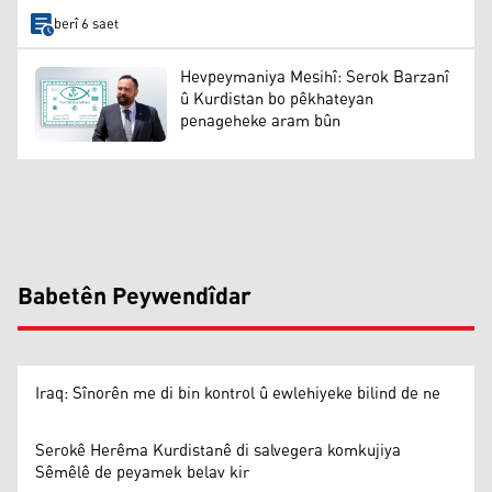
berî 6 saet
Hevpeymaniya Mesihî: Serok Barzanî
û Kurdistan bo pêkhateyan
penageheke aram bûn
Babetên Peywendîdar
Iraq: Sînorên me di bin kontrol û ewlehiyeke bilind de ne
Serokê Herêma Kurdistanê di salvegera komkujiya
Sêmêlê de peyamek belav kir