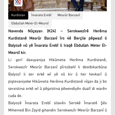
Kurdistan
Îmarata Erebî
Mesrûr Barzanî
Ebdullah Meter El-Mezroî
Navenda Nûçeyan (K24) – Serokwezîrê Herêma
Kurdistanê Mesrûr Barzanî îro 4ê Berçile pêşwazî li
Balyozê nû yê Îmarata Erebî li Iraqê Ebdullah Meter El-
Mezroî kir.
Li gorî daxuyaniya Hikûmeta Herêma Kurdistanê,
Serokwezîr Mesrûr Barzanî pîrozbahî li destbikarbûna
Balyozî li ser erkê wî yê nû kir û her hevkarî û
piştevaniyeke Hikûmeta Herêma Kurdistanê nîşan da ji bo
serxistina erkê wî û pêşxistina pêwendiyên dualî di warên
cuda de.
Balyozê Îmarata Erebî silavên Serokê Îmaratê Şêx
Mihemed Bin Zayid gihandin Serokwezîr Mesrûr Barzanî û