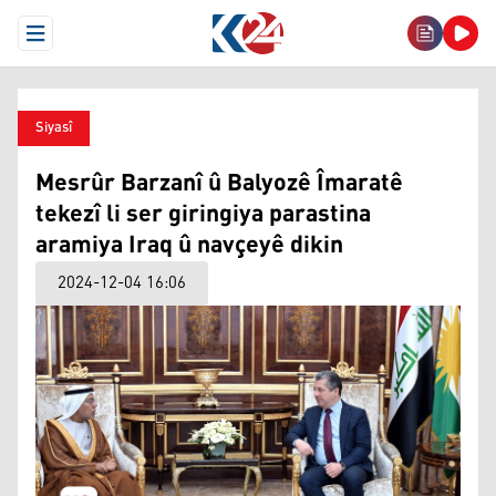
Open Menu
Siyasî
Mesrûr Barzanî û Balyozê Îmaratê
tekezî li ser giringiya parastina
aramiya Iraq û navçeyê dikin
2024-12-04 16:06