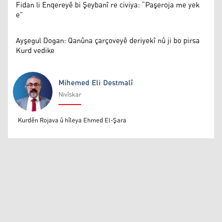
Fidan li Enqereyê bi Şeybanî re civiya: “Paşeroja me yek
e”
Ayşegul Dogan: Qanûna çarçoveyê deriyekî nû ji bo pirsa
Kurd vedike
Mihemed Eli Destmalî
Nivîskar
Mihemed Eli Destmalî
Kurdên Rojava û hîleya Ehmed El-Şara