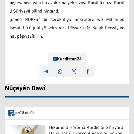
piştevaniya wî ji bo avakirina yekrêziya Kurdî û doza Kurdî
li Sûriyeyê bilind nirxand.
Şanda PDK-Sê bi serokatiya Sekreterê wê Mihemed
Ismaîl bû û ji aliyê sekreterê Pêşverû Dr. Selah Derwîş ve
hat pêşwazîkirin.
Kurdistan24
Nûçeyên Dawî
berî 8 deqîqe
Hikûmeta Herêma Kurdistanê biryara
Dana Gas û Crescent Petroleumê red