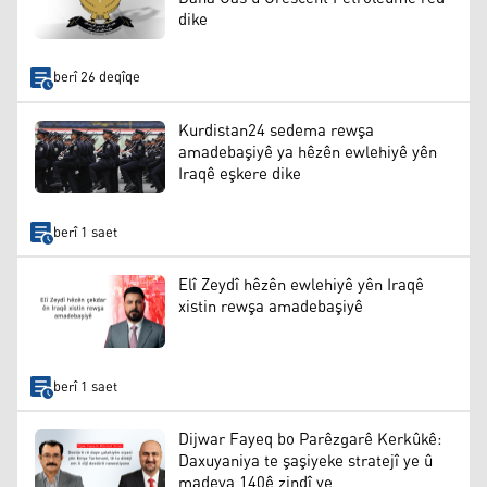
dike
berî 26 deqîqe
Kurdistan24 sedema rewşa
amadebaşiyê ya hêzên ewlehiyê yên
Iraqê eşkere dike
berî 1 saet
Elî Zeydî hêzên ewlehiyê yên Iraqê
xistin rewşa amadebaşiyê
berî 1 saet
Dijwar Fayeq bo Parêzgarê Kerkûkê:
Daxuyaniya te şaşiyeke stratejî ye û
madeya 140ê zindî ye