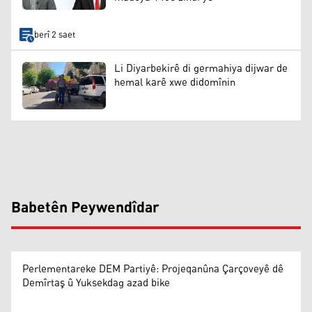
berî 2 saet
Li Diyarbekirê di germahiya dijwar de
hemal karê xwe didomînin
Babetên Peywendîdar
Perlementareke DEM Partiyê: Projeqanûna Çarçoveyê dê
Demîrtaş û Yuksekdag azad bike