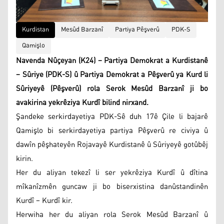
Kurdistan
Mesûd Barzanî
Partiya Pêşverû
PDK-S
Qamişlo
Navenda Nûçeyan (K24) – Partiya Demokrat a Kurdistanê
– Sûriye (PDK-S) û Partiya Demokrat a Pêşverû ya Kurd li
Sûriyeyê (Pêşverû) rola Serok Mesûd Barzanî ji bo
avakirina yekrêziya Kurdî bilind nirxand.
Şandeke serkirdayetiya PDK-Sê duh 17ê Çile li bajarê
Qamişlo bi serkirdayetiya partiya Pêşverû re civiya û
dawîn pêşhateyên Rojavayê Kurdistanê û Sûriyeyê gotûbêj
kirin.
Her du aliyan tekezî li ser yekrêziya Kurdî û dîtina
mîkanîzmên guncaw ji bo biserxistina danûstandinên
Kurdî – Kurdî kir.
Herwiha her du aliyan rola Serok Mesûd Barzanî û