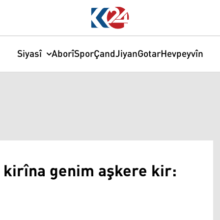
Siyasî
Aborî
Spor
Çand
Jiyan
Gotar
Hevpeyvîn
kirîna genim aşkere kir: