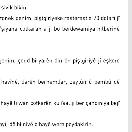
sivik bikin.
 tonek genim, piştgiriyeke rasterast a 70 dolarî jî
şiyana cotkaran a ji bo berdewamiya hilberînê
genim, çend biryarên din ên piştgiriyê jî eşkere
 havînê, darên berhemdar, zeytûn û pembû dê
hayê li wan cotkarên ku îsal ji ber çandiniya bejî
î) dê bi nîvê bihayê were peydakirin.