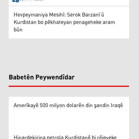
Hevpeymaniya Mesihî: Serok Barzanî û
Kurdistan bo pêkhateyan penageheke aram
bûn
Babetên Peywendîdar
Amerîkayê 500 milyon dolarên din şandin Iraqê
Hinardekirina petrola Kurdistanê bi rêjeyeke