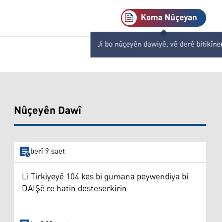
Koma Nûçeyan
Ji bo nûçeyên dawiyê, vê derê bitikîne
Nûçeyên Dawî
berî 9 saet
Li Tirkiyeyê 104 kes bi gumana peywendiya bi
DAIŞê re hatin desteserkirin