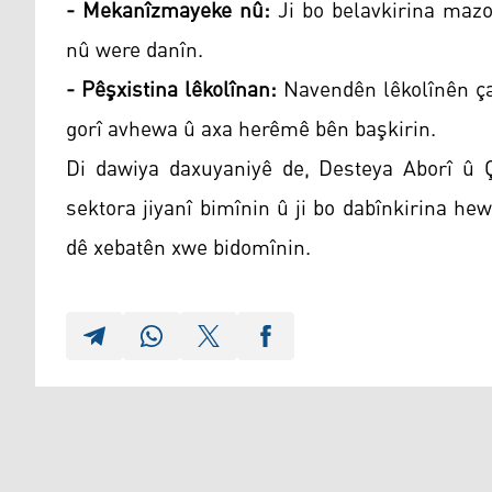
- Mekanîzmayeke nû:
Ji bo belavkirina mazo
nû were danîn.
- Pêşxistina lêkolînan:
Navendên lêkolînên çan
gorî avhewa û axa herêmê bên başkirin.
Di dawiya daxuyaniyê de, Desteya Aborî û Ça
sektora jiyanî bimînin û ji bo dabînkirina h
dê xebatên xwe bidomînin.