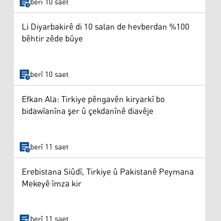
berî 10 saet
Li Diyarbakirê di 10 salan de hevberdan %100
bêhtir zêde bûye
berî 10 saet
Efkan Ala: Tirkiye pêngavên kiryarkî bo
bidawîanîna şer û çekdanînê diavêje
berî 11 saet
Erebistana Siûdî, Tirkiye û Pakistanê Peymana
Mekeyê îmza kir
berî 11 saet