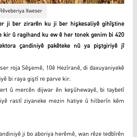
Rêveberiya Xweser
i ber zirarên ku ji ber hişkesaliyê gihîştine
re kir û ragihand ku ew ê her tonek genim bi 420
ektora çandiniyê pakêteke nû ya piştgiriyê jî
ser roja Sêşemê, 10ê Hezîranê, di daxuyaniyekê
ê bi raya giştî re parve kir.
 şert û mercên dijwar ên keşûhewayê, bi taybetî
yê rastî ziyaneke mezin hatiye û hilberîn kêm
 çandiniyê ji bo aboriya herêmê, wan rêze tedbîrên