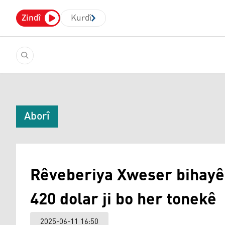
Zindî
Kurdî
Aborî
Rêveberiya Xweser bihayê 
420 dolar ji bo her tonekê
2025-06-11 16:50