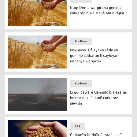
Iraq: Dema wergirtina genimê
cotkarên Kurdistanê hat dirêjkirin
Iraq: Dema wergirtina genimê cotkarên Kurdistanê hat di
Kurdistan
Neynewa: Rêjeyeka zêde ya
genimê cotkaran li sayloyan
nehatiye wergirtin
Neynewa: Rêjeyeka zêde ya genimê cotkaran li sayloyan 
Kurdistan
Li gundewarê Qamişlo bi hezaran
hektar dexl û danê cotkaran
şewitîn
Li gundewarê Qamişlo bi hezaran hektar dexl û danê cot
Iraq
Cotkarên Kerkûk û Iraqê li dijî