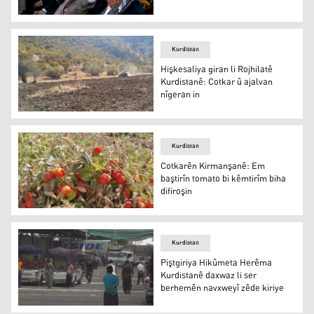
Li Hewlêrê korseka taybet ji bo 60 cotkaran hat vekirin
Kurdistan
Hişkesaliya giran li Rojhilatê
Kurdistanê: Cotkar û ajalvan
nîgeran in
Hişkesaliya giran li Rojhilatê Kurdistanê: Cotkar û ajalva
Kurdistan
Cotkarên Kirmanşanê: Em
baştirîn tomato bi kêmtirîm biha
difiroşin
Cotkarên Kirmanşanê: Em baştirîn tomato bi kêmtirîm bi
Kurdistan
Piştgiriya Hikûmeta Herêma
Kurdistanê daxwaz li ser
berhemên navxweyî zêde kiriye
Piştgiriya Hikûmeta Herêma Kurdistanê daxwaz li ser b