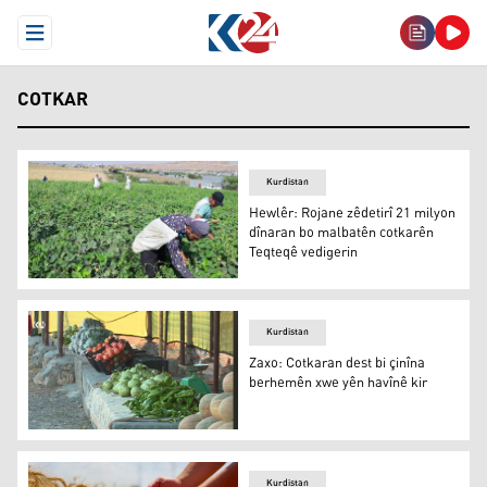
Open Menu
COTKAR
Kurdistan
Hewlêr: Rojane zêdetirî 21 milyon
dînaran bo malbatên cotkarên
Teqteqê vedigerin
Teqteq
Kurdistan
Zaxo: Cotkaran dest bi çinîna
berhemên xwe yên havînê kir
Zaxo: Cotkaran dest bi çinîna berhemên xwe yên havînê 
Kurdistan