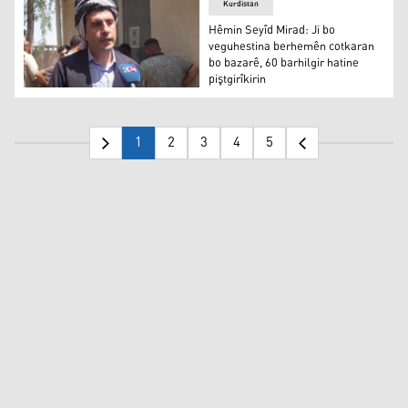
Kurdistan
Hêmin Seyîd Mirad: Ji bo
veguhestina berhemên cotkaran
bo bazarê, 60 barhilgir hatine
piştgirîkirin
Hêmin Seyîd Mirad
1
2
3
4
5