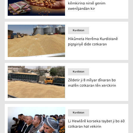
kêmkirina nirxê genim
xwenîşandan kir
Cotkarên Kerkûk û Iraqê li dijî kêmkirina nirxê genim x
Kurdistan
Hikûmeta Herêma Kurdistanê
piştgiriyê dide cotkaran
Hikûmeta Herêma Kurdistanê piştgiriyê dide cotkaran
Kurdistan
Zêdetir ji 8 mîlyar dînaran bo
mafên cotkaran tên xerckirin
Zêdetir ji 8 mîlyar dînaran bo mafên cotkaran tên xerckir
Kurdistan
Li Hewlêrê korseka taybet ji bo 60
cotkaran hat vekirin