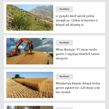
Kurdistan
Li çiyayên Akrê werzê çinîna
simaqê ye: Cotkar bi berhem û
bihayê wê dilxweş in
Li çiyayên Akrê werzê çinîna simaqê ye: Cotkar bi berhe
Kurdistan
Mîran Bextyar: 91 hezar tonên
genim li sayloya Hewlêrê hatine
wergirtin
Mîran Bextyar: 91 hezar tonên genim li sayloya Hewlêrê 
Kurdistan
Rêveberiya Xweser bihayê kirîna
genim aşkere kir: 420 dolar ji bo
her tonekê
Rêveberiya Xweser bihayê kirîna genim aşkere kir: 420 do