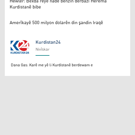
Hewlêr: Bexda rêyê nade benzîn derbazî Herêma
Kurdistanê bibe
Amerîkayê 500 milyon dolarên din şandin Iraqê
Kurdistan24
Nivîskar
Kurdistan24
Dana Gas: Karê me yê li Kurdistanê berdewam e