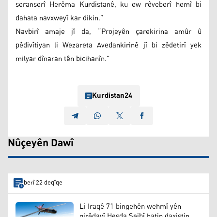
seranserî Herêma Kurdistanê, ku ew rêveberî hemî bi
dahata navxweyî kar dikin.”
Navbirî amaje jî da, “Projeyên çarekirina amûr û
pêdivîtiyan li Wezareta Avedankirinê jî bi zêdetirî yek
milyar dînaran tên bicihanîn.”
Kurdistan24
Nûçeyên Dawî
berî 22 deqîqe
Li Iraqê 71 bingehên wehmî yên
girêdayî Heşda Şeibî hatin daxistin