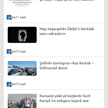
berî 1 saet
Heşt heşargehên DAIŞê li Kerkûkê
hatin wêrankirin
berî 2 saet
Şofêrên barhilgiran rêya Kerkûk –
Silêmaniyê daxist
berî 2 saet
Karwanê yekê yê koçberên Serê
Kaniyê îro vedigere bajarê xwe