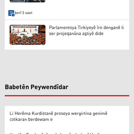
berî 3 saet
Parlamentoya Tirkiyeyê îro denganê li
ser projeqanûna aştiyê dide
Babetên Peywendîdar
Li Herêma Kurdistanê proseya wergirtina genimê
cotkaran berdewam e