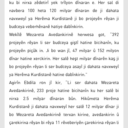
ku bi nirxa zêdetirî yek trîlyon dînaran e. Her sal di
navbera 100 heta 120 milyar dînaran de ji dahata
navxweyî ya Herêma Kurdistanê ji bo projeyên rêyan ji
budceya veberhênanê hatiye dabînkirin.
Wekîlê Wezareta Avedankirinê herwesa got, “392
projeyên rêyan li ser budceya giştî hatine bicihanîn, ku
projeyên piçûk in. Ji bo wan jî, 47 milyar û 152 milyon
dînar hatine xerckirin. Her salê heşt milyar dînarên kaş ji
bo projeyên rêyan li ser budceya asayî ji dahata navxweyî
ya Herêma Kurdistanê hatine dabînkirin.”
Agirîn Ebdila ron jî kir, “Li ser dahata Wezareta
Avedankirinê, 233 proje hatine bicihanîn ku her salê bi
nirxa 2.5 milyar dînaran bûn. Hikûmeta Herêma
Kurdistanê ji dahata navxweyî her salê 12 milyar dînar ji
bo Wezareta Avedankirinê terxan kirine, avedankirin û
çarekirina rêyan bi rêya 11 rêveberiyên çarekirina rêyan li