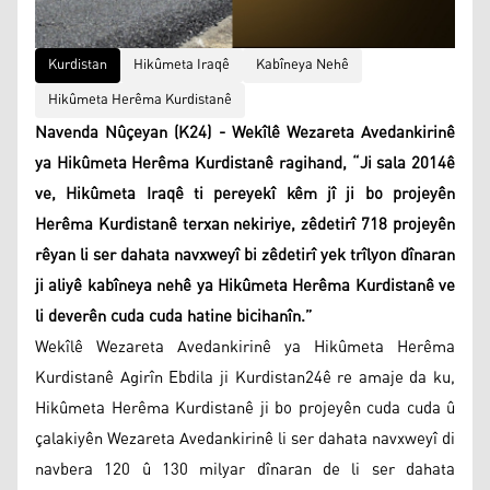
Kurdistan
Hikûmeta Iraqê
Kabîneya Nehê
Hikûmeta Herêma Kurdistanê
Navenda Nûçeyan (K24) - Wekîlê Wezareta Avedankirinê
ya Hikûmeta Herêma Kurdistanê ragihand, “Ji sala 2014ê
ve, Hikûmeta Iraqê ti pereyekî kêm jî ji bo projeyên
Herêma Kurdistanê terxan nekiriye, zêdetirî 718 projeyên
rêyan li ser dahata navxweyî bi zêdetirî yek trîlyon dînaran
ji aliyê kabîneya nehê ya Hikûmeta Herêma Kurdistanê ve
li deverên cuda cuda hatine bicihanîn.”
Wekîlê Wezareta Avedankirinê ya Hikûmeta Herêma
Kurdistanê Agirîn Ebdila ji Kurdistan24ê re amaje da ku,
Hikûmeta Herêma Kurdistanê ji bo projeyên cuda cuda û
çalakiyên Wezareta Avedankirinê li ser dahata navxweyî di
navbera 120 û 130 milyar dînaran de li ser dahata