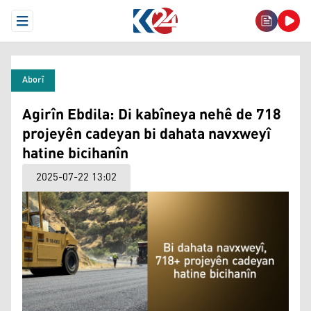
Open Menu
Aborî
Agirîn Ebdila: Di kabîneya nehê de 718
projeyên cadeyan bi dahata navxweyî
hatine bicihanîn
2025-07-22 13:02