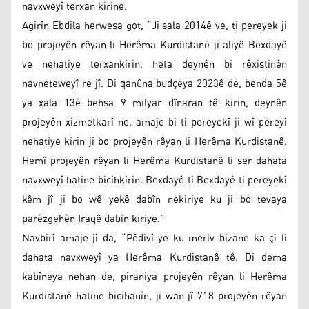
navxweyî terxan kirine.
Agirîn Ebdila herwesa got, “Ji sala 2014ê ve, ti pereyek ji
bo projeyên rêyan li Herêma Kurdistanê ji aliyê Bexdayê
ve nehatiye terxankirin, heta deynên bi rêxistinên
navneteweyî re jî. Di qanûna budçeya 2023ê de, benda 5ê
ya xala 13ê behsa 9 milyar dînaran tê kirin, deynên
projeyên xizmetkarî ne, amaje bi ti pereyekî ji wî pereyî
nehatiye kirin ji bo projeyên rêyan li Herêma Kurdistanê.
Hemî projeyên rêyan li Herêma Kurdistanê li ser dahata
navxweyî hatine bicihkirin. Bexdayê ti Bexdayê ti pereyekî
kêm jî ji bo wê yekê dabîn nekiriye ku ji bo tevaya
parêzgehên Iraqê dabîn kiriye.”
Navbirî amaje jî da, “Pêdivî ye ku meriv bizane ka çi li
dahata navxweyî ya Herêma Kurdistanê tê. Di dema
kabîneya nehan de, piraniya projeyên rêyan li Herêma
Kurdistanê hatine bicihanîn, ji wan jî 718 projeyên rêyan