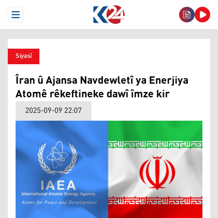
Open Menu
Siyasî
Îran û Ajansa Navdewletî ya Enerjiya
Atomê rêkeftineke dawî îmze kir
2025-09-09 22:07