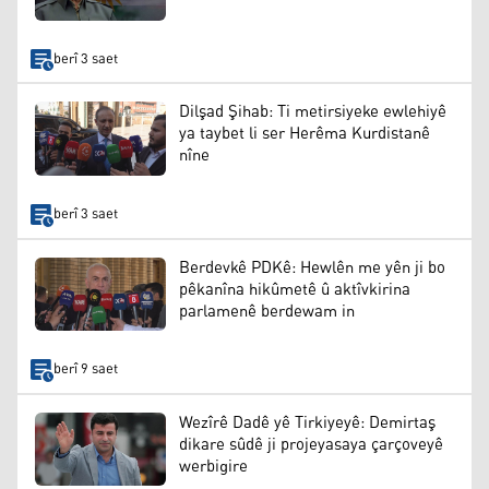
berî 3 saet
Dilşad Şihab: Ti metirsiyeke ewlehiyê
ya taybet li ser Herêma Kurdistanê
nîne
berî 3 saet
Berdevkê PDKê: Hewlên me yên ji bo
pêkanîna hikûmetê û aktîvkirina
parlamenê berdewam in
berî 9 saet
Wezîrê Dadê yê Tirkiyeyê: Demirtaş
dikare sûdê ji projeyasaya çarçoveyê
werbigire