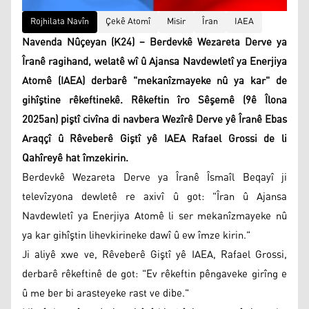
Rojhilata Navîn
Çekê Atomî
Misir
Îran
IAEA
Navenda Nûçeyan (K24) – Berdevkê Wezareta Derve ya
Îranê ragihand, welatê wî û Ajansa Navdewletî ya Enerjiya
Atomê (IAEA) derbarê "mekanîzmayeke nû ya kar" de
gihîştine rêkeftinekê. Rêkeftin îro Sêşemê (9ê Îlona
2025an) piştî civîna di navbera Wezîrê Derve yê Îranê Ebas
Araqçî û Rêveberê Giştî yê IAEA Rafael Grossi de li
Qahîreyê hat îmzekirin.
Berdevkê Wezareta Derve ya Îranê Îsmaîl Beqayî ji
televîzyona dewletê re axivî û got: "Îran û Ajansa
Navdewletî ya Enerjiya Atomê li ser mekanîzmayeke nû
ya kar gihîştin lihevkirineke dawî û ew îmze kirin."
Ji aliyê xwe ve, Rêveberê Giştî yê IAEA, Rafael Grossi,
derbarê rêkeftinê de got: "Ev rêkeftin pêngaveke girîng e
û me ber bi arasteyeke rast ve dibe."