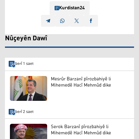
Kurdistan24
Nûçeyên Dawî
berî 1 saet
Mesrûr Barzanî pîrozbahiyê li
Mihemedê Hacî Mehmûd dike
berî 2 saet
Serok Barzanî pîrozbahiyê li
Mihemedê Hacî Mehmûd dike