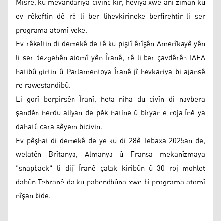
Misrê, ku mêvandariya civînê kir, hêviya xwe anî ziman ku
ev rêkeftin dê rê li ber lihevkirineke berfirehtir li ser
programa atomî veke.
Ev rêkeftin di demekê de tê ku piştî êrîşên Amerîkayê yên
li ser dezgehên atomî yên Îranê, rê li ber çavdêrên IAEA
hatibû girtin û Parlamentoya Îranê jî hevkariya bi ajansê
re rawestandibû.
Li gorî berpirsên Îranî, heta niha du civîn di navbera
şandên herdu aliyan de pêk hatine û biryar e roja Înê ya
dahatû cara sêyem bicivin.
Ev pêşhat di demekê de ye ku di 28ê Tebaxa 2025an de,
welatên Brîtanya, Almanya û Fransa mekanîzmaya
"snapback" li dijî Îranê çalak kiribûn û 30 roj mohlet
dabûn Tehranê da ku pabendbûna xwe bi programa atomî
nîşan bide.