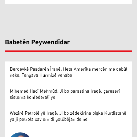
Babetên Peywendîdar
Berdevkê Pasdarên Îranê: Heta Amerîka mercên me qebûl
neke, Tengava Hurmizê venabe
Mihemed Hacî Mehmûd: Ji bo parastina Iraqê, çareserî
sîstema konfederalî ye
Wezîrê Petrolê yê Iraqê: Ji bo zêdekirina pişka Kurdistanê
ya ji petrola xav em di gotûbêjan de ne