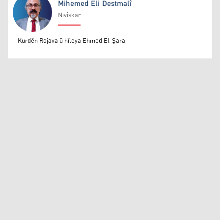
Mihemed Eli Destmalî
Nivîskar
Mihemed Eli Destmalî
Kurdên Rojava û hîleya Ehmed El-Şara