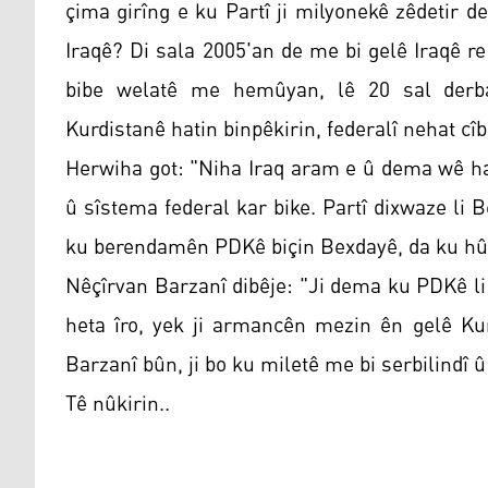
çima girîng e ku Partî ji milyonekê zêdetir d
Iraqê? Di sala 2005'an de me bi gelê Iraqê r
bibe welatê me hemûyan, lê 20 sal derbas
Kurdistanê hatin binpêkirin, federalî nehat cîbi
Herwiha got: "Niha Iraq aram e û dema wê hat
û sîstema federal kar bike. Partî dixwaze li B
ku berendamên PDKê biçin Bexdayê, da ku hûn
Nêçîrvan Barzanî dibêje: "Ji dema ku PDKê l
heta îro, yek ji armancên mezin ên gelê K
Barzanî bûn, ji bo ku miletê me bi serbilindî û 
Tê nûkirin..