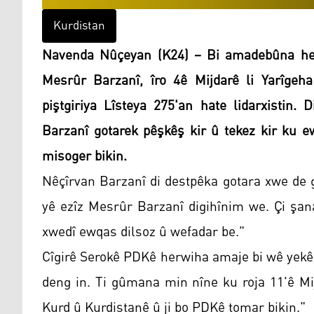
Kurdistan
Navenda Nûçeyan (K24) – Bi amadebûna her
Mesrûr Barzanî, îro 4ê Mijdarê li Yarîgeh
piştgiriya Lîsteya 275'an hate lidarxistin.
Barzanî gotarek pêşkêş kir û tekez kir ku ew
misoger bikin.
Nêçîrvan Barzanî di destpêka gotara xwe de 
yê ezîz Mesrûr Barzanî digihînim we. Çi şan
xwedî ewqas dilsoz û wefadar be."
Cîgirê Serokê PDKê herwiha amaje bi wê yekê k
deng in. Ti gûmana min nîne ku roja 11'ê Mi
Kurd û Kurdistanê û ji bo PDKê tomar bikin."