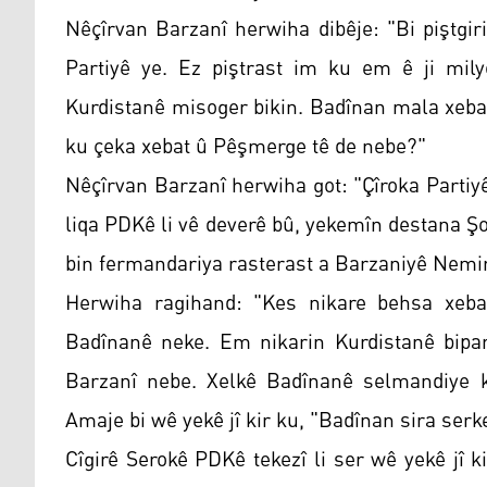
Nêçîrvan Barzanî herwiha dibêje: "Bi piştgiri
Partiyê ye. Ez piştrast im ku em ê ji mily
Kurdistanê misoger bikin. Badînan mala xebat
ku çeka xebat û Pêşmerge tê de nebe?"
Nêçîrvan Barzanî herwiha got: "Çîroka Partiy
liqa PDKê li vê deverê bû, yekemîn destana Şo
bin fermandariya rasterast a Barzaniyê Nemir
Herwiha ragihand: "Kes nikare behsa xeba
Badînanê neke. Em nikarin Kurdistanê bipar
Barzanî nebe. Xelkê Badînanê selmandiye ku
Amaje bi wê yekê jî kir ku, "Badînan sira serk
Cîgirê Serokê PDKê tekezî li ser wê yekê jî ki