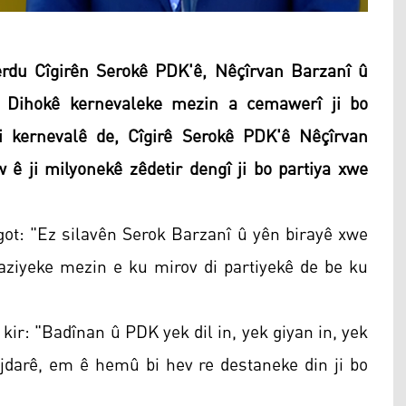
du Cîgirên Serokê PDK'ê, Nêçîrvan Barzanî û
a Dihokê kernevaleke mezin a cemawerî ji bo
 Di kernevalê de, Cîgirê Serokê PDK'ê Nêçîrvan
 ê ji milyonekê zêdetir dengî ji bo partiya xwe
got: "Ez silavên Serok Barzanî û yên birayê xwe
aziyeke mezin e ku mirov di partiyekê de be ku
ir: "Badînan û PDK yek dil in, yek giyan in, yek
jdarê, em ê hemû bi hev re destaneke din ji bo