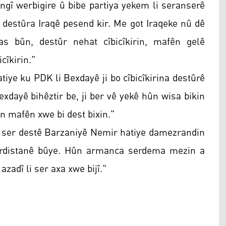
engî werbigire û bibe partiya yekem li seranserê
e destûra Iraqê pesend kir. Me got Iraqeke nû dê
 bûn, destûr nehat cîbicîkirin, mafên gelê
cîkirin."
iye ku PDK li Bexdayê ji bo cîbicîkirina destûrê
exdayê bihêztir be, ji ber vê yekê hûn wisa bikin
 mafên xwe bi dest bixin."
i ser destê Barzaniyê Nemir hatiye damezrandin
urdistanê bûye. Hûn armanca serdema mezin a
azadî li ser axa xwe bijî."