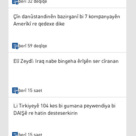
berî 32 deqîqe
Çîn danûstandinên bazirganî bi 7 kompanyayên
Amerîkî re qedexe dike
berî 59 deqîqe
Elî Zeydî: Iraq nabe bingeha êrîşên ser cîranan
berî 15 saet
Li Tirkiyeyê 104 kes bi gumana peywendiya bi
DAIŞê re hatin desteserkirin
berî 15 saet