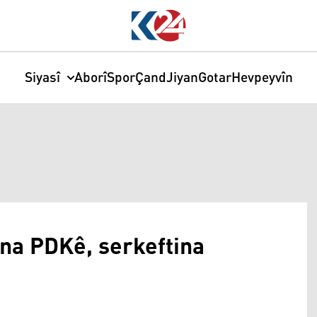
Siyasî
Aborî
Spor
Çand
Jiyan
Gotar
Hevpeyvîn
ina PDKê, serkeftina