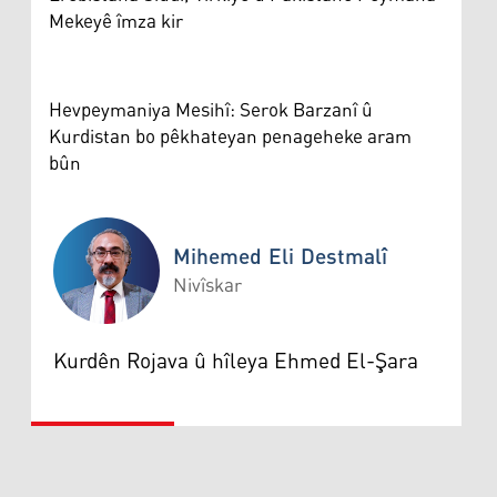
Mekeyê îmza kir
Hevpeymaniya Mesihî: Serok Barzanî û
Kurdistan bo pêkhateyan penageheke aram
bûn
Mihemed Eli Destmalî
Nivîskar
Mihemed Eli Destmalî
Kurdên Rojava û hîleya Ehmed El-Şara