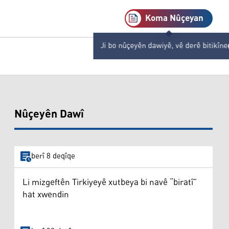
Koma Nûçeyan
Ji bo nûçeyên dawiyê, vê derê bitikîne
Nûçeyên Dawî
berî 8 deqîqe
Li mizgeftên Tirkiyeyê xutbeya bi navê “biratî”
hat xwendin