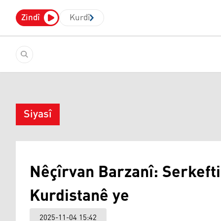
Zindî
Kurdî
Siyasî
Nêçîrvan Barzanî: Serkeft
Kurdistanê ye
2025-11-04 15:42