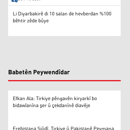
Li Diyarbakirê di 10 salan de hevberdan %100
bêhtir zêde bûye
Babetên Peywendîdar
Efkan Ala: Tirkiye pêngavên kiryarkî bo
bidawîanîna şer û çekdanînê diavêje
Erebistana Siûdî, Tirkiye û Pakistanê Peymana