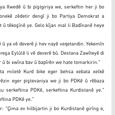
ya Xwedê û bi piştgiriya we, serkeftin her ji bo
onekê zêdetir dengî ji bo Partiya Demokrat a
 û têkoşînê ye. Gelo kîjan mal li Badînanê heye
ê û ya vê deverê ji hev nayê veqetandin. Yekemîn
reşa Eylûlê li vê deverê bû. Destana Zawîteyê di
 û bi xwîna bav û bapîrên we hate tomarkirin."
ta miletê Kurd bike eger behsa xebata xelkê
êzin eger piştevaniya we ji bo PDKê û rêbaza
 serkeftina PDKê, serkeftina Kurdistanê ye."
eftina PDKê ye."
r: "Çima ev hilbijartin ji bo Kurdistanê girîng e,