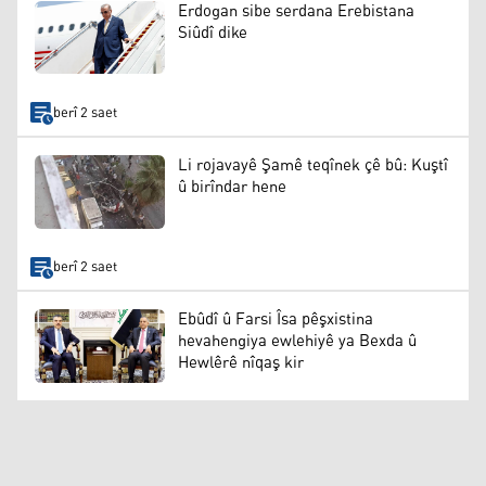
Erdogan sibe serdana Erebistana
Siûdî dike
berî 2 saet
Li rojavayê Şamê teqînek çê bû: Kuştî
û birîndar hene
berî 2 saet
Ebûdî û Farsi Îsa pêşxistina
hevahengiya ewlehiyê ya Bexda û
Hewlêrê nîqaş kir