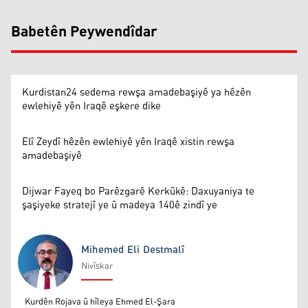
Babetên Peywendîdar
Kurdistan24 sedema rewşa amadebaşiyê ya hêzên
ewlehiyê yên Iraqê eşkere dike
Elî Zeydî hêzên ewlehiyê yên Iraqê xistin rewşa
amadebaşiyê
Dijwar Fayeq bo Parêzgarê Kerkûkê: Daxuyaniya te
şaşiyeke stratejî ye û madeya 140ê zindî ye
Mihemed Eli Destmalî
Nivîskar
Mihemed Eli Destmalî
Kurdên Rojava û hîleya Ehmed El-Şara