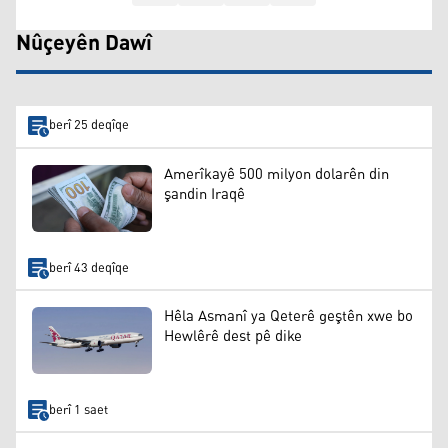
Nûçeyên Dawî
berî 25 deqîqe
Amerîkayê 500 milyon dolarên din
şandin Iraqê
berî 43 deqîqe
Hêla Asmanî ya Qeterê geştên xwe bo
Hewlêrê dest pê dike
berî 1 saet