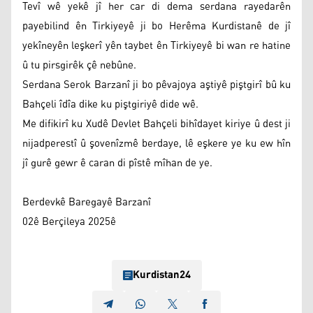
Tevî wê yekê jî her car di dema serdana rayedarên
payebilind ên Tirkiyeyê ji bo Herêma Kurdistanê de jî
yekîneyên leşkerî yên taybet ên Tirkiyeyê bi wan re hatine
û tu pirsgirêk çê nebûne.
Serdana Serok Barzanî ji bo pêvajoya aştiyê piştgirî bû ku
Bahçeli îdîa dike ku piştgiriyê dide wê.
Me difikirî ku Xudê Devlet Bahçeli bihîdayet kiriye û dest ji
nijadperestî û şovenîzmê berdaye, lê eşkere ye ku ew hîn
jî gurê gewr ê caran di pîstê mîhan de ye.
Berdevkê Baregayê Barzanî
02ê Berçileya 2025ê
Kurdistan24