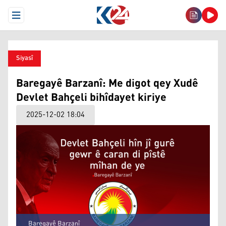
Open Menu
Siyasî
Baregayê Barzanî: Me digot qey Xudê
Devlet Bahçeli bihîdayet kiriye
2025-12-02 18:04
Baregayê Barzanî