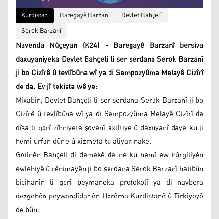
Kurdistan
Baregayê Barzanî
Devlet Bahçelî
Serok Barzanî
Navenda Nûçeyan (K24) - Baregayê Barzanî bersiva
daxuyaniyeka Devlet Bahçeli li ser serdana Serok Barzanî
ji bo Cizîrê û tevlîbûna wî ya di Sempozyûma Melayê Cizîrî
de da. Ev jî tekista wê ye:
Mixabin, Devlet Bahçeli li ser serdana Serok Barzanî ji bo
Cizîrê û tevlîbûna wî ya di Sempozyûma Melayê Cizîrî de
dîsa li gorî zîhniyeta şovenî axiftiye û daxuyanî daye ku ji
hemî urfan dûr e û xizmeta tu aliyan nake.
Gotinên Bahçeli di demekê de ne ku hemî ew hûrgiliyên
ewlehiyê û rênimayên ji bo serdana Serok Barzanî hatibûn
bicihanîn li gorî peymaneka protokolî ya di navbera
dezgehên peywendîdar ên Herêma Kurdistanê û Tirkiyeyê
de bûn.