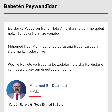
Babetên Peywendîdar
Berdevkê Pasdarên Îranê: Heta Amerîka mercên me qebûl
neke, Tengava Hurmizê venabe
Mihemed Hacî Mehmûd: Ji bo parastina Iraqê, çareserî
sîstema konfederalî ye
Wezîrê Petrolê yê Iraqê: Ji bo zêdekirina pişka Kurdistanê
ya ji petrola xav em di gotûbêjan de ne
Mihemed Eli Destmalî
Nivîskar
Mihemed Eli Destmalî
Kurdên Rojava û hîleya Ehmed El-Şara