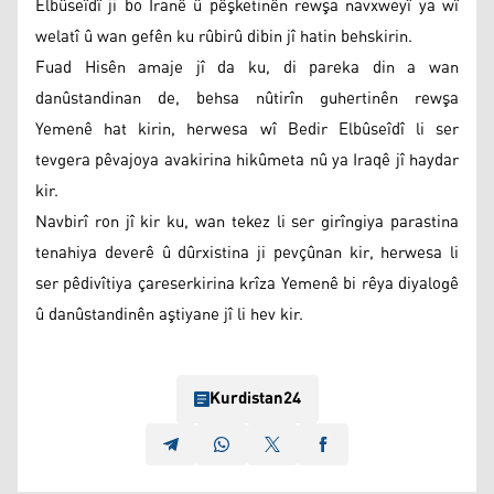
Elbûseîdî ji bo Îranê û pêşketinên rewşa navxweyî ya wî
welatî û wan gefên ku rûbirû dibin jî hatin behskirin.
Fuad Hisên amaje jî da ku, di pareka din a wan
danûstandinan de, behsa nûtirîn guhertinên rewşa
Yemenê hat kirin, herwesa wî Bedir Elbûseîdî li ser
tevgera pêvajoya avakirina hikûmeta nû ya Iraqê jî haydar
kir.
Navbirî ron jî kir ku, wan tekez li ser girîngiya parastina
tenahiya deverê û dûrxistina ji pevçûnan kir, herwesa li
ser pêdivîtiya çareserkirina krîza Yemenê bi rêya diyalogê
û danûstandinên aştiyane jî li hev kir.
Kurdistan24