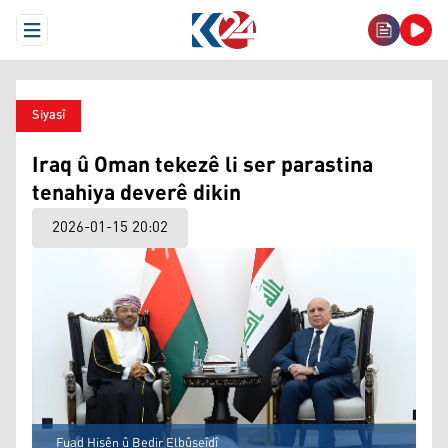
Open Menu
Siyasî
Iraq û Oman tekezê li ser parastina
tenahiya deverê dikin
2026-01-15 20:02
Fuad Hisên û Bedir Elbûseîdî