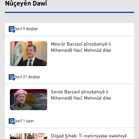
Nûçeyên Dawî
berî 9 deqîqe
Mesrûr Barzanî pîrozbahiyê li
Mihemedê Hacî Mehmûd dike
berî 21 deqîqe
Serok Barzanî pîrozbahiyê li
Mihemedê Hacî Mehmûd dike
berî 1 saet
Dilşad Şihab: Ti metirsiyeke ewlehiyê