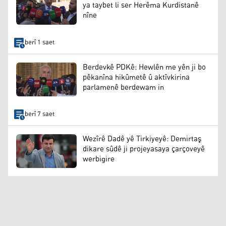
ya taybet li ser Herêma Kurdistanê
nîne
berî 1 saet
Berdevkê PDKê: Hewlên me yên ji bo
pêkanîna hikûmetê û aktîvkirina
parlamenê berdewam in
berî 7 saet
Wezîrê Dadê yê Tirkiyeyê: Demirtaş
dikare sûdê ji projeyasaya çarçoveyê
werbigire