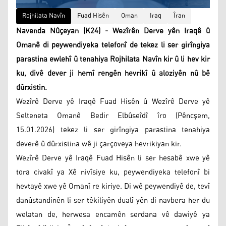
Rojhilata Navîn
Fuad Hisên
Oman
Iraq
Îran
Navenda Nûçeyan (K24) - Wezîrên Derve yên Iraqê û
Omanê di peywendiyeka telefonî de tekez li ser girîngiya
parastina ewlehî û tenahiya Rojhilata Navîn kir û li hev kir
ku, divê dever ji hemî rengên hevrikî û aloziyên nû bê
dûrxistin.
Wezîrê Derve yê Iraqê Fuad Hisên û Wezîrê Derve yê
Selteneta Omanê Bedir Elbûseîdî îro (Pêncşem,
15.01.2026) tekez li ser girîngiya parastina tenahiya
deverê û dûrxistina wê ji çarçoveya hevrikiyan kir.
Wezîrê Derve yê Iraqê Fuad Hisên li ser hesabê xwe yê
tora civakî ya Xê nivîsiye ku, peywendiyeka telefonî bi
hevtayê xwe yê Omanî re kiriye. Di wê peywendiyê de, tevî
danûstandinên li ser têkiliyên dualî yên di navbera her du
welatan de, herwesa encamên serdana vê dawiyê ya