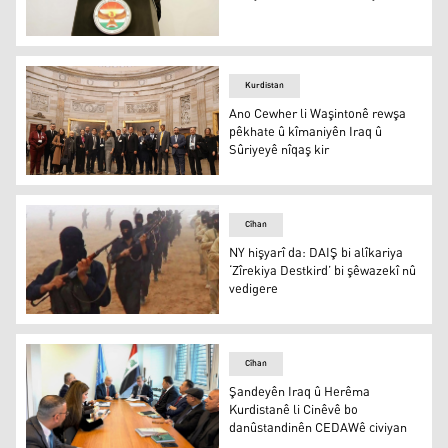
Nêçîrvan Barzanî
Kurdistan
Ano Cewher li Waşintonê rewşa
pêkhate û kîmaniyên Iraq û
Sûriyeyê nîqaş kir
Ano Cewher li Waşintonê rewşa pêkhate û kîmaniyên Iraq
Cîhan
NY hişyarî da: DAIŞ bi alîkariya
‘Zîrekiya Destkird’ bi şêwazekî nû
vedigere
NY hişyarî da: DAIŞ bi alîkariya ‘Zîrekiya Destkird’ bi şê
Cîhan
Şandeyên Iraq û Herêma
Kurdistanê li Cinêvê bo
danûstandinên CEDAWê civiyan