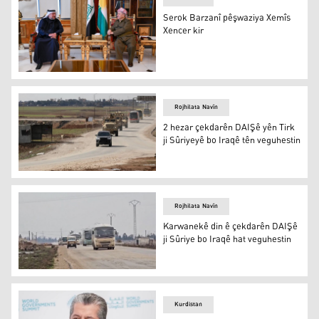
Serok Barzanî pêşwaziya Xemîs
Xencer kir
Serok Barzanî û Xemîs Xencer
Rojhilata Navîn
2 hezar çekdarên DAIŞê yên Tirk
ji Sûriyeyê bo Iraqê tên veguhestin
2 hezar çekdarên DAIŞê yên Tirk ji Sûriyeyê bo Iraqê tên
Rojhilata Navîn
Karwanekê din ê çekdarên DAIŞê
ji Sûriye bo Iraqê hat veguhestin
Karwanekê din ê çekdarên DAIŞê ji Sûriye bo Iraqê hat v
Kurdistan