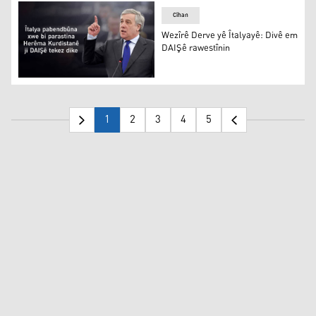
Cîhan
Wezîrê Derve yê Îtalyayê: Divê em
DAIŞê rawestînin
Wezîrê Derve yê Îtalyayê: Divê em DAIŞê rawestînin
1
2
3
4
5