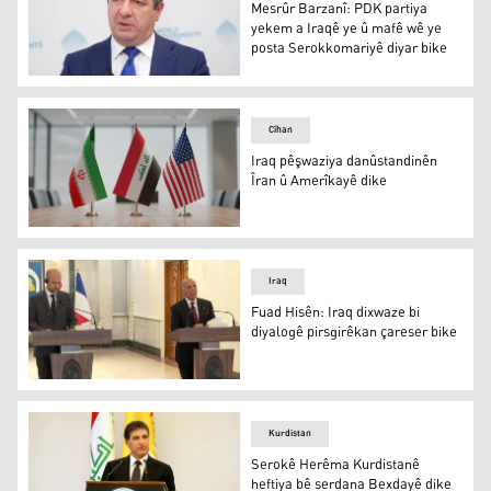
Mesrûr Barzanî: PDK partiya
yekem a Iraqê ye û mafê wê ye
posta Serokkomariyê diyar bike
Mesrûr Barzanî: PDK partiya yekem a Iraqê ye û mafê wê
Cîhan
Iraq pêşwaziya danûstandinên
Îran û Amerîkayê dike
Iraq pêşwaziya danûstandinên Îran û Amerîkayê dike
Iraq
Fuad Hisên: Iraq dixwaze bi
diyalogê pirsgirêkan çareser bike
Fuad Hisên: Iraq dixwaze bi diyalogê pirsgirêkan çareser
Kurdistan
Serokê Herêma Kurdistanê
heftiya bê serdana Bexdayê dike