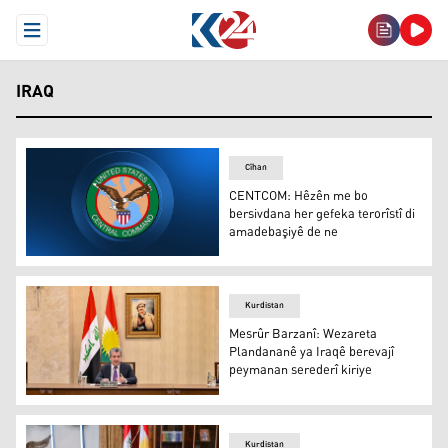
Open Menu
IRAQ
Cîhan
CENTCOM: Hêzên me bo
bersivdana her gefeka terorîstî di
amadebaşiyê de ne
CENTCOM: Hêzên me bo bersivdana her gefeka terorîstî
Kurdistan
Mesrûr Barzanî: Wezareta
Plandananê ya Iraqê berevajî
peymanan serederî kiriye
Mesrûr Barzanî
Kurdistan