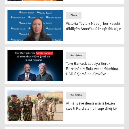
Şandeyên Iraq û Herêma Kurdistanê li Cinêvê bo danûs
Cîhan
Victoria Taylor: Nabe ji ber kesekî
têkiliyên Amerîka û Iraqê têk biçin
Victoria Taylor
Kurdistan
Tom Barrack spasiya Serok
Barzanî kir: Rola we di rêkeftina
HSD û Şamê de dîrokî ye
Tom Barrack spasiya Serok Barzanî kir: Rola we di rêkef
Kurdistan
Almanyayê dema mana hêzên
xwe li Kurdistan û Iraqê dirêj kir
Almanyayê dema mana hêzên xwe li Kurdistan û Iraqê dir