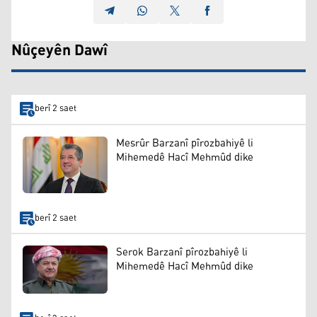
Nûçeyên Dawî
berî 2 saet
Mesrûr Barzanî pîrozbahiyê li
Mihemedê Hacî Mehmûd dike
berî 2 saet
Serok Barzanî pîrozbahiyê li
Mihemedê Hacî Mehmûd dike