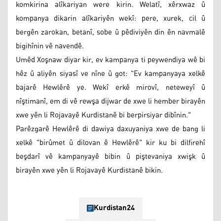
komkirina alîkariyan were kirin. Welatî, xêrxwaz û
kompanya dikarin alîkariyên wekî: pere, xurek, cil û
bergên zarokan, betanî, sobe û pêdiviyên din ên navmalê
bigihînin vê navendê.
Umêd Xoşnaw diyar kir, ev kampanya ti peywendiya wê bi
hêz û aliyên siyasî ve nîne û got: "Ev kampanyaya xelkê
bajarê Hewlêrê ye. Wekî erkê mirovî, neteweyî û
nîştimanî, em di vê rewşa dijwar de xwe li hember birayên
xwe yên li Rojavayê Kurdistanê bi berpirsiyar dibînin."
Parêzgarê Hewlêrê di dawiya daxuyaniya xwe de bang li
xelkê "birûmet û dilovan ê Hewlêrê" kir ku bi dilfirehî
beşdarî vê kampanyayê bibin û piştevaniya xwişk û
birayên xwe yên li Rojavayê Kurdistanê bikin.
Kurdistan24