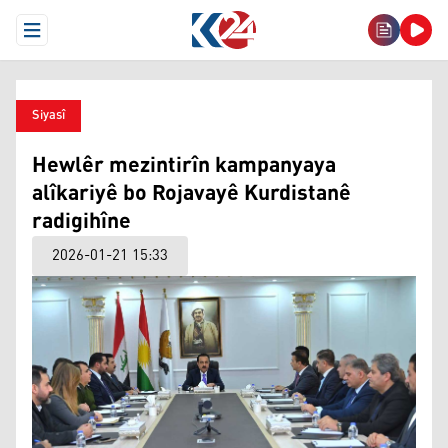
Open Menu
Siyasî
Hewlêr mezintirîn kampanyaya
alîkariyê bo Rojavayê Kurdistanê
radigihîne
2026-01-21 15:33