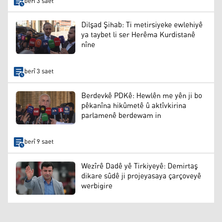
berî 3 saet
Dilşad Şihab: Ti metirsiyeke ewlehiyê
ya taybet li ser Herêma Kurdistanê
nîne
berî 3 saet
Berdevkê PDKê: Hewlên me yên ji bo
pêkanîna hikûmetê û aktîvkirina
parlamenê berdewam in
berî 9 saet
Wezîrê Dadê yê Tirkiyeyê: Demirtaş
dikare sûdê ji projeyasaya çarçoveyê
werbigire