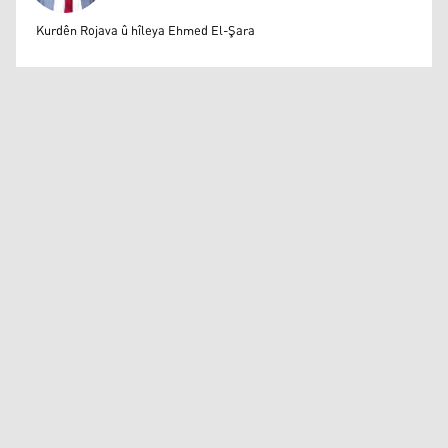
Mihemed Eli Destmalî
Kurdên Rojava û hîleya Ehmed El-Şara