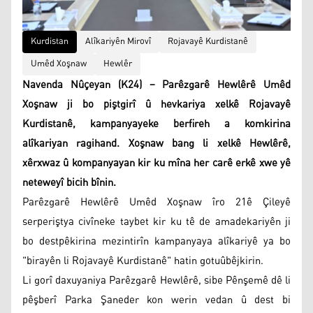
Kurdistan
Alîkariyên Mirovî
Rojavayê Kurdistanê
Umêd Xoşnaw
Hewlêr
Navenda Nûçeyan (K24) – Parêzgarê Hewlêrê Umêd
Xoşnaw ji bo piştgirî û hevkariya xelkê Rojavayê
Kurdistanê, kampanyayeke berfireh a komkirina
alîkariyan ragihand. Xoşnaw bang li xelkê Hewlêrê,
xêrxwaz û kompanyayan kir ku mîna her carê erkê xwe yê
neteweyî bicih bînin.
Parêzgarê Hewlêrê Umêd Xoşnaw îro 21ê Çileyê
serperiştya civîneke taybet kir ku tê de amadekariyên ji
bo destpêkirina mezintirîn kampanyaya alîkariyê ya bo
"birayên li Rojavayê Kurdistanê" hatin gotuûbêjkirin.
Li gorî daxuyaniya Parêzgarê Hewlêrê, sibe Pênşemê dê li
pêşberî Parka Şaneder kon werin vedan û dest bi