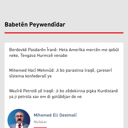
Babetên Peywendîdar
Berdevkê Pasdarên Îranê: Heta Amerîka mercên me qebûl
neke, Tengava Hurmizê venabe
Mihemed Hacî Mehmûd: Ji bo parastina Iraqê, çareserî
sîstema konfederalî ye
Wezîrê Petrolê yê Iraqê: Ji bo zêdekirina pişka Kurdistanê
ya ji petrola xav em di gotûbêjan de ne
Mihemed Eli Destmalî
Nivîskar