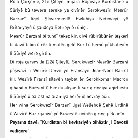
Roja Çarşemê, 21ê Çileyê, mijara Rojavayê Kurdistanê û
Sûriyê bû tewera sereke ya civînên Serokwezîr. Mesrûr
Barzanî ligel Şêwirmendê Ewlehiya Neteweyî yê
Brîtanyayê û şandeya Behreynê rûnişt.
Mesrûr Barzanî bi tundî tekez kir, divê rûbirûbûnên leşkerî
bi dawî bibin û rêz li mafên gelê Kurd û hemû pêkhateyên
li Sûriyê were girtin.
Di roja çarem de (22ê Çileyê), Serokwezîr Mesrûr Barzanî
pêşwazî li Wezîrê Derve yê Fransayê Jean-Noel Barrot
kir. Wezîrê Fransî silavên taybet ên Serokkomar Macron
gihandin Barzanî û her du aliyan li ser giringiya agirbesta
li Sûriyê û parastina aramiya herêmê hevray bûn.
Her wiha Serokwezîr Barzanî ligel Welîehdê Şahê Urdinê
û Wezîrê Bazirganiyê yê Kuweytê civînên giring pêk anîn.
Peyama dawî: "Kurdistan bi hevkariyên bihêztir ji Davosê
vedigere"