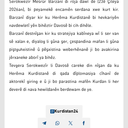
Serokwezîr Mesrûr Barzanî di roja dawî de (23ê Çileya
2026an), bi peyamekê encamên serdana xwe kurt kir.
Barzanî diyar kir ku Herêma Kurdistanê bi hevkariyên
navdewletî yên bihêztir Davosê bi cih dihêle.
Barzanî destnîşan kir ku stratejiya kabîneya wî li ser van
sê xalan e, diyalog li şûna şer, çespandina mafan li şûna
piştguhxistinê û pêşxistina weberhênanê ji bo avakirina
jêrxaneke aborî ya bihêz.
Tevgera Serokwezîr li Davosê careke din nîşan da ku
Herêma Kurdistanê di qada dîplomasiya cîhanî de
aktorekî giring e û ji bo parastina mafên Kurdan li her
deverê di nava hewildanên berdewam de ye.
Kurdistan24