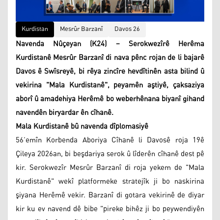
Kurdistan
Mesrûr Barzanî
Davos 26
Navenda Nûçeyan (K24) – Serokwezîrê Herêma
Kurdistanê Mesrûr Barzanî di nava pênc rojan de li bajarê
Davos ê Swîsreyê, bi rêya zincîre hevdîtinên asta bilind û
vekirina "Mala Kurdistanê", peyamên aştiyê, çaksaziya
aborî û amadehiya Herêmê bo weberhênana biyanî gihand
navendên biryardar ên cîhanê.
Mala Kurdistanê bû navenda dîplomasiyê
56’emîn Korbenda Aboriya Cîhanê li Davosê roja 19ê
Çileya 2026an, bi beşdariya serok û lîderên cîhanê dest pê
kir. Serokwezîr Mesrûr Barzanî di roja yekem de "Mala
Kurdistanê" wekî platformeke stratejîk ji bo naskirina
şiyana Herêmê vekir. Barzanî di gotara vekirinê de diyar
kir ku ev navend dê bibe "pireke bihêz ji bo peywendiyên