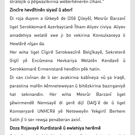
stratejîk û pêşwazîkirina weberhênerên cîhanî."
Zincîre hevdîtinên siyasî û aborî
Di roja duyem a lûtkeyê de (20ê Çileyê), Mesrûr Barzanî
ligel Serokkomarê Azerbaycanê Îlham Aliyev civiya. Aliyev
amadehiya welatê xwe ji bo vekirina Konsulxaneya li
Hewlêrê nîşan da.
Her wiha ligel Cîgirê Serokwezîrê Belçîkayê, Sekreterê
Giştî yê Encûmena Hevkariya Welatên Kendavê û
Serokkomarê Ermenistanê hevdîtin pêk hatin.
Di van civînan de li ser avakirina kabîneya nû ya Iraqê,
parastina mafên kêmneteweyan û bihêzkirina bazirganiyê
hat sekinandin. Her wiha Mesrûr Barzanî ligel
şêwirmendê Nemsayê di şerê dijî DAIŞ’ê de û ligel
Komseryarê UNHCRê yê Neteweyên Yekgirtî Berhem
Salih jî li ser rewşa penaberan axivî.
Doza Rojavayê Kurdistanê û ewlehiya herêmê