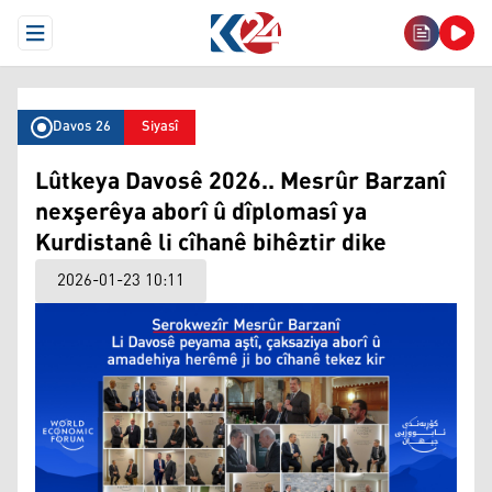
Open Menu
Davos 26
Siyasî
Lûtkeya Davosê 2026.. Mesrûr Barzanî
nexşerêya aborî û dîplomasî ya
Kurdistanê li cîhanê bihêztir dike
2026-01-23 10:11