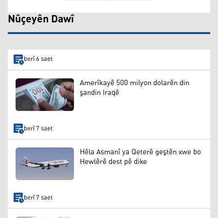
Nûçeyên Dawî
berî 6 saet
Amerîkayê 500 milyon dolarên din
şandin Iraqê
berî 7 saet
Hêla Asmanî ya Qeterê geştên xwe bo
Hewlêrê dest pê dike
berî 7 saet