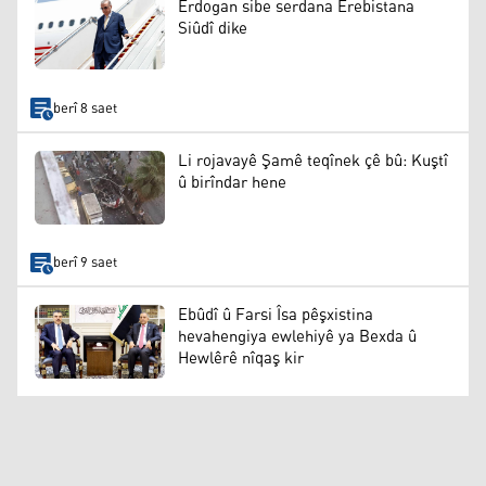
Erdogan sibe serdana Erebistana
Siûdî dike
berî 8 saet
Li rojavayê Şamê teqînek çê bû: Kuştî
û birîndar hene
berî 9 saet
Ebûdî û Farsi Îsa pêşxistina
hevahengiya ewlehiyê ya Bexda û
Hewlêrê nîqaş kir