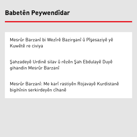
Babetên Peywendîdar
Mesrûr Barzanî bi Wezîrê Bazirganî û Pîşesaziyê yê
Kuwêtê re civiya
Şahzadeyê Urdinê silav û rêzên Şah Ebdulayê Duyê
gihandin Mesrûr Barzanî
Mesrûr Barzanî: Me karî rastiyên Rojavayê Kurdistanê
bigihînin serkirdeyên cîhanê