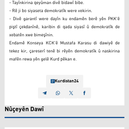
- Tayînkirina qeyûman divê bidawî bibe.
- Rê ji bo siyaseta demokratîk were vekirin.
- Divê garantî were dayîn ku endamên berê yên PKK'ê
piştî çekdanînê, karibin di qada siyasî û demokratîk de
xebatên xwe bimeşînin.
Endamê Konseya KCK'ê Mustafa Karasu di dawiyê de
tekez kir, çareserî tenê bi rêyên demokratîk û naskirina
mafên rewa yên gelê Kurd pêkan e.
Kurdistan24
Nûçeyên Dawî