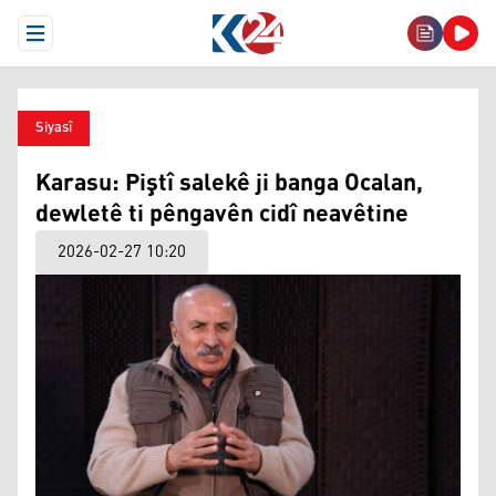
Open Menu
Siyasî
Karasu: Piştî salekê ji banga Ocalan,
dewletê ti pêngavên cidî neavêtine
2026-02-27 10:20