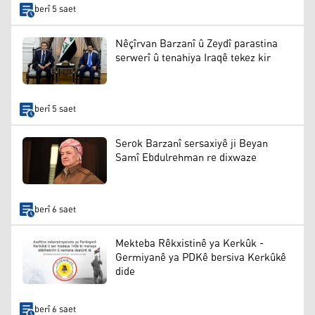
berî 5 saet
Nêçîrvan Barzanî û Zeydî parastina
serwerî û tenahiya Iraqê tekez kir
berî 5 saet
Serok Barzanî sersaxiyê ji Beyan
Samî Ebdulrehman re dixwaze
berî 6 saet
Mekteba Rêkxistinê ya Kerkûk -
Germiyanê ya PDKê bersiva Kerkûkê
dide
berî 6 saet