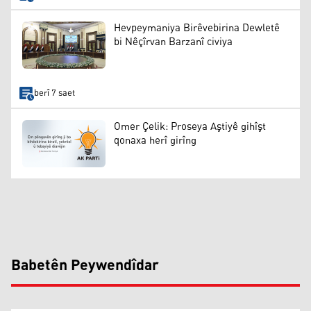
Hevpeymaniya Birêvebirina Dewletê
bi Nêçîrvan Barzanî civiya
berî 7 saet
Omer Çelik: Proseya Aştiyê gihîşt
qonaxa herî girîng
Babetên Peywendîdar