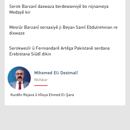
Serok Barzanî daxwaza berdewamiyê bo rojnameya
Medayê kir
Mesrûr Barzanî sersaxiyê ji Beyan Samî Ebdulrehman re
dixwaze
Serokwezîr û Fermandarê Artêşa Pakistanê serdana
Erebistana Siûdî dikin
Mihemed Eli Destmalî
Nivîskar
Mihemed Eli Destmalî
Kurdên Rojava û hîleya Ehmed El-Şara