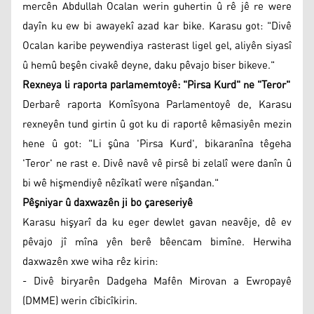
mercên Abdullah Ocalan werin guhertin û rê jê re were
dayîn ku ew bi awayekî azad kar bike. Karasu got: "Divê
Ocalan karibe peywendiya rasterast ligel gel, aliyên siyasî
û hemû beşên civakê deyne, daku pêvajo biser bikeve."
Rexneya li raporta parlamemtoyê: "Pirsa Kurd" ne "Teror"
Derbarê raporta Komîsyona Parlamentoyê de, Karasu
rexneyên tund girtin û got ku di raportê kêmasiyên mezin
hene û got: "Li şûna 'Pirsa Kurd', bikaranîna têgeha
'Teror' ne rast e. Divê navê vê pirsê bi zelalî were danîn û
bi wê hişmendiyê nêzîkatî were nîşandan."
Pêşniyar û daxwazên ji bo çareseriyê
Karasu hişyarî da ku eger dewlet gavan neavêje, dê ev
pêvajo jî mîna yên berê bêencam bimîne. Herwiha
daxwazên xwe wiha rêz kirin:
- Divê biryarên Dadgeha Mafên Mirovan a Ewropayê
(DMME) werin cîbicîkirin.