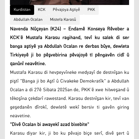
Kurdistan
KCK
Pêvajoya Aştiyê
PKK
Abdullah Ocalan
Mistefa Karasû
Navenda Nûçeyan (K24) – Endamê Konseya Rêveber a
KCK’ê Mustafa Karasu ragihand, tevî ku salek di ser
banga aştiyê ya Abdullah Ocalan re derbas bûye, dewleta
Tirkiyeyê ji bo pêşvebirina pêvajoyê tI pêngavên cidî û
qanûnî neavêtine.
Mustafa Karasu di hevpeyvîneke medyayî de destnîşan ku
piştî "Banga ji bo Aştî û Civakeke Demokratîk" a Abdullah
Ocalan a di 27ê Sibata 2025an de, PKK’ê xwe hilweşand û
têkoşîna çekdarî rawestand. Karasu destnîşan kir, tevî van
geşedanên dîrokî, dewletê wekî bersiv ti gavên giring
neavetine.
"Divê Ocalan bi awayekî azad bixebite"
Karasu diyar kir, ji bo ku pêvajo biçe serî, divê şert û