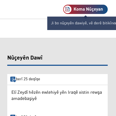
Koma Nûçeyan
Ji bo nûçeyên dawiyê, vê derê bitikîne
Nûçeyên Dawî
berî 25 deqîqe
Elî Zeydî hêzên ewlehiyê yên Iraqê xistin rewşa
amadebaşiyê