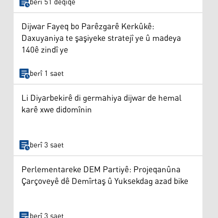
berî 51 deqîqe
Dijwar Fayeq bo Parêzgarê Kerkûkê:
Daxuyaniya te şaşiyeke stratejî ye û madeya
140ê zindî ye
berî 1 saet
Li Diyarbekirê di germahiya dijwar de hemal
karê xwe didomînin
berî 3 saet
Perlementareke DEM Partiyê: Projeqanûna
Çarçoveyê dê Demîrtaş û Yuksekdag azad bike
berî 3 saet