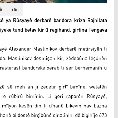
ê
Îran
 ya Rûsyayê derbarê bandora krîza Rojhilata
iyeke tund belav kir û ragihand, girtina Tengava
yê Alexander Maslinikov derbarê metirsiyên li
 da. Maslinikov destnîşan kir, zêdebûna lêçûnên
, rasterast bandoreke xerab li ser berhemanîn û
ê sê meh an jî zêdetir girtî bimîne, welatên
re rûbirû bimînin. Li gorî raporên Rûsyayê,
mîlyon kesên din li cîhanê bikevin nav bazna
hanê bi destê birçîbûnê dinalînin, dê bigihîje 673