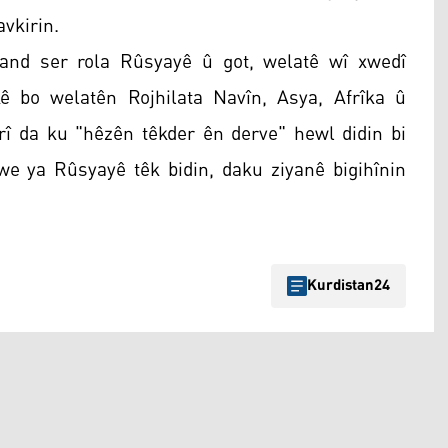
avkirin.
and ser rola Rûsyayê û got, welatê wî xwedî
ê bo welatên Rojhilata Navîn, Asya, Afrîka û
rî da ku "hêzên têkder ên derve" hewl didin bi
e ya Rûsyayê têk bidin, daku ziyanê bigihînin
Kurdistan24