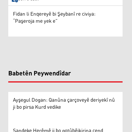
Fidan li Enqereyê bi Şeybanî re civiya:
“Paşeroja me yek e”
Babetên Peywendîdar
Ayşegul Dogan: Qanûna çarçoveyê deriyekî nû
ji bo pirsa Kurd vedike
Şandeke Herêmê ji bo gotûbêjkirina çend