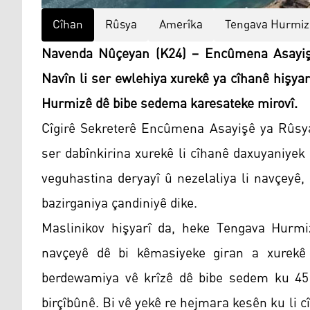
Cîhan
Rûsya
Amerîka
Tengava Hurmiz
Navenda Nûçeyan (K24) – Encûmena Asayişê
Navîn li ser ewlehiya xurekê ya cîhanê hişyar
Hurmizê dê bibe sedema karesateke mirovî.
Cîgirê Sekreterê Encûmena Asayişê ya Rûsya
ser dabînkirina xurekê li cîhanê daxuyaniyek
veguhastina deryayî û nezelaliya li navçeyê
bazirganiya çandiniyê dike.
Maslinikov hişyarî da, heke Tengava Hurmiz
navçeyê dê bi kêmasiyeke giran a xurekê 
berdewamiya vê krîzê dê bibe sedem ku 45 
birçîbûnê. Bi vê yekê re hejmara kesên ku li cî