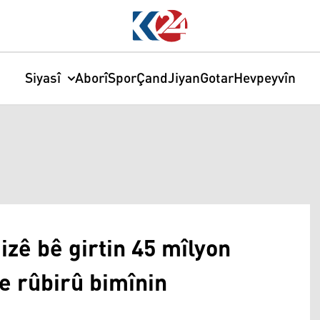
Siyasî
Aborî
Spor
Çand
Jiyan
Gotar
Hevpeyvîn
zê bê girtin 45 mîlyon
re rûbirû bimînin