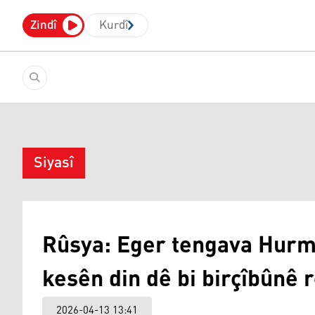
Zindî
Kurdî
Siyasî
Rûsya: Eger tengava Hurmi
kesên din dê bi birçîbûnê 
2026-04-13 13:41