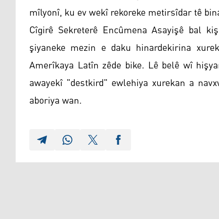
mîlyonî, ku ev wekî rekoreke metirsîdar tê bin
Cîgirê Sekreterê Encûmena Asayişê bal kiş
şiyaneke mezin e daku hinardekirina xurek
Amerîkaya Latîn zêde bike. Lê belê wî hişya
awayekî "destkird" ewlehiya xurekan a navxw
aboriya wan.