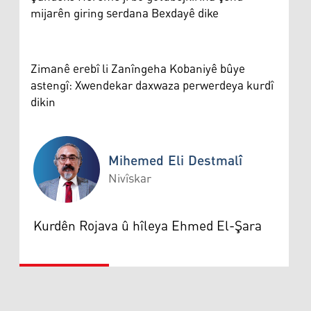
mijarên giring serdana Bexdayê dike
Zimanê erebî li Zanîngeha Kobaniyê bûye
astengî: Xwendekar daxwaza perwerdeya kurdî
dikin
Mihemed Eli Destmalî
Nivîskar
Mihemed Eli Destmalî
Kurdên Rojava û hîleya Ehmed El-Şara