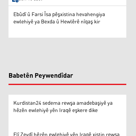
Ebûdî û Farsi Îsa pêşxistina hevahengiya
ewlehiyê ya Bexda û Hewlêrê nîqaş kir
Babetên Peywendîdar
Kurdistan24 sedema rewşa amadebaşiyê ya
hêzên ewlehiyê yên Iraqê eşkere dike
Elî Zeydî hêzên ewlehiyê yên Iraqê xistin rewşa