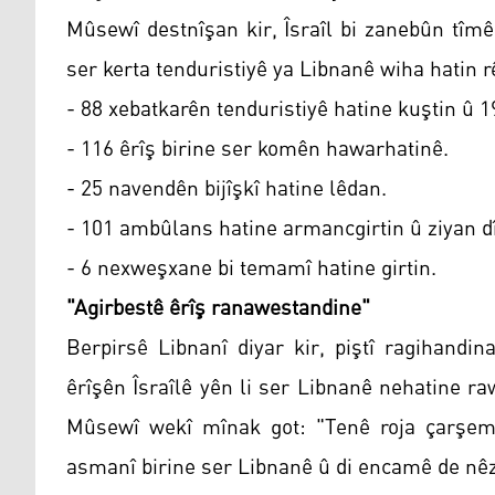
Mûsewî destnîşan kir, Îsraîl bi zanebûn tîmê
ser kerta tenduristiyê ya Libnanê wiha hatin r
- 88 xebatkarên tenduristiyê hatine kuştin û 1
- 116 êrîş birine ser komên hawarhatinê.
- 25 navendên bijîşkî hatine lêdan.
- 101 ambûlans hatine armancgirtin û ziyan dî
- 6 nexweşxane bi temamî hatine girtin.
"Agirbestê êrîş ranawestandine"
Berpirsê Libnanî diyar kir, piştî ragihandi
êrîşên Îsraîlê yên li ser Libnanê nehatine ra
Mûsewî wekî mînak got: "Tenê roja çarşema
asmanî birine ser Libnanê û di encamê de nêzî