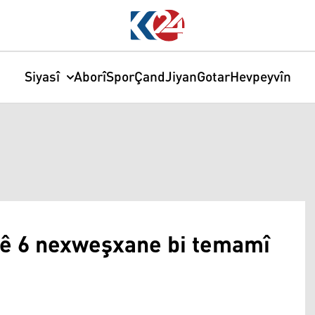
Siyasî
Aborî
Spor
Çand
Jiyan
Gotar
Hevpeyvîn
îlê 6 nexweşxane bi temamî