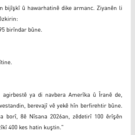
n bijîşkî û hawarhatinê dike armanc. Ziyanên li
êzkirin:
95 birîndar bûne.
tine.
na agirbestê ya di navbera Amerîka û Îranê de,
westandin, berevajî vê yekê hîn berfirehtir bûne.
 borî, 8ê Nîsana 2026an, zêdetirî 100 êrîşên
kî 400 kes hatin kuştin."