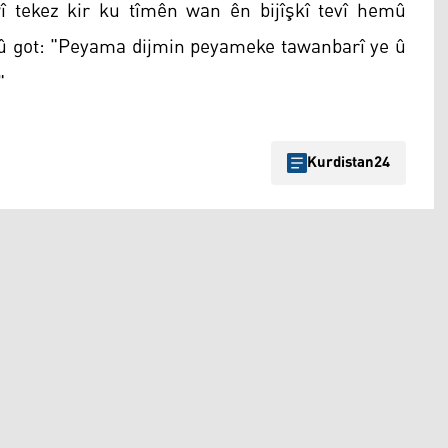
 tekez kir ku tîmên wan ên bijîşkî tevî hemû
û got: "Peyama dijmin peyameke tawanbarî ye û
"
Kurdistan24