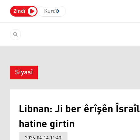
Zindî
Kurdî
Siyasî
Libnan: Ji ber êrîşên Îsra
hatine girtin
2026-04-14 11:40