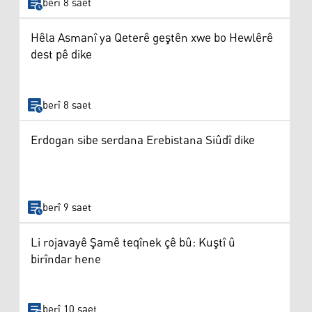
berî 8 saet
Hêla Asmanî ya Qeterê geştên xwe bo Hewlêrê
dest pê dike
berî 8 saet
Erdogan sibe serdana Erebistana Siûdî dike
berî 9 saet
Li rojavayê Şamê teqînek çê bû: Kuştî û
birîndar hene
berî 10 saet