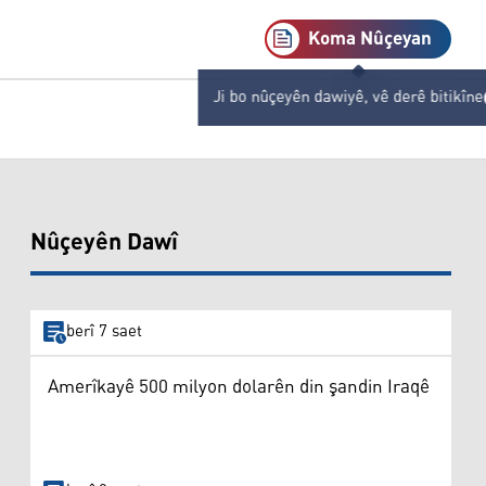
Koma Nûçeyan
Ji bo nûçeyên dawiyê, vê derê bitikîne
Nûçeyên Dawî
berî 7 saet
Amerîkayê 500 milyon dolarên din şandin Iraqê