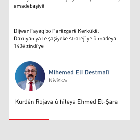
amadebaşiyê
Dijwar Fayeq bo Parêzgarê Kerkûkê:
Daxuyaniya te şaşiyeke stratejî ye û madeya
140ê zindî ye
Mihemed Eli Destmalî
Nivîskar
Mihemed Eli Destmalî
Kurdên Rojava û hîleya Ehmed El-Şara