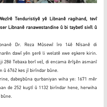
zîrê Tenduristiyê yê Libnanê ragihand, tevî
i ser Libnanê ranawestandine û bi taybetî sivîl û
Libnanê Dr. Reza Mûsewî îro 14ê Nîsanê di
marên dawî yên şerê li welatê xwe eşkere kirin.
 (ji 28ê Tebaxa borî ve), di encama êrîşên asmanî
n û 6762 kes jî birîndar bûne.
rine, dabeşbûna qurbaniyan wiha ye: 1671 mêr
inan de 252 kuştî û 1132 birîndar hene, herwiha
r bûne.