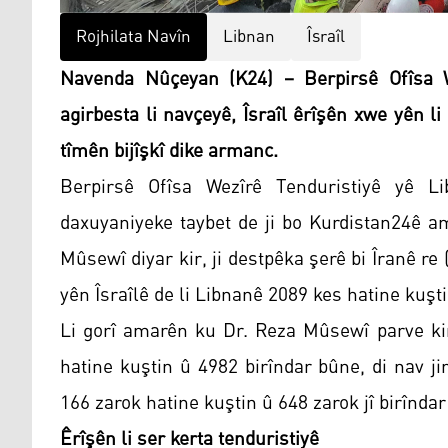
Rojhilata Navîn
Libnan
Îsraîl
Navenda Nûçeyan (K24) – Berpirsê Ofîsa We
agirbesta li navçeyê, Îsraîl êrîşên xwe yên l
tîmên bijîşkî dike armanc.
Berpirsê Ofîsa Wezîrê Tenduristiyê yê 
daxuyaniyeke taybet de ji bo Kurdistan24ê a
Mûsewî diyar kir, ji destpêka şerê bi Îranê re
yên Îsraîlê de li Libnanê 2089 kes hatine kuşti
Li gorî amarên ku Dr. Reza Mûsewî parve ki
hatine kuştin û 4982 birîndar bûne, di nav j
166 zarok hatine kuştin û 648 zarok jî birînda
Êrîşên li ser kerta tenduristiyê