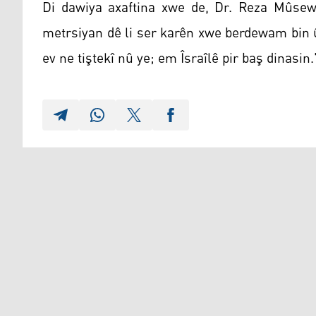
Di dawiya axaftina xwe de, Dr. Reza Mûsewî
metrsiyan dê li ser karên xwe berdewam bin 
ev ne tiştekî nû ye; em Îsraîlê pir baş dinasin.