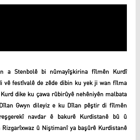
n a Stenbolê bi nûmayîşkirina fîlmên Kurdî
 vê festîvalê de zêde dibin ku yek ji wan fîlma
a Kurd dike ku çawa rûbirûyê nehêniyên malbata
 Dîlan Gwyn dileyiz e ku Dîlan pêştir di fîlmên
reşgerekî navdar ê bakurê Kurdistanê bû û
 Rizgarîxwaz û Niştimanî ya başûrê Kurdistanê