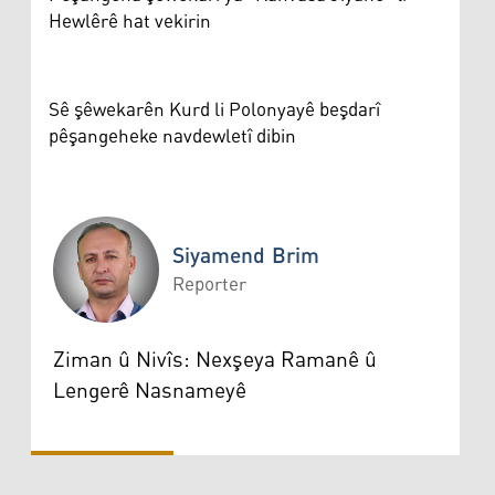
Hewlêrê hat vekirin
Sê şêwekarên Kurd li Polonyayê beşdarî
pêşangeheke navdewletî dibin
Siyamend Brim
Reporter
Siyamend Brim
Ziman û Nivîs: Nexşeya Ramanê û
Lengerê Nasnameyê