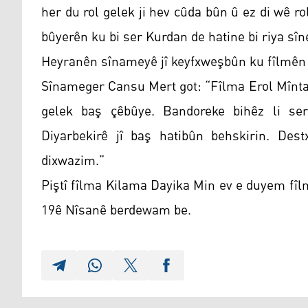
her du rol gelek ji hev cûda bûn û ez di wê r
bûyerên ku bi ser Kurdan de hatine bi riya sî
Heyranên sînameyê jî keyfxweşbûn ku fîlmên K
Sînameger Cansu Mert got: “Fîlma Erol Mîntaşî
gelek baş çêbûye. Bandoreke bihêz li ser 
Diyarbekirê jî baş hatibûn behskirin. Des
dixwazim.”
Piştî fîlma Kilama Dayika Min ev e duyem fîlm
19ê Nîsanê berdewam be.