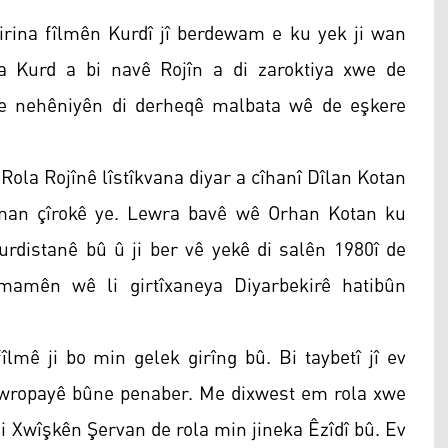
irina fîlmên Kurdî jî berdewam e ku yek ji wan
a Kurd a bi navê Rojîn a di zaroktiya xwe de
de nehêniyên di derheqê malbata wê de eşkere
Rola Rojînê lîstîkvana diyar a cîhanî Dîlan Kotan
man çîrokê ye. Lewra bavê wê Orhan Kotan ku
rdistanê bû û ji ber vê yekê di salên 1980î de
mên wê li girtîxaneya Diyarbekirê hatibûn
îlmê ji bo min gelek girîng bû. Bi taybetî jî ev
Ewropayê bûne penaber. Me dixwest em rola xwe
Di Xwîşkên Şervan de rola min jineka Êzîdî bû. Ev