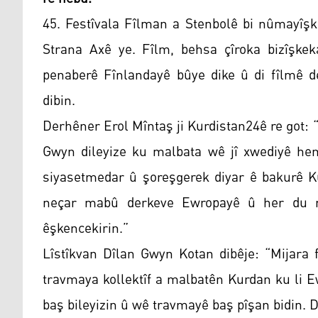
45. Festîvala Fîlman a Stenbolê bi nûmayîşk
Strana Axê ye. Fîlm, behsa çîroka bizîşkek
penaberê Fînlandayê bûye dike û di fîlmê 
dibin.
Derhêner Erol Mîntaş ji Kurdistan24ê re got: “
Gwyn dileyize ku malbata wê jî xwediyê he
siyasetmedar û şoreşgerek diyar ê bakurê Ku
neçar mabû derkeve Ewropayê û her du ma
êşkencekirin.”
Lîstîkvan Dîlan Gwyn Kotan dibêje: “Mijara f
travmaya kollektîf a malbatên Kurdan ku li 
baş bileyizin û wê travmayê baş pîşan bidin. 