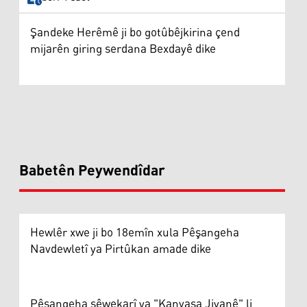
Şandeke Herêmê ji bo gotûbêjkirina çend
mijarên giring serdana Bexdayê dike
Babetên Peywendîdar
Hewlêr xwe ji bo 18emîn xula Pêşangeha
Navdewletî ya Pirtûkan amade dike
Pêşangeha şêwekarî ya "Kanvasa Jiyanê" li