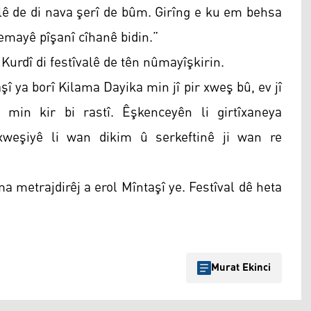
olê de di nava şerî de bûm. Girîng e ku em behsa
nemayê pîşanî cîhanê bidin.”
urdî di festîvalê de tên nûmayîşkirin.
 ya borî Kilama Dayika min jî pir xweş bû, ev jî
min kir bi rastî. Êşkenceyên li girtîxaneya
txweşiyê li wan dikim û serkeftinê ji wan re
a metrajdirêj a erol Mîntaşî ye. Festîval dê heta
Murat Ekinci