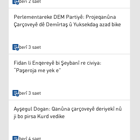
berî 2 saet
Perlementareke DEM Partiyê: Projeqanûna
Çarçoveyê dê Demîrtaş û Yuksekdag azad bike
berî 3 saet
Fidan li Enqereyê bi Şeybanî re civiya:
“Paşeroja me yek e”
berî 3 saet
Ayşegul Dogan: Qanûna çarçoveyê deriyekî nû
ji bo pirsa Kurd vedike
berî 4 saet