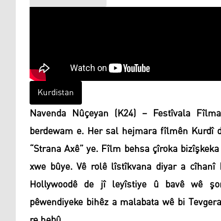
Kurdistan
Navenda Nûçeyan (K24) – Festîvala Fîlma
berdewam e. Her sal hejmara fîlmên Kurdî di
“Strana Axê” ye. Fîlm behsa çîroka bizîşkek
xwe bûye. Vê rolê lîstîkvana diyar a cîhanî
Hollywoodê de jî leyîstiye û bavê wê şo
pêwendiyeke bihêz a malabata wê bi Tevgera
re hebû.