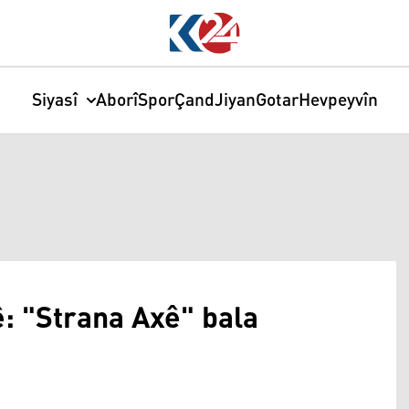
Siyasî
Aborî
Spor
Çand
Jiyan
Gotar
Hevpeyvîn
: "Strana Axê" bala