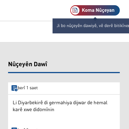
Koma Nûçeyan
Ji bo nûçeyên dawiyê, vê derê bitikîne
Nûçeyên Dawî
berî 1 saet
Li Diyarbekirê di germahiya dijwar de hemal
karê xwe didomînin