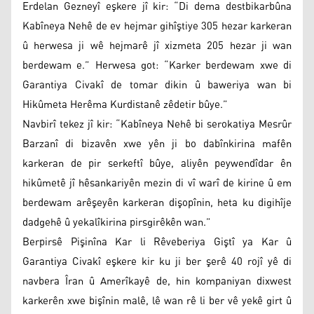
Erdelan Gezneyî eşkere jî kir: “Di dema destbikarbûna
Kabîneya Nehê de ev hejmar gihîştiye 305 hezar karkeran
û herwesa ji wê hejmarê jî xizmeta 205 hezar ji wan
berdewam e.” Herwesa got: “Karker berdewam xwe di
Garantiya Civakî de tomar dikin û baweriya wan bi
Hikûmeta Herêma Kurdistanê zêdetir bûye.”
Navbirî tekez jî kir: “Kabîneya Nehê bi serokatiya Mesrûr
Barzanî di bizavên xwe yên ji bo dabînkirina mafên
karkeran de pir serkeftî bûye, aliyên peywendîdar ên
hikûmetê jî hêsankariyên mezin di vî warî de kirine û em
berdewam arêşeyên karkeran dişopînin, heta ku digihîje
dadgehê û yekalîkirina pirsgirêkên wan.”
Berpirsê Pişinîna Kar li Rêveberiya Giştî ya Kar û
Garantiya Civakî eşkere kir ku ji ber şerê 40 rojî yê di
navbera Îran û Amerîkayê de, hin kompaniyan dixwest
karkerên xwe bişînin malê, lê wan rê li ber vê yekê girt û