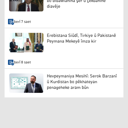
bo bidawîanîna şer û çekdanînê
diavêje
berî 7 saet
Erebistana Siûdî, Tirkiye û Pakistanê
Peymana Mekeyê îmza kir
berî 8 saet
Hevpeymaniya Mesihî: Serok Barzanî
û Kurdistan bo pêkhateyan
penageheke aram bûn