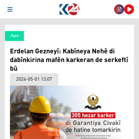
Open Menu
Jiyan
Erdelan Gezneyî: Kabîneya Nehê di
dabînkirina mafên karkeran de serkeftî
bû
2026-05-01 13:07