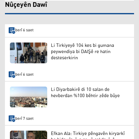
Nûçeyên Dawî
berî 6 saet
Li Tirkiyeyê 104 kes bi gumana
peywendiya bi DAIŞê re hatin
desteserkirin
berî 6 saet
Li Diyarbakirê di 10 salan de
hevberdan %100 bêhtir zêde bûye
berî 7 saet
Efkan Ala: Tirkiye pêngavên kiryarkî