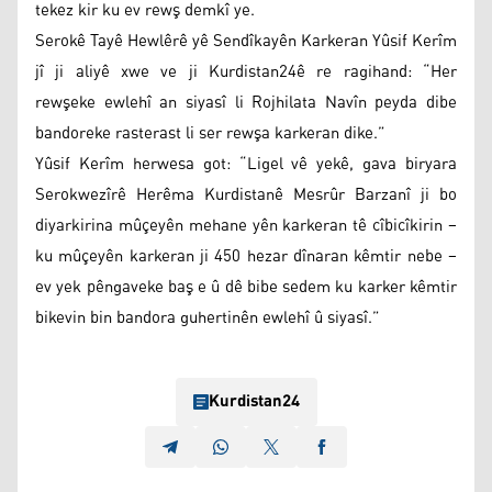
tekez kir ku ev rewş demkî ye.
Serokê Tayê Hewlêrê yê Sendîkayên Karkeran Yûsif Kerîm
jî ji aliyê xwe ve ji Kurdistan24ê re ragihand: “Her
rewşeke ewlehî an siyasî li Rojhilata Navîn peyda dibe
bandoreke rasterast li ser rewşa karkeran dike.”
Yûsif Kerîm herwesa got: “Ligel vê yekê, gava biryara
Serokwezîrê Herêma Kurdistanê Mesrûr Barzanî ji bo
diyarkirina mûçeyên mehane yên karkeran tê cîbicîkirin –
ku mûçeyên karkeran ji 450 hezar dînaran kêmtir nebe –
ev yek pêngaveke baş e û dê bibe sedem ku karker kêmtir
bikevin bin bandora guhertinên ewlehî û siyasî.”
Kurdistan24