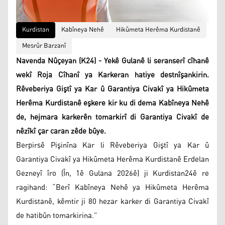
Kurdistan
Kabîneya Nehê
Hikûmeta Herêma Kurdistanê
Mesrûr Barzanî
Navenda Nûçeyan (K24) - Yekê Gulanê li seranserî cîhanê
wekî Roja Cîhanî ya Karkeran hatiye destnîşankirin.
Rêveberiya Giştî ya Kar û Garantiya Civakî ya Hikûmeta
Herêma Kurdistanê eşkere kir ku di dema Kabîneya Nehê
de, hejmara karkerên tomarkirî di Garantiya Civakî de
nêzîkî çar caran zêde bûye.
Berpirsê Pişinîna Kar li Rêveberiya Giştî ya Kar û
Garantiya Civakî ya Hikûmeta Herêma Kurdistanê Erdelan
Gezneyî îro (În, 1ê Gulana 2026ê) ji Kurdistan24ê re
ragihand: “Berî Kabîneya Nehê ya Hikûmeta Herêma
Kurdistanê, kêmtir ji 80 hezar karker di Garantiya Civakî
de hatibûn tomarkirina.”