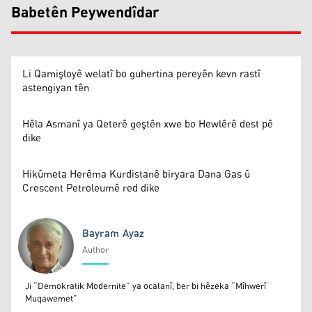
Babetên Peywendîdar
Li Qamişloyê welatî bo guhertina pereyên kevn rastî
astengiyan tên
Hêla Asmanî ya Qeterê geştên xwe bo Hewlêrê dest pê
dike
Hikûmeta Herêma Kurdistanê biryara Dana Gas û
Crescent Petroleumê red dike
Bayram Ayaz
Author
Bayram Ayaz
Ji “Demokratik Modernite” ya ocalanî, ber bi hêzeka “Mîhwerî
Muqawemet”