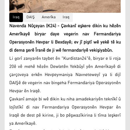
Iraq
DAIŞ
Amerîka
Iraq
Navenda Nûçeyan (K24) - Çavkanî eşkere dikin ku hêzên
Amerîkayê biryar daye vegerin nav Fermandariya
Operasyonên Hevpar li Bexdayê; ev jî piştî wê yekê tê ku
di dema şerê Îranê de ji wê fermandariyê vekişiyabûn.
Li gorî zanyarên taybet ên "Kurdistan24"ê, biryar e li roja
20ê vê mehê hêzên Dewletên Yekbûyî yên Amerîkayê di
çarçoveya erkên Hevpeymaniya Navneteweyî ya li dijî
DAIŞê de vegerin nav bingeha Fermandariya Operasyonên
Hevpar ên Iraqê.
Çavkanî amaje bi wê dikin ku niha amadekariyên teknîkî û
lojîstîkî di nav Fermandariya Operasyonên Hevpar ên
Iraqê de dest pê kirine, ji bo pêşwazîkirina li tîma leşkerî
ya Amerîkayê.