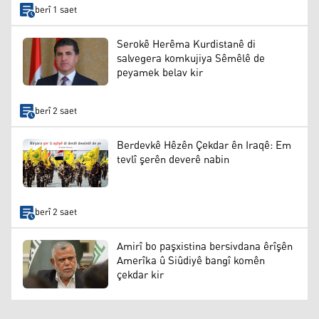
berî 1 saet
Serokê Herêma Kurdistanê di
salvegera komkujiya Sêmêlê de
peyamek belav kir
berî 2 saet
Berdevkê Hêzên Çekdar ên Iraqê: Em
tevlî şerên deverê nabin
berî 2 saet
Amirî bo paşxistina bersivdana êrîşên
Amerîka û Siûdiyê bangî komên
çekdar kir