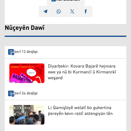
Nûçeyên Dawî
berî 12 deqîqe
Diyarbekir: Kovara Bajarê hejmara
xwe ya nû bi Kurmancî û Kirmanckî
weşand
berî 34 deqîqe
Li Qamişloyê welatî bo guhertina
pereyên kevn rastî astengiyan tên