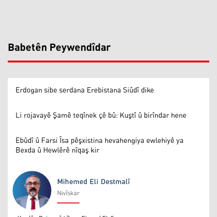
Babetên Peywendîdar
Erdogan sibe serdana Erebistana Siûdî dike
Li rojavayê Şamê teqînek çê bû: Kuştî û birîndar hene
Ebûdî û Farsi Îsa pêşxistina hevahengiya ewlehiyê ya
Bexda û Hewlêrê nîqaş kir
Mihemed Eli Destmalî
Nivîskar
Mihemed Eli Destmalî