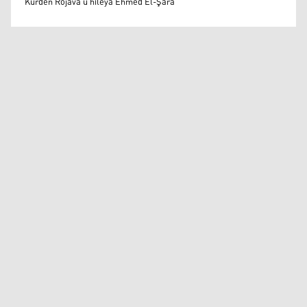
Kurdên Rojava û hîleya Ehmed El-Şara