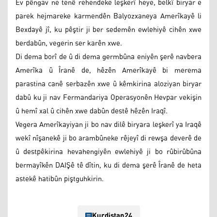
Ev pêngav ne tenê rehendeke leşkerî heye, belkî biryar e
parek hejmareke karmendên Balyozxaneya Amerîkayê li
Bexdayê jî, ku pêştir ji ber sedemên ewlehiyê cihên xwe
berdabûn, vegerin ser karên xwe.
Di dema borî de û di dema germbûna eniyên şerê navbera
Amerîka û Îranê de, hêzên Amerîkayê bi merema
parastina canê serbazên xwe û kêmkirina aloziyan biryar
dabû ku ji nav Fermandariya Operasyonên Hevpar vekişin
û hemî xal û cihên xwe dabûn destê hêzên Iraqî.
Vegera Amerîkayiyan ji bo nav dilê biryara leşkerî ya Iraqê
wekî nîşanekê ji bo arambûneke rêjeyî di rewşa deverê de
û destpêkirina hevahengiyên ewlehiyê ji bo rûbirûbûna
bermayîkên DAIŞê tê dîtin, ku di dema şerê Îranê de heta
astekê hatibûn piştguhkirin.
Kurdistan24