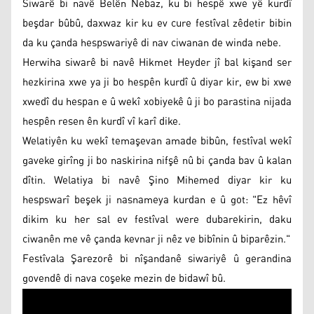
Siwarê bi navê Belên Nebaz, ku bi hespê xwe yê kurdî
beşdar bûbû, daxwaz kir ku ev cure festîval zêdetir bibin
da ku çanda hespswariyê di nav ciwanan de winda nebe.
Herwiha siwarê bi navê Hikmet Heyder jî bal kişand ser
hezkirina xwe ya ji bo hespên kurdî û diyar kir, ew bi xwe
xwedî du hespan e û wekî xobiyekê û ji bo parastina nijada
hespên resen ên kurdî vî karî dike.
Welatiyên ku wekî temaşevan amade bibûn, festîval wekî
gaveke girîng ji bo naskirina nifşê nû bi çanda bav û kalan
dîtin. Welatiya bi navê Şino Mihemed diyar kir ku
hespswarî beşek ji nasnameya kurdan e û got: "Ez hêvî
dikim ku her sal ev festîval were dubarekirin, daku
ciwanên me vê çanda kevnar ji nêz ve bibînin û biparêzin."
Festîvala Şarezorê bi nîşandanê siwariyê û gerandina
govendê di nava coşeke mezin de bidawî bû.