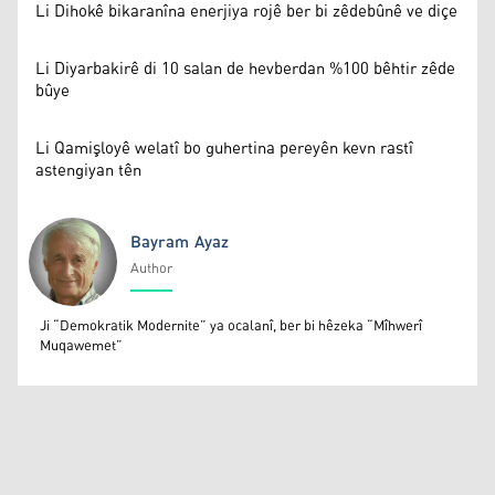
Li Dihokê bikaranîna enerjiya rojê ber bi zêdebûnê ve diçe
Li Diyarbakirê di 10 salan de hevberdan %100 bêhtir zêde
bûye
Li Qamişloyê welatî bo guhertina pereyên kevn rastî
astengiyan tên
Bayram Ayaz
Author
Bayram Ayaz
Ji “Demokratik Modernite” ya ocalanî, ber bi hêzeka “Mîhwerî
Muqawemet”