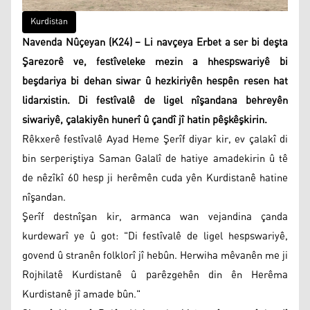
Kurdistan
Navenda Nûçeyan (K24) – Li navçeya Erbet a ser bi deşta
Şarezorê ve, festîveleke mezin a hhespswariyê bi
beşdariya bi dehan siwar û hezkiriyên hespên resen hat
lidarxistin. Di festîvalê de ligel nîşandana behreyên
siwariyê, çalakiyên hunerî û çandî jî hatin pêşkêşkirin.
Rêkxerê festîvalê Ayad Heme Şerîf diyar kir, ev çalakî di
bin serperiştiya Saman Galalî de hatiye amadekirin û tê
de nêzîkî 60 hesp ji herêmên cuda yên Kurdistanê hatine
nîşandan.
Şerîf destnîşan kir, armanca wan vejandina çanda
kurdewarî ye û got: "Di festîvalê de ligel hespswariyê,
govend û stranên folklorî jî hebûn. Herwiha mêvanên me ji
Rojhilatê Kurdistanê û parêzgehên din ên Herêma
Kurdistanê jî amade bûn."