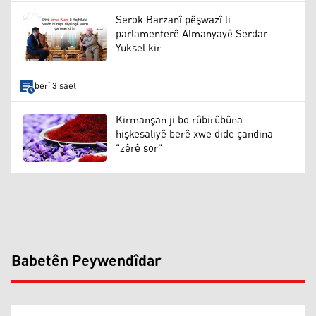
Serok Barzanî pêşwazî li
parlamenterê Almanyayê Serdar
Yuksel kir
berî 3 saet
Kirmanşan ji bo rûbirûbûna
hişkesaliyê berê xwe dide çandina
"zêrê sor"
Babetên Peywendîdar