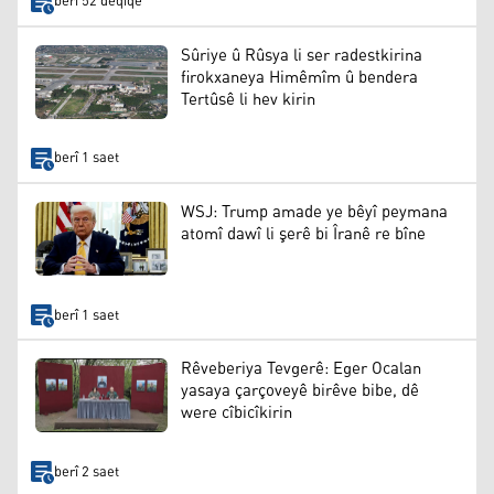
berî 52 deqîqe
Sûriye û Rûsya li ser radestkirina
firokxaneya Himêmîm û bendera
Tertûsê li hev kirin
berî 1 saet
WSJ: Trump amade ye bêyî peymana
atomî dawî li şerê bi Îranê re bîne
berî 1 saet
Rêveberiya Tevgerê: Eger Ocalan
yasaya çarçoveyê birêve bibe, dê
were cîbicîkirin
berî 2 saet