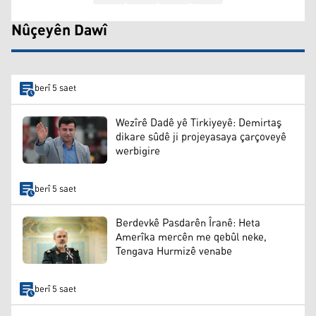
Nûçeyên Dawî
berî 5 saet
Wezîrê Dadê yê Tirkiyeyê: Demirtaş
dikare sûdê ji projeyasaya çarçoveyê
werbigire
berî 5 saet
Berdevkê Pasdarên Îranê: Heta
Amerîka mercên me qebûl neke,
Tengava Hurmizê venabe
berî 5 saet