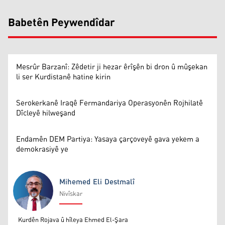
Babetên Peywendîdar
Mesrûr Barzanî: Zêdetir ji hezar êrîşên bi dron û mûşekan
li ser Kurdistanê hatine kirin
Serokerkanê Iraqê Fermandariya Operasyonên Rojhilatê
Dîcleyê hilweşand
Endamên DEM Partiya: Yasaya çarçoveyê gava yekem a
demokrasiyê ye
Mihemed Eli Destmalî
Nivîskar
Mihemed Eli Destmalî
Kurdên Rojava û hîleya Ehmed El-Şara