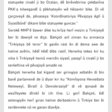
statuyeke civakî ji bo Ocalan, dê birêvebirina çekdanîna
PKK’a hilweşandî û pêkhateyên wê hêsantir bike. Di vê
çarçoveyê de, pênaseya 'Koordînatoriya Pêvajoya Aştî û
Siyasîbûnê' dikare bibe statuyeke guncav."
Serokê MHP’ê bawer dike ku krîza herî mezin a Tirkiyeyê
ber bi dawiyê ve diçe. Bahçeli anî ziman ku armanca
"Tirkiyeya bê teror" bi gavên rast ên di dema xwe de
hatine avêtin, hêdî hêdî dibe rastî. Herwiha tekez kir ku
niha li Tirkiyeyê hemû mercên siyasî, yasayî û civakî ji bo
serkeftina vê pêvajoyê amade ne.
Bahçeli herwiha bal kişand ser giringiya xebatên di bin
banê parlamenê de û diyar kir ku "Komîsyona Hevxebata
Neteweyî, Biratî û Demokrasiyê" di vê qonaxê de
wezîfeyeke dîrokî bi cih tîne. Li gorî Bahçeli, êdî
astengiyên herî giran hatine derbaskirin û Tirkiye ber bi
serdemeke nû ve gavan diavêje.