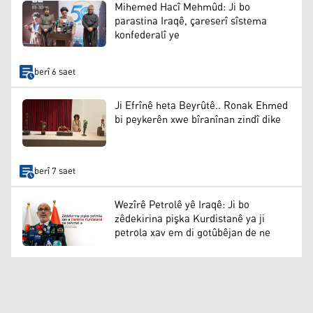
Mihemed Hacî Mehmûd: Ji bo
parastina Iraqê, çareserî sîstema
konfederalî ye
berî 6 saet
Ji Efrînê heta Beyrûtê.. Ronak Ehmed
bi peykerên xwe bîranînan zindî dike
berî 7 saet
Wezîrê Petrolê yê Iraqê: Ji bo
zêdekirina pişka Kurdistanê ya ji
petrola xav em di gotûbêjan de ne