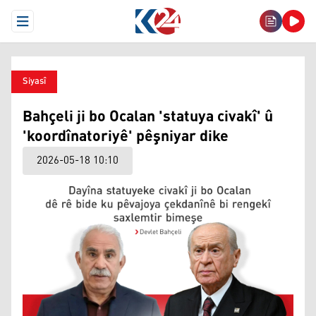
Open Menu
Siyasî
Bahçeli ji bo Ocalan 'statuya civakî' û
'koordînatoriyê' pêşniyar dike
2026-05-18 10:10