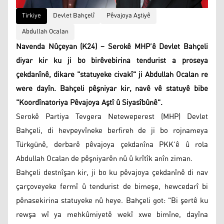
Tirkiye
Devlet Bahçelî
Pêvajoya Aştiyê
Abdullah Ocalan
Navenda Nûçeyan (K24) – Serokê MHP’ê Devlet Bahçeli
diyar kir ku ji bo birêvebirina tendurist a proseya
çekdanînê, dikare "statuyeke civakî" ji Abdullah Ocalan re
were dayîn. Bahçeli pêşniyar kir, navê vê statuyê bibe
"Koordînatoriya Pêvajoya Aştî û Siyasîbûnê".
Serokê Partiya Tevgera Neteweperest (MHP) Devlet
Bahçeli, di hevpeyvîneke berfireh de ji bo rojnameya
Türkgünê, derbarê pêvajoya çekdanîna PKK’ê û rola
Abdullah Ocalan de pêşniyarên nû û krîtîk anîn ziman.
Bahçeli destnîşan kir, ji bo ku pêvajoya çekdanînê di nav
çarçoveyeke fermî û tendurist de bimeşe, hewcedarî bi
pênasekirina statuyeke nû heye. Bahçeli got: "Bi şertê ku
rewşa wî ya mehkûmiyetê wekî xwe bimîne, dayîna