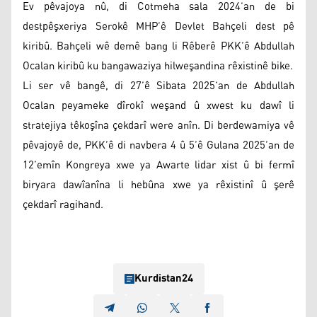
Ev pêvajoya nû, di Cotmeha sala 2024’an de bi
destpêşxeriya Serokê MHP’ê Devlet Bahçeli dest pê
kiribû. Bahçeli wê demê bang li Rêberê PKK’ê Abdullah
Ocalan kiribû ku bangawaziya hilweşandina rêxistinê bike.
Li ser vê bangê, di 27’ê Sibata 2025’an de Abdullah
Ocalan peyameke dîrokî weşand û xwest ku dawî li
stratejiya têkoşîna çekdarî were anîn. Di berdewamiya vê
pêvajoyê de, PKK’ê di navbera 4 û 5’ê Gulana 2025’an de
12’emîn Kongreya xwe ya Awarte lidar xist û bi fermî
biryara dawîanîna li hebûna xwe ya rêxistinî û şerê
çekdarî ragihand.
Kurdistan24