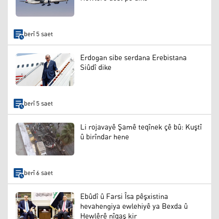
berî 5 saet
Erdogan sibe serdana Erebistana
Siûdî dike
berî 5 saet
Li rojavayê Şamê teqînek çê bû: Kuştî
û birîndar hene
berî 6 saet
Ebûdî û Farsi Îsa pêşxistina
hevahengiya ewlehiyê ya Bexda û
Hewlêrê nîqaş kir