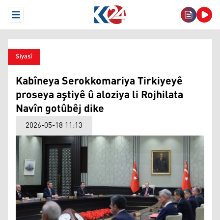
Open Menu
Siyasî
Kabîneya Serokkomariya Tirkiyeyê
proseya aştiyê û aloziya li Rojhilata
Navîn gotûbêj dike
2026-05-18 11:13