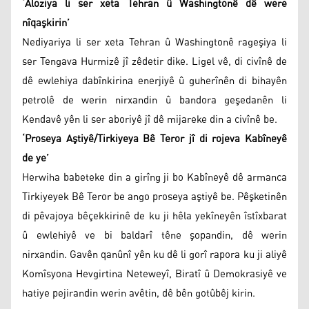
‘Aloziya li ser xeta Tehran û Washingtonê dê were
nîqaşkirin’
Nediyariya li ser xeta Tehran û Washingtonê rageşiya li
ser Tengava Hurmizê jî zêdetir dike. Ligel vê, di civînê de
dê ewlehiya dabînkirina enerjiyê û guherînên di bihayên
petrolê de werin nirxandin û bandora geşedanên li
Kendavê yên li ser aboriyê jî dê mijareke din a civînê be.
‘Proseya Aştiyê/Tirkiyeya Bê Teror jî di rojeva Kabîneyê
de ye’
Herwiha babeteke din a girîng ji bo Kabîneyê dê armanca
Tirkiyeyek Bê Teror be ango proseya aştiyê be. Pêşketinên
di pêvajoya bêçekkirinê de ku ji hêla yekîneyên îstîxbarat
û ewlehiyê ve bi baldarî têne şopandin, dê werin
nirxandin. Gavên qanûnî yên ku dê li gorî rapora ku ji aliyê
Komîsyona Hevgirtina Neteweyî, Biratî û Demokrasiyê ve
hatiye pejirandin werin avêtin, dê bên gotûbêj kirin.