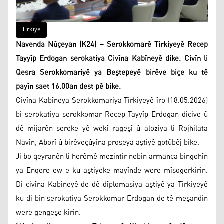
Tirkiye
Navenda Nûçeyan (K24) – Serokkomarê Tirkiyeyê Recep
Tayyîp Erdogan serokatiya Civîna Kabîneyê dike. Civîn li
Qesra Serokkomariyê ya Beştepeyê birêve biçe ku tê
payîn saet 16.00an dest pê bike.
Civîna Kabîneya Serokkomariya Tirkiyeyê îro (18.05.2026)
bi serokatiya serokkomar Recep Tayyîp Erdogan dicive û
dê mijarên sereke yê wekî rageşî û aloziya li Rojhilata
Navîn, Aborî û birêveçûyîna proseya aştiyê gotûbêj bike.
Ji bo qeyranên li herêmê mezintir nebin armanca bingehîn
ya Enqere ew e ku aştiyeke mayînde were mîsogerkirin.
Di civîna Kabineyê de dê dîplomasiya aştiyê ya Tirkiyeyê
ku di bin serokatiya Serokkomar Erdogan de tê meşandin
were gengeşe kirin.