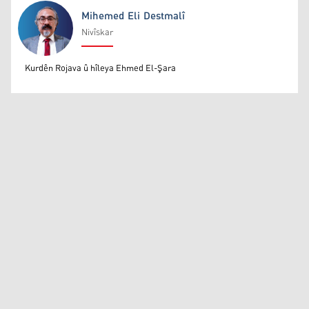
Mihemed Eli Destmalî
Nivîskar
Mihemed Eli Destmalî
Kurdên Rojava û hîleya Ehmed El-Şara