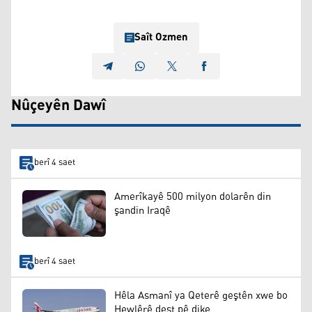
Saît Ozmen
Nûçeyên Dawî
berî 4 saet
Amerîkayê 500 milyon dolarên din
şandin Iraqê
berî 4 saet
Hêla Asmanî ya Qeterê geştên xwe bo
Hewlêrê dest pê dike