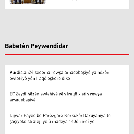
Babetên Peywendîdar
Kurdistan24 sedema rewşa amadebaşiyê ya hêzên
ewlehiyê yên Iraqê eşkere dike
Elî Zeydî hêzên ewlehiyê yên Iraqê xistin rewşa
amadebaşiyê
Dijwar Fayeq bo Parêzgarê Kerkûkê: Daxuyaniya te
şaşiyeke stratejî ye û madeya 140ê zindî ye