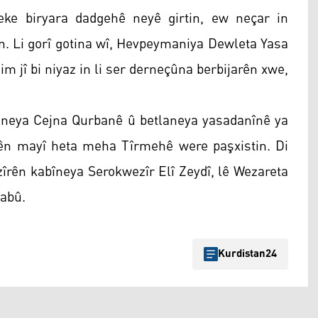
ke biryara dadgehê neyê girtin, ew neçar in
kin. Li gorî gotina wî, Hevpeymaniya Dewleta Yasa
m jî bi niyaz in li ser derneçûna berbijarên xwe,
tlaneya Cejna Qurbanê û betlaneya yasadanînê ya
ên mayî heta meha Tîrmehê were paşxistin. Di
rên kabîneya Serokwezîr Elî Zeydî, lê Wezareta
mabû.
Kurdistan24