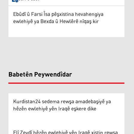
Ebûdî û Farsi Îsa pêşxistina hevahengiya
ewlehiyê ya Bexda û Hewlêrê nîqaş kir
Babetên Peywendîdar
Kurdistan24 sedema rewşa amadebaşiyê ya
hêzên ewlehiyê yên Iraqê eşkere dike
Elî Zeydî hêzên ewlehiyê yên Iraqê xistin rewşa