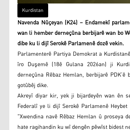
Kurdistan
Navenda Nûçeyan (K24) – Endamekî parlamena
wan li hember derneçûna berbijarê wan bo We
dibe ku li dijî Serokê Parlamenê dozê vekin.
Parlamenterê Partiya Demokrat a Kurdistanê
îro Duşemê (18ê Gulana 2026an) ji Kurdi
derneçûna Rêbaz Hemlan, berbijarê PDK’ê bo 
gotûbêj dike.
Akreyî diyar kir, yek ji bijardeyên wan ên s
Federalî ye li dijî Serokê Parlamenê Heybet
"Xwendina navê Rêbaz Hemlan û proseya den
hate ragihandin ku wî dengên pêwîst bidest ne