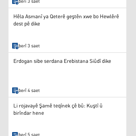
berî 3 saet
Hêla Asmanî ya Qeterê geştên xwe bo Hewlêrê
dest pê dike
berî 3 saet
Erdogan sibe serdana Erebistana Siûdî dike
berî 4 saet
Li rojavayê Şamê teqînek çê bû: Kuştî û
birîndar hene
berî 5 saet