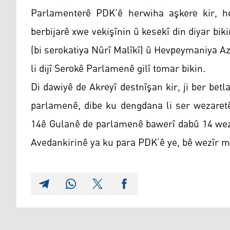
Parlamenterê PDK’ê herwiha aşkere kir, he
berbijarê xwe vekişînin û kesekî din diyar bi
(bi serokatiya Nûrî Malîkî) û Hevpeymaniya Azi
li dijî Serokê Parlamenê gilî tomar bikin.
Di dawiyê de Akreyî destnîşan kir, ji ber be
parlamenê, dibe ku dengdana li ser wezaret
14ê Gulanê de parlamenê bawerî dabû 14 wezî
Avedankirinê ya ku para PDK’ê ye, bê wezîr 