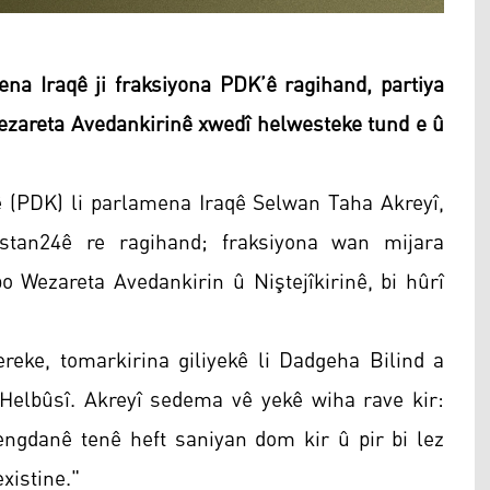
 Iraqê ji fraksiyona PDK’ê ragihand, partiya
zareta Avedankirinê xwedî helwesteke tund e û
 (PDK) li parlamena Iraqê Selwan Taha Akreyî,
stan24ê re ragihand; fraksiyona wan mijara
Wezareta Avedankirin û Niştejîkirinê, bi hûrî
ereke, tomarkirina giliyekê li Dadgeha Bilind a
 Helbûsî. Akreyî sedema vê yekê wiha rave kir:
gdanê tenê heft saniyan dom kir û pir bi lez
xistine."