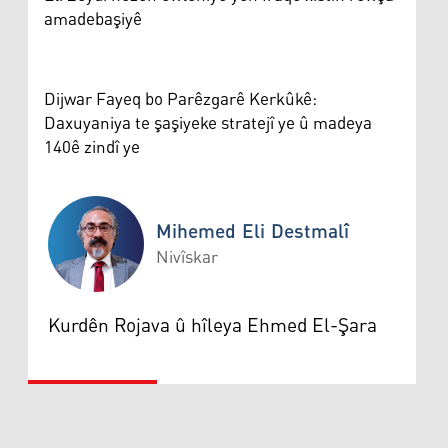
amadebaşiyê
Dijwar Fayeq bo Parêzgarê Kerkûkê:
Daxuyaniya te şaşiyeke stratejî ye û madeya
140ê zindî ye
Mihemed Eli Destmalî
Nivîskar
Mihemed Eli Destmalî
Kurdên Rojava û hîleya Ehmed El-Şara