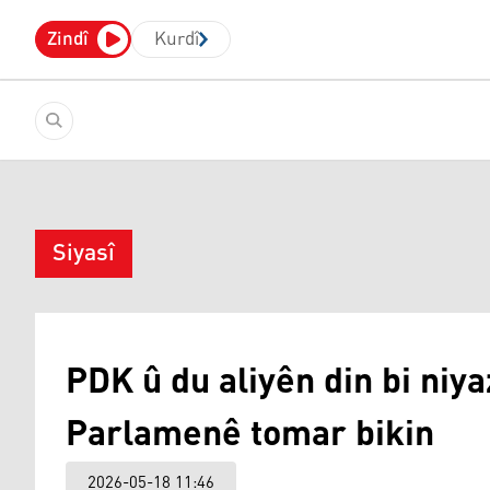
Zindî
Kurdî
Siyasî
PDK û du aliyên din bi niyaz 
Parlamenê tomar bikin
2026-05-18 11:46