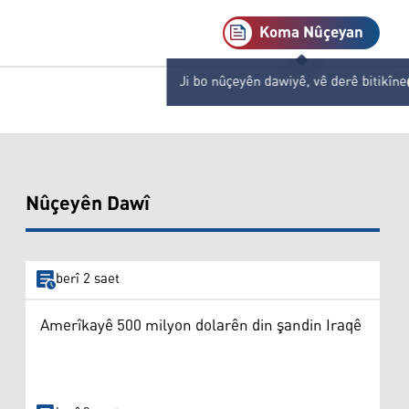
Koma Nûçeyan
Ji bo nûçeyên dawiyê, vê derê bitikîne
Nûçeyên Dawî
berî 2 saet
Amerîkayê 500 milyon dolarên din şandin Iraqê