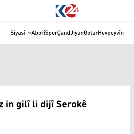
Siyasî
Aborî
Spor
Çand
Jiyan
Gotar
Hevpeyvîn
in gilî li dijî Serokê