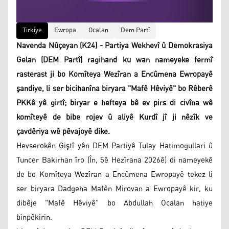
Tirkiye
Ewropa
Ocalan
Dem Partî
Navenda Nûçeyan (K24) - Partiya Wekhevî û Demokrasiya
Gelan (DEM Partî) ragihand ku wan nameyeke fermî
rasterast ji bo Komîteya Wezîran a Encûmena Ewropayê
şandiye, li ser bicihanîna biryara "Mafê Hêviyê" bo Rêberê
PKKê yê girtî; biryar e hefteya bê ev pirs di civîna wê
komîteyê de bibe rojev û aliyê Kurdî jî ji nêzîk ve
çavdêriya wê pêvajoyê dike.
Hevserokên Giştî yên DEM Partiyê Tulay Hatimogullari û
Tuncer Bakirhan îro (În, 5ê Hezîrana 2026ê) di nameyekê
de bo Komîteya Wezîran a Encûmena Ewropayê tekez li
ser biryara Dadgeha Mafên Mirovan a Ewropayê kir, ku
dibêje "Mafê Hêviyê" bo Abdullah Ocalan hatiye
binpêkirin.