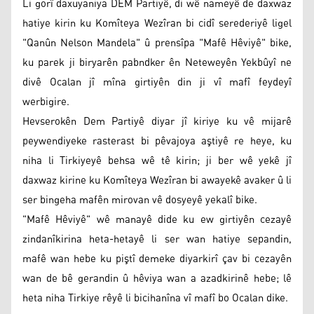
Li gorî daxuyaniya DEM Partiyê, di wê nameyê de daxwaz
hatiye kirin ku Komîteya Wezîran bi cidî serederiyê ligel
"Qanûn Nelson Mandela" û prensîpa "Mafê Hêviyê" bike,
ku parek ji biryarên pabndker ên Neteweyên Yekbûyî ne
divê Ocalan jî mîna girtiyên din ji vî mafî feydeyî
werbigire.
Hevserokên Dem Partiyê diyar jî kiriye ku vê mijarê
peywendiyeke rasterast bi pêvajoya aştiyê re heye, ku
niha li Tirkiyeyê behsa wê tê kirin; ji ber wê yekê jî
daxwaz kirine ku Komîteya Wezîran bi awayekê avaker û li
ser bingeha mafên mirovan vê dosyeyê yekalî bike.
"Mafê Hêviyê" wê manayê dide ku ew girtiyên cezayê
zindanîkirina heta-hetayê li ser wan hatiye sepandin,
mafê wan hebe ku piştî demeke diyarkirî çav bi cezayên
wan de bê gerandin û hêviya wan a azadkirinê hebe; lê
heta niha Tirkiye rêyê li bicihanîna vî mafî bo Ocalan dike.