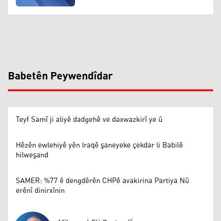
Babetên Peywendîdar
Teyf Samî ji aliyê dadgehê ve daxwazkirî ye û
Hêzên ewlehiyê yên Iraqê şaneyeke çekdar li Babilê
hilweşand
SAMER: %77 ê dengdêrên CHPê avakirina Partiya Nû
erênî dinirxînin