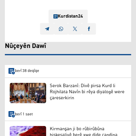
Kurdistan24
Nûçeyên Dawî
berî 38 deqîqe
Serok Barzanî: Divê pirsa Kurd li
Rojhilata Navîn bi rêya diyalogê were
çareserkirin
berî 1 saet
Kirmanşan ji bo rûbirûbûna
hişkesaliyê berê xwe dide çandina