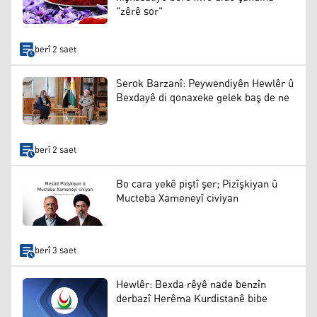
"zêrê sor"
berî 2 saet
Serok Barzanî: Peywendiyên Hewlêr û
Bexdayê di qonaxeke gelek baş de ne
berî 2 saet
Bo cara yekê piştî şer; Pizîşkiyan û
Mucteba Xameneyî civiyan
berî 3 saet
Hewlêr: Bexda rêyê nade benzîn
derbazî Herêma Kurdistanê bibe