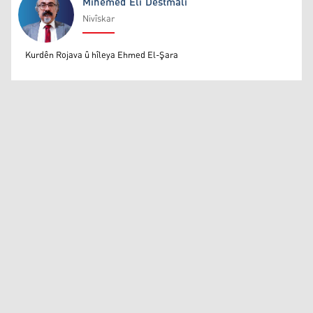
Mihemed Eli Destmalî
Nivîskar
Mihemed Eli Destmalî
Kurdên Rojava û hîleya Ehmed El-Şara