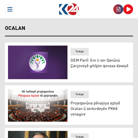
Open Menu
OCALAN
Tirkiye
DEM Partî: Em li ser Qanûna
Çarçoveyê gihîştin qonaxa dawiyê
DEM Partî: Em li ser Qanûna Çarçoveyê gihîştin qonaxa 
Tirkiye
Projeqanûna pêvajoya aştiyê
Ocalan û serkirdeyên PKKê
venagire
Numan Kurtulmuş
Tirkiye