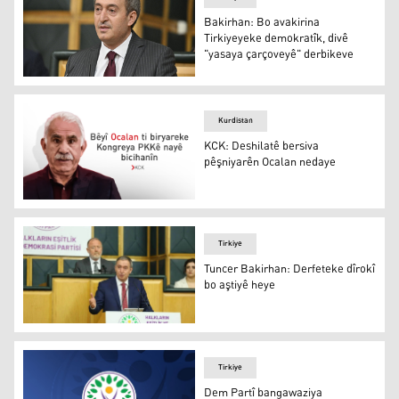
Bakirhan: Bo avakirina
Tirkiyeyeke demokratîk, divê
"yasaya çarçoveyê" derbikeve
Tuncer Bakirhan
Kurdistan
KCK: Deshilatê bersiva
pêşniyarên Ocalan nedaye
KCK: Deshilatê bersiva pêşniyarên Ocalan nedaye
Tirkiye
Tuncer Bakirhan: Derfeteke dîrokî
bo aştiyê heye
Tuncer Bakirhan
Tirkiye
Dem Partî bangawaziya