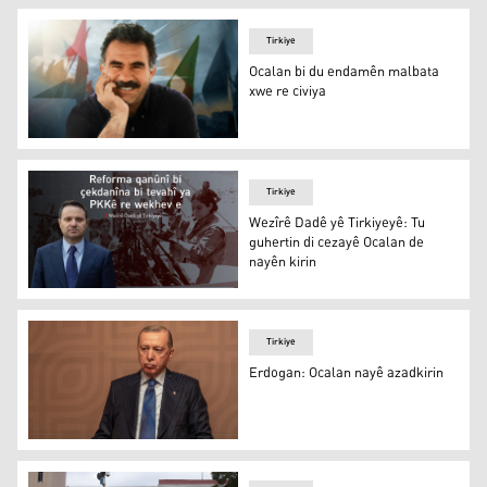
Tirkiye
Ocalan bi du endamên malbata
xwe re civiya
Ocalan
Tirkiye
Wezîrê Dadê yê Tirkiyeyê: Tu
guhertin di cezayê Ocalan de
nayên kirin
Wezîrê Dadê yê Tirkiyeyê: Tu guhertin di cezayê Ocalan d
Tirkiye
Erdogan: Ocalan nayê azadkirin
Erdogan