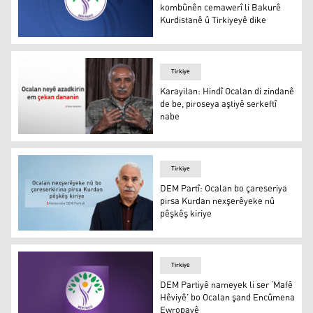
kombûnên cemawerî li Bakurê
Kurdistanê û Tirkiyeyê dike
Dem Partî bangawaziya kombûnên cemawerî li Bakurê Ku
Tirkiye
Karayilan: Hindî Ocalan di zindanê
de be, piroseya aştiyê serkeftî
nabe
Karayilan: Hindî Ocalan di zindanê de be, piroseya aştiyê
Tirkiye
DEM Partî: Ocalan bo çareseriya
pirsa Kurdan nexşerêyeke nû
pêşkêş kiriye
Tulay Hatimogullari
Tirkiye
DEM Partiyê nameyek li ser ‘Mafê
Hêviyê’ bo Ocalan şand Encûmena
Ewropayê