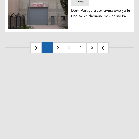
Tirkiye
Dem Partiyê li ser civîna xwe ya bi
Ocalan re daxuyaniyek belav kir
Dem Partiyê li ser civîna xwe ya bi Ocalan re daxuyaniyek
1
2
3
4
5