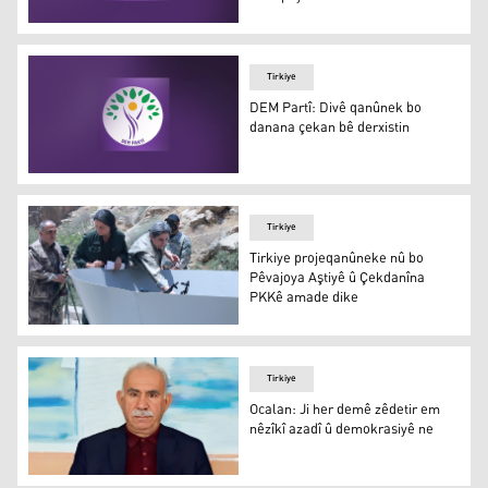
DEM Partiyê nameyek li ser ‘Mafê Hêviyê’ bo Ocalan ş
Tirkiye
DEM Partî: Divê qanûnek bo
danana çekan bê derxistin
DEM Partî: Divê qanûnek bo danana çekan bê derxistin
Tirkiye
Tirkiye projeqanûneke nû bo
Pêvajoya Aştiyê û Çekdanîna
PKKê amade dike
Tirkiye projeqanûneke nû bo Pêvajoya Aştiyê û Çekdanî
Tirkiye
Ocalan: Ji her demê zêdetir em
nêzîkî azadî û demokrasiyê ne
Abdullah Ocalan