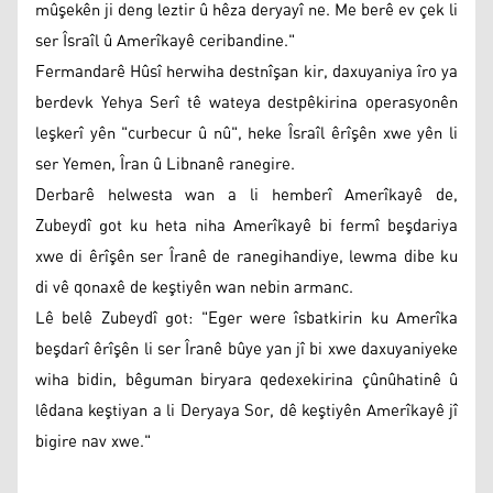
mûşekên ji deng leztir û hêza deryayî ne. Me berê ev çek li
ser Îsraîl û Amerîkayê ceribandine."
Fermandarê Hûsî herwiha destnîşan kir, daxuyaniya îro ya
berdevk Yehya Serî tê wateya destpêkirina operasyonên
leşkerî yên "curbecur û nû", heke Îsraîl êrîşên xwe yên li
ser Yemen, Îran û Libnanê ranegire.
Derbarê helwesta wan a li hemberî Amerîkayê de,
Zubeydî got ku heta niha Amerîkayê bi fermî beşdariya
xwe di êrîşên ser Îranê de ranegihandiye, lewma dibe ku
di vê qonaxê de keştiyên wan nebin armanc.
Lê belê Zubeydî got: "Eger were îsbatkirin ku Amerîka
beşdarî êrîşên li ser Îranê bûye yan jî bi xwe daxuyaniyeke
wiha bidin, bêguman biryara qedexekirina çûnûhatinê û
lêdana keştiyan a li Deryaya Sor, dê keştiyên Amerîkayê jî
bigire nav xwe."