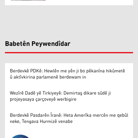
Babetên Peywendîdar
Berdevkê PDKê: Hewlên me yên ji bo pêkanîna hikûmetê
û aktîvkirina parlamenê berdewam in
Wezîrê Dadê yê Tirkiyeyê: Demirtaş dikare sûdê ji
projeyasaya çarçoveyê werbigire
Berdevkê Pasdarên Îranê: Heta Amerîka mercên me qebûl
neke, Tengava Hurmizê venabe