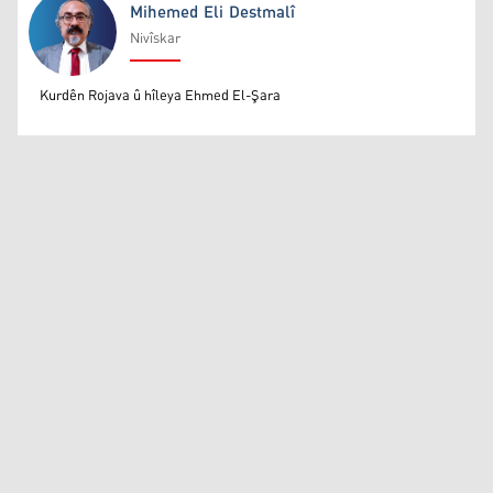
Mihemed Eli Destmalî
Nivîskar
Mihemed Eli Destmalî
Kurdên Rojava û hîleya Ehmed El-Şara