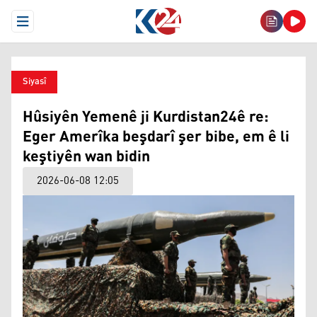
Open Menu
Siyasî
Hûsiyên Yemenê ji Kurdistan24ê re:
Eger Amerîka beşdarî şer bibe, em ê li
keştiyên wan bidin
2026-06-08 12:05