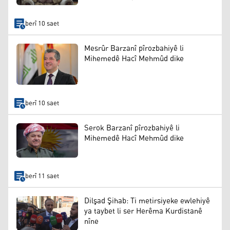
berî 10 saet
Mesrûr Barzanî pîrozbahiyê li
Mihemedê Hacî Mehmûd dike
berî 10 saet
Serok Barzanî pîrozbahiyê li
Mihemedê Hacî Mehmûd dike
berî 11 saet
Dilşad Şihab: Ti metirsiyeke ewlehiyê
ya taybet li ser Herêma Kurdistanê
nîne