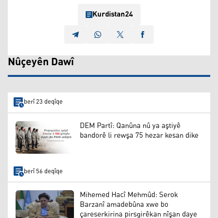
Kurdistan24
Nûçeyên Dawî
berî 23 deqîqe
DEM Partî: Qanûna nû ya aştiyê
bandorê li rewşa 75 hezar kesan dike
berî 56 deqîqe
Mihemed Hacî Mehmûd: Serok
Barzanî amadebûna xwe bo
çareserkirina pirsgirêkan nîşan daye