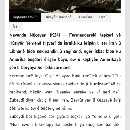
Rojhilata Navîn
Hûsiyên Yemenê
Amerîka
Îsraîl
Îran
Navenda Nûçeyan (K24) – Fermandarekî leşkerî yê
Hûsiyên Yemenê hişyarî da Îsraîlê ku êrîşên li ser Îran û
Libnanê bide sekinandin û ragihand; eger îsbat bibe ku
Amerîka beşdarî êrîşan bûye, ew ê keştiyên Amerîkayê
yên li Deryaya Sor bikin armanc.
Fermandarê leşkerî yê Hûsiyan Ebdulxenî Elî Zubeydî îro
8ê Hezîranê di daxuyaniyeke taybet de ji Kurdistan24ê re
ragihand, hêzên wan "beşeke sereke ya vî şerî ne".
Zubeydî diyar kir, çi li ser Îran, Beyrût yan jî Xezzeyê êrîş
pêk werin, ew ê bêdeng nemînin.
Zubeydî bal kişand ser şiyana leşkerî ya Yemenê û got:
"Hûsî xwedî teknolojiyeke pêşkeftî ya mûşekên balîstîk,