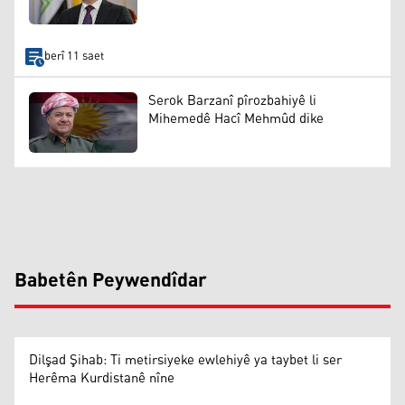
berî 11 saet
Serok Barzanî pîrozbahiyê li
Mihemedê Hacî Mehmûd dike
Babetên Peywendîdar
Dilşad Şihab: Ti metirsiyeke ewlehiyê ya taybet li ser
Herêma Kurdistanê nîne