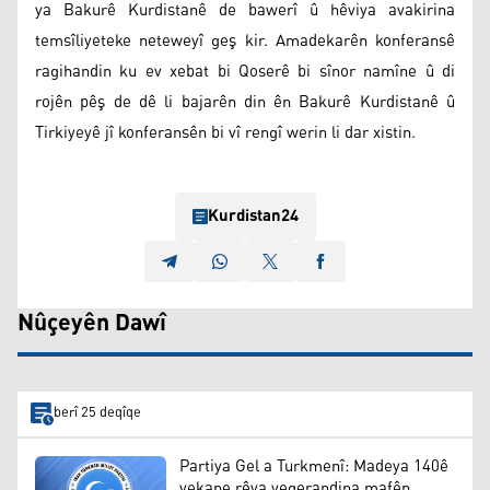
ya Bakurê Kurdistanê de bawerî û hêviya avakirina
temsîliyeteke neteweyî geş kir. Amadekarên konferansê
ragihandin ku ev xebat bi Qoserê bi sînor namîne û di
rojên pêş de dê li bajarên din ên Bakurê Kurdistanê û
Tirkiyeyê jî konferansên bi vî rengî werin li dar xistin.
Kurdistan24
Nûçeyên Dawî
berî 25 deqîqe
Partiya Gel a Turkmenî: Madeya 140ê
yekane rêya vegerandina mafên