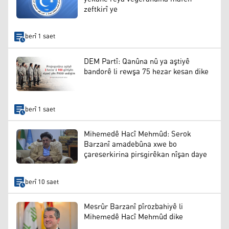
zeftkirî ye
berî 1 saet
DEM Partî: Qanûna nû ya aştiyê
bandorê li rewşa 75 hezar kesan dike
berî 1 saet
Mihemedê Hacî Mehmûd: Serok
Barzanî amadebûna xwe bo
çareserkirina pirsgirêkan nîşan daye
berî 10 saet
Mesrûr Barzanî pîrozbahiyê li
Mihemedê Hacî Mehmûd dike