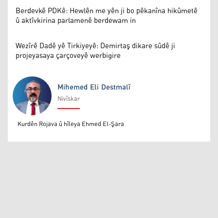
Berdevkê PDKê: Hewlên me yên ji bo pêkanîna hikûmetê
û aktîvkirina parlamenê berdewam in
Wezîrê Dadê yê Tirkiyeyê: Demirtaş dikare sûdê ji
projeyasaya çarçoveyê werbigire
Mihemed Eli Destmalî
Nivîskar
Mihemed Eli Destmalî
Kurdên Rojava û hîleya Ehmed El-Şara