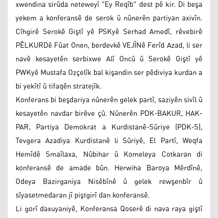
xwendina sirûda neteweyî "Ey Reqîb" dest pê kir. Di beşa
yekem a konferansê de serok û nûnerên partiyan axivîn.
Cîhgirê Serokê Giştî yê PSKyê Serhad Amedî, rêvebirê
PÊLKURDê Fûat Onen, berdevkê VEJÎNê Ferîd Azad, li ser
navê kesayetên serbixwe Alî Oncû û Serokê Giştî yê
PWKyê Mustafa Ozçelîk bal kişandin ser pêdiviya kurdan a
bi yekîtî û tifaqên stratejîk.
Konferans bi beşdariya nûnerên gelek partî, saziyên sivîl û
kesayetên navdar birêve çû. Nûnerên PDK-BAKUR, HAK-
PAR, Partiya Demokrat a Kurdistanê-Sûriye (PDK-S),
Tevgera Azadiya Kurdistanê li Sûriyê, El Partî, Weqfa
Hemîdê Smaîlaxa, Nûbihar û Komeleya Cotkaran di
konferansê de amade bûn. Herwiha Baroya Mêrdînê,
Odeya Bazirganiya Nisêbînê û gelek rewşenbîr û
sîyasetmedaran jî piştgirî dan konferansê.
Li gorî daxuyaniyê, Konferansa Qoserê di nava raya giştî