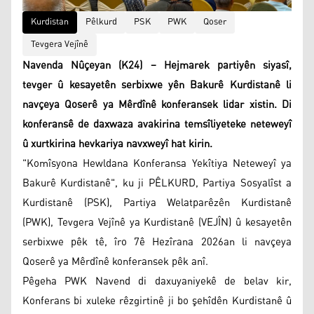
Kurdistan
Pêlkurd
PSK
PWK
Qoser
Tevgera Vejînê
Navenda Nûçeyan (K24) – Hejmarek partiyên siyasî,
tevger û kesayetên serbixwe yên Bakurê Kurdistanê li
navçeya Qoserê ya Mêrdînê konferansek lidar xistin. Di
konferansê de daxwaza avakirina temsîliyeteke neteweyî
û xurtkirina hevkariya navxweyî hat kirin.
"Komîsyona Hewldana Konferansa Yekîtiya Neteweyî ya
Bakurê Kurdistanê", ku ji PÊLKURD, Partiya Sosyalîst a
Kurdistanê (PSK), Partiya Welatparêzên Kurdistanê
(PWK), Tevgera Vejînê ya Kurdistanê (VEJÎN) û kesayetên
serbixwe pêk tê, îro 7ê Hezîrana 2026an li navçeya
Qoserê ya Mêrdînê konferansek pêk anî.
Pêgeha PWK Navend di daxuyaniyekê de belav kir,
Konferans bi xuleke rêzgirtinê ji bo şehîdên Kurdistanê û