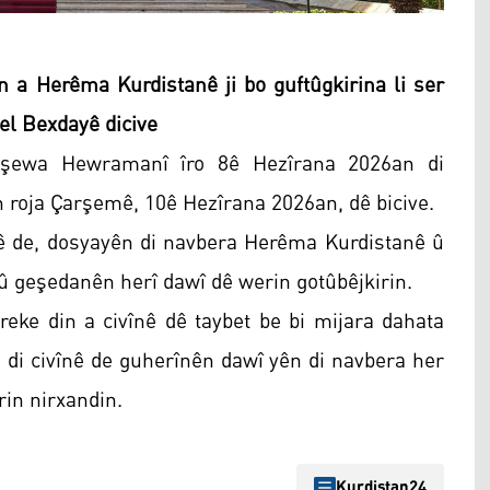
 Herêma Kurdistanê ji bo guftûgkirina li ser
gel Bexdayê dicive
şewa Hewramanî îro 8ê Hezîrana 2026an di
roja Çarşemê, 10ê Hezîrana 2026an, dê bicive.
ê de, dosyayên di navbera Herêma Kurdistanê û
 û geşedanên herî dawî dê werin gotûbêjkirin.
eke din a civînê dê taybet be bi mijara dahata
 di civînê de guherînên dawî yên di navbera her
in nirxandin.
Kurdistan24