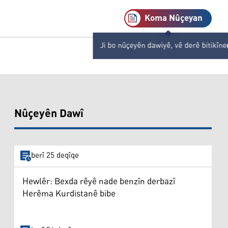
Koma Nûçeyan
Ji bo nûçeyên dawiyê, vê derê bitikîne
Nûçeyên Dawî
berî 25 deqîqe
Hewlêr: Bexda rêyê nade benzîn derbazî
Herêma Kurdistanê bibe