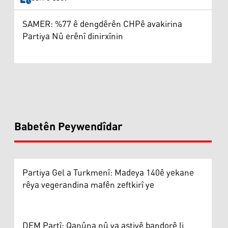
SAMER: %77 ê dengdêrên CHPê avakirina
Partiya Nû erênî dinirxînin
Babetên Peywendîdar
Partiya Gel a Turkmenî: Madeya 140ê yekane
rêya vegerandina mafên zeftkirî ye
DEM Partî: Qanûna nû ya aştiyê bandorê li