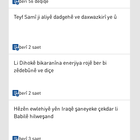
berî 56 deqîqe
Teyf Samî ji aliyê dadgehê ve daxwazkirî ye û
berî 2 saet
Li Dihokê bikaranîna enerjiya rojê ber bi
zêdebûnê ve diçe
berî 2 saet
Hêzên ewlehiyê yên Iraqê şaneyeke çekdar li
Babilê hilweşand
berî 3 saet