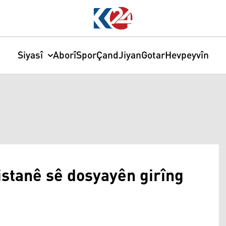
Siyasî
Aborî
Spor
Çand
Jiyan
Gotar
Hevpeyvîn
stanê sê dosyayên girîng