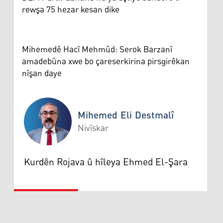
rewşa 75 hezar kesan dike
Mihemedê Hacî Mehmûd: Serok Barzanî
amadebûna xwe bo çareserkirina pirsgirêkan
nîşan daye
Mihemed Eli Destmalî
Nivîskar
Mihemed Eli Destmalî
Kurdên Rojava û hîleya Ehmed El-Şara