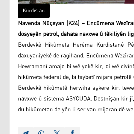
Kurdistan
Navenda Nûçeyan (K24) – Encûmena Wezîran a
dosyeyên petrol, dahata navxwe û têkiliyên li
Berdevkê Hikûmeta Herêma Kurdistanê Pê
daxuyaniyekê de ragihand, Encûmena Wezîran 
Hewramanî amaje bi wê yekê kir, di wê civîn
hikûmeta federal de, bi taybetî mijara petrolê
Berdevkê hikûmetê herwiha aşkere kir, tewer
navxwe û sîstema ASYCUDA. Destnîşan kir jî,
du hikûmetan de yên li ser van mijaran dê wer