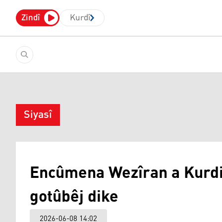
Zindî
Kurdî
Siyasî
Encûmena Wezîran a Kurdi
gotûbêj dike
2026-06-08 14:02