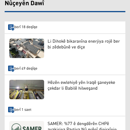
Nûçeyên Dawî
berî 18 deqîqe
Li Dihokê bikaranîna enerjiya rojê ber
bi zêdebûnê ve diçe
berî 49 deqîqe
Hêzên ewlehiyê yên Iraqê şaneyeke
çekdar li Babilê hilweşand
berî 1 saet
SAMER: %77 ê dengdêrên CHPê
avakirina Partiya Nû erênî dinirxînin