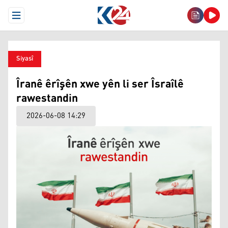
Open Menu
Siyasî
Îranê êrîşên xwe yên li ser Îsraîlê
rawestandin
2026-06-08 14:29