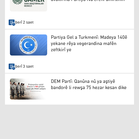
berî 2 saet
Partiya Gel a Turkmenî: Madeya 140ê
yekane rêya vegerandina mafên
zeftkirî ye
berî 3 saet
DEM Partî: Qanûna nû ya aştiyê
bandorê li rewşa 75 hezar kesan dike