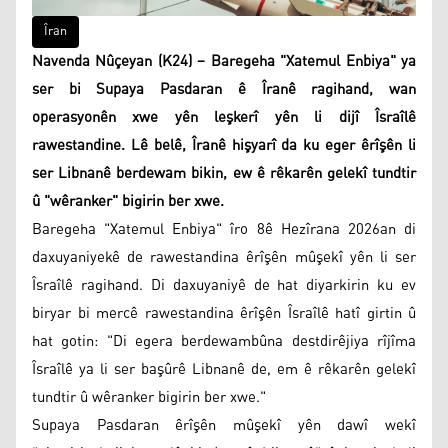
Îran
Navenda Nûçeyan (K24) – Baregeha "Xatemul Enbiya" ya
ser bi Supaya Pasdaran ê Îranê ragihand, wan
operasyonên xwe yên leşkerî yên li dijî Îsraîlê
rawestandine. Lê belê, Îranê hişyarî da ku eger êrîşên li
ser Libnanê berdewam bikin, ew ê rêkarên gelekî tundtir
û "wêranker" bigirin ber xwe.
Baregeha "Xatemul Enbiya" îro 8ê Hezîrana 2026an di
daxuyaniyekê de rawestandina êrîşên mûşekî yên li ser
Îsraîlê ragihand. Di daxuyaniyê de hat diyarkirin ku ev
biryar bi mercê rawestandina êrîşên Îsraîlê hatî girtin û
hat gotin: "Di egera berdewambûna destdirêjiya rîjîma
Îsraîlê ya li ser başûrê Libnanê de, em ê rêkarên gelekî
tundtir û wêranker bigirin ber xwe."
Supaya Pasdaran êrîşên mûşekî yên dawî wekî