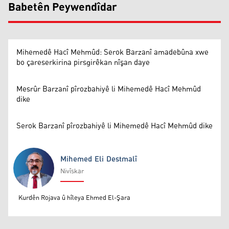
Babetên Peywendîdar
Mihemedê Hacî Mehmûd: Serok Barzanî amadebûna xwe
bo çareserkirina pirsgirêkan nîşan daye
Mesrûr Barzanî pîrozbahiyê li Mihemedê Hacî Mehmûd
dike
Serok Barzanî pîrozbahiyê li Mihemedê Hacî Mehmûd dike
Mihemed Eli Destmalî
Nivîskar
Mihemed Eli Destmalî
Kurdên Rojava û hîleya Ehmed El-Şara