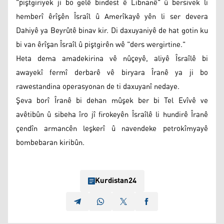
"piştgiriyek ji bo gelê bindest ê Libnanê" û bersivek li
hemberî êrîşên Îsraîl û Amerîkayê yên li ser devera
Dahiyê ya Beyrûtê binav kir. Di daxuyaniyê de hat gotin ku
bi van êrîşan Îsraîl û piştgirên wê "ders wergirtine."
Heta dema amadekirina vê nûçeyê, aliyê Îsraîlê bi
awayekî fermî derbarê vê biryara Îranê ya ji bo
rawestandina operasyonan de ti daxuyanî nedaye.
Şeva borî Îranê bi dehan mûşek ber bi Tel Evîvê ve
avêtibûn û sibeha îro jî firokeyên Îsraîlê li hundirê Îranê
çendîn armancên leşkerî û navendeke petrokîmyayê
bombebaran kiribûn.
Kurdistan24