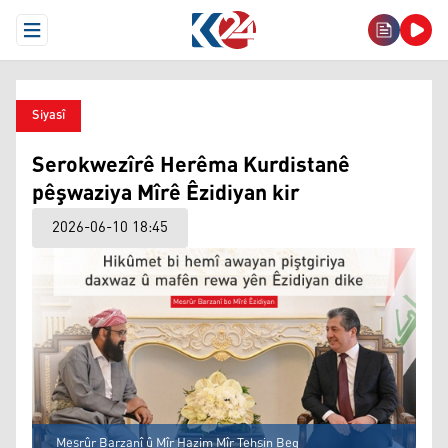
Open Menu
Siyasî
Serokwezîrê Herêma Kurdistanê
pêşwaziya Mîrê Êzidiyan kir
2026-06-10 18:45
Mesrûr Barzanî û Mîr Hazim Mîr Tehsin Beg