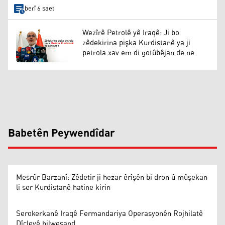
berî 6 saet
Wezîrê Petrolê yê Iraqê: Ji bo
zêdekirina pişka Kurdistanê ya ji
petrola xav em di gotûbêjan de ne
Babetên Peywendîdar
Mesrûr Barzanî: Zêdetir ji hezar êrîşên bi dron û mûşekan
li ser Kurdistanê hatine kirin
Serokerkanê Iraqê Fermandariya Operasyonên Rojhilatê
Dîcleyê hilweşand