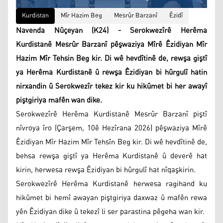
Kurdistan
Mîr Hazim Beg
Mesrûr Barzanî
Êzidî
Navenda Nûçeyan (K24) - Serokwezîrê Herêma
Kurdistanê Mesrûr Barzanî pêşwaziya Mîrê Êzidiyan Mîr
Hazim Mîr Tehsin Beg kir. Di wê hevdîtinê de, rewşa giştî
ya Herêma Kurdistanê û rewşa Êzidiyan bi hûrgulî hatin
nirxandin û Serokwezîr tekez kir ku hikûmet bi her awayî
piştgiriya mafên wan dike.
Serokwezîrê Herêma Kurdistanê Mesrûr Barzanî piştî
nîvroya îro (Çarşem, 10ê Hezîrana 2026) pêşwaziya Mîrê
Êzidiyan Mîr Hazim Mîr Tehsîn Beg kir. Di wê hevdîtinê de,
behsa rewşa giştî ya Herêma Kurdistanê û deverê hat
kirin, herwesa rewşa Êzidiyan bi hûrgulî hat nîqaşkirin.
Serokwezîrê Herêma Kurdistanê herwesa ragihand ku
hikûmet bi hemî awayan piştgiriya daxwaz û mafên rewa
yên Êzidiyan dike û tekezî li ser parastina pêgeha wan kir.