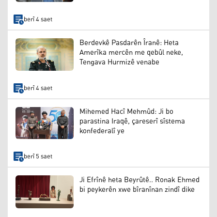
berî 4 saet
Berdevkê Pasdarên Îranê: Heta
Amerîka mercên me qebûl neke,
Tengava Hurmizê venabe
berî 4 saet
Mihemed Hacî Mehmûd: Ji bo
parastina Iraqê, çareserî sîstema
konfederalî ye
berî 5 saet
Ji Efrînê heta Beyrûtê.. Ronak Ehmed
bi peykerên xwe bîranînan zindî dike