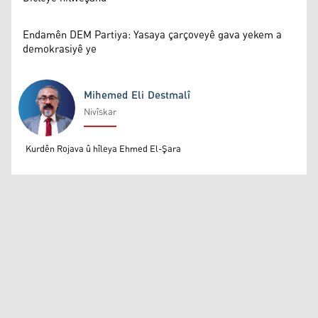
Endamên DEM Partiya: Yasaya çarçoveyê gava yekem a
demokrasiyê ye
Mihemed Eli Destmalî
Nivîskar
Mihemed Eli Destmalî
Kurdên Rojava û hîleya Ehmed El-Şara