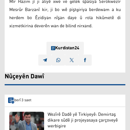
Mîr Hazim jî ji aliyê xwe ve gelek spasiya Serokwezîr
Mesrûr Barzanî kir, ji bo wê piştgiriya berdewam a ku
herdem bo Êzidiyan nîşan daye û rola hikûmetê di
xizmetkirina deverên wan de bilind nirxand.
Kurdistan24
Nûçeyên Dawî
berî 3 saet
Wezîrê Dadê yê Tirkiyeyê: Demirtaş
dikare sûdê ji projeyasaya çarçoveyê
werbigire