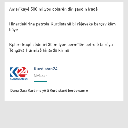
Amerîkayê 500 milyon dolarên din şandin Iraqê
Hinardekirina petrola Kurdistanê bi rêjeyeke berçav kêm
bûye
Kpler: Iraqê zêdetirî 30 milyon bermîlên petrolê bi rêya
Tengava Hurmizê hinarde kirine
Kurdistan24
Nivîskar
Kurdistan24
Dana Gas: Karê me yê li Kurdistanê berdewam e