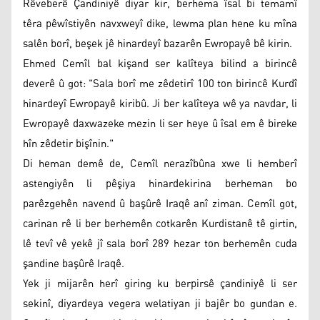
Rêveberê Çandiniyê diyar kir, berhema îsal bi temamî
têra pêwîstiyên navxweyî dike, lewma plan hene ku mîna
salên borî, beşek jê hinardeyî bazarên Ewropayê bê kirin.
Ehmed Cemîl bal kişand ser kalîteya bilind a birincê
deverê û got: "Sala borî me zêdetirî 100 ton birincê Kurdî
hinardeyî Ewropayê kiribû. Ji ber kalîteya wê ya navdar, li
Ewropayê daxwazeke mezin li ser heye û îsal em ê bireke
hîn zêdetir bişînin."
Di heman demê de, Cemîl nerazîbûna xwe li hemberî
astengiyên li pêşiya hinardekirina berheman bo
parêzgehên navend û başûrê Iraqê anî ziman. Cemîl got,
carinan rê li ber berhemên cotkarên Kurdistanê tê girtin,
lê tevî vê yekê jî sala borî 289 hezar ton berhemên cuda
şandine başûrê Iraqê.
Yek ji mijarên herî giring ku berpirsê çandiniyê li ser
sekinî, diyardeya vegera welatiyan ji bajêr bo gundan e.