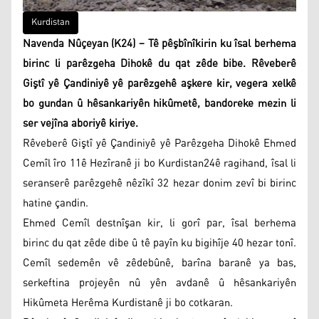
Kurdistan
Navenda Nûçeyan (K24) – Tê pêşbînîkirin ku îsal berhema
birinc li parêzgeha Dihokê du qat zêde bibe. Rêveberê
Giştî yê Çandiniyê yê parêzgehê aşkere kir, vegera xelkê
bo gundan û hêsankariyên hikûmetê, bandoreke mezin li
ser vejîna aboriyê kiriye.
Rêveberê Giştî yê Çandiniyê yê Parêzgeha Dihokê Ehmed
Cemîl îro 11ê Hezîranê ji bo Kurdistan24ê ragihand, îsal li
seranserê parêzgehê nêzîkî 32 hezar donim zevî bi birinc
hatine çandin.
Ehmed Cemîl destnîşan kir, li gorî par, îsal berhema
birinc du qat zêde dibe û tê payîn ku bigihîje 40 hezar tonî.
Cemîl sedemên vê zêdebûnê, barîna baranê ya bas,
serkeftina projeyên nû yên avdanê û hêsankariyên
Hikûmeta Herêma Kurdistanê ji bo cotkaran.