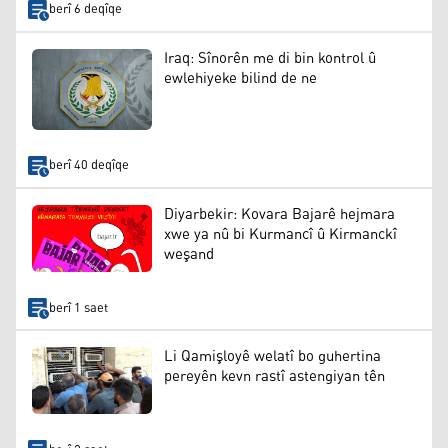
berî 6 deqîqe
Iraq: Sînorên me di bin kontrol û
ewlehiyeke bilind de ne
berî 40 deqîqe
Diyarbekir: Kovara Bajarê hejmara
xwe ya nû bi Kurmancî û Kirmanckî
weşand
berî 1 saet
Li Qamişloyê welatî bo guhertina
pereyên kevn rastî astengiyan tên