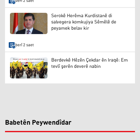
berî 2 saet
Serokê Herêma Kurdistanê di
salvegera komkujiya Sêmêlê de
peyamek belav kir
berî 2 saet
Berdevkê Hêzên Çekdar ên Iraqê: Em
tevlî şerên deverê nabin
Babetên Peywendîdar