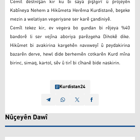
Cemîl destnîşan kir ku bi saya piştgirî û projeyên
Kabîneya Nehem a Hikûmeta Herêma Kurdistanê, beşeke
mezin a welatiyan vegeriyane ser karê çandiniyê.
Cemîl tekez kir, ev vegera bo gundan bi rêjeya %40
bandorê li ser vejîna aboriya parêzgeha Dihokê dike.
Hikûmet bi avakirina kargehên navxweyî û peydakirina
bazarên derve, hewl dide berhemên cotkarên Kurd mîna
birinc, simaq, kartol, sêv û tirî bi cîhanê bide naskirin.
Kurdistan24
Nûçeyên Dawî