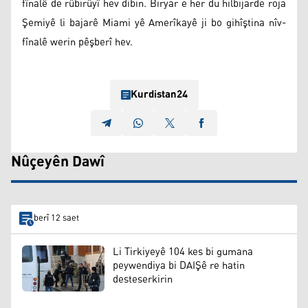
fînalê de rûbirûyî hev dibin. Biryar e her du hilbijarde roja
Şemiyê li bajarê Miami yê Amerîkayê ji bo gihîştina nîv-
fînalê werin pêşberî hev.
Kurdistan24
Nûçeyên Dawî
berî 12 saet
Li Tirkiyeyê 104 kes bi gumana
peywendiya bi DAIŞê re hatin
desteserkirin