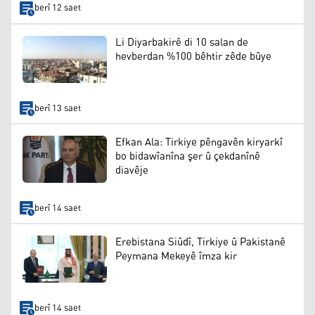
berî 12 saet
Li Diyarbakirê di 10 salan de
hevberdan %100 bêhtir zêde bûye
berî 13 saet
Efkan Ala: Tirkiye pêngavên kiryarkî
bo bidawîanîna şer û çekdanînê
diavêje
berî 14 saet
Erebistana Siûdî, Tirkiye û Pakistanê
Peymana Mekeyê îmza kir
berî 14 saet