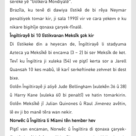
sereke yê "Golkera Mondiyalê".
Brazîla, ku tenê di dawiya lîstikê de bi rêya Neymar
penaltiyek tomar kir, ji sala 1990î vir ve cara yekem e ku
nikare bigihîje qonaxa çaryek-fînalê.
Îngiltirayê bi 10 lîstikvanan Meksîk şok kir
Di lîstikeke din a heyecan de, Îngiltirayê li stadyuma
Azteca ya Meksîkê bi encama (3 – 2) bi ser Meksîk de ket.
Tevî ku Îngiltira ji xuleka (54) ve piştî kerta sor a Jarell
Quansah 10 kes mabû, lê karî serkeftineke zehmet bi dest
bixe.
Golên Îngiltirayê ji aliyê Jude Bellingham (xulekên 36 û 38)
û Harry Kane (xuleka 60 bi penaltî) ve hatin tomarkirin.
Golên Meksîkê jî Julian Quinones û Raul Jimenez avêtin,
lê ev ji bo manê têra wan nekir.
Norwêc û Îngiltira li Miami tên hember hev
Piştî van encaman, Norwêc û Îngiltira di qonaxa çaryek-