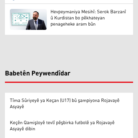
Hevpeymaniya Mesihî: Serok Barzanî
û Kurdistan bo pêkhateyan
penageheke aram bûn
Babetên Peywendîdar
Tîma Sûriyeyê ya Keçan (U17) bû şampiyona Rojavayê
Asyayê
Keçên Qamişloyê tevlî pêşbirka futbolê ya Rojavayê
Asyayê dibin