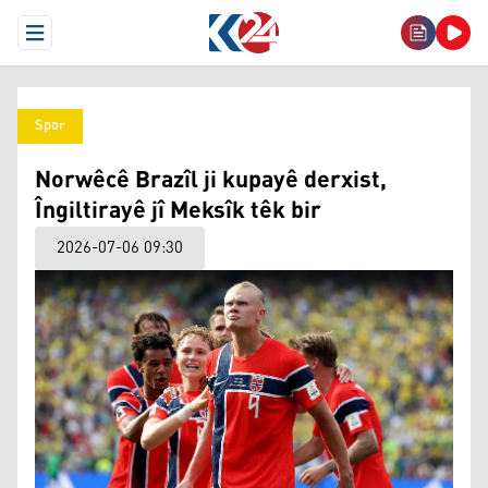
Open Menu
Spor
Norwêcê Brazîl ji kupayê derxist,
Îngiltirayê jî Meksîk têk bir
2026-07-06 09:30