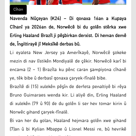
Cîhan
Navenda Nûçeyan (K24) – Di qonaxa 16an a Kupaya
Cîhanî ya 2026an de, Norwêcê bi du golên stêrka xwe
Erling Haaland Brazîl ji pêşbirkan derxist. Di heman demê
de, Îngiltirayê jî Meksîkê derbas bû.
Li eyaleta New Jersey ya Amerîkayê, Norwêcê şokeke
mezin di nav lîstikên Mondiyalê de çêkir. Norwêcê karî bi
encama (2 – 1) Brazîla ku pênc caran şampiyona cîhanê
ye, têk bibe û derbasî qonaxa çaryek-fînalê bibe.
Brazîlê di (15) xulekên pêşîn de derfeta penaltiyê bi rêya
Bruno Guimaraes wenda kir. Li aliyê din, Erling Haaland
di xulekên (79 û 90) de du golên li ser hev tomar kirin û
Norwêc gihand çaryek-fînalê.
Bi van her du golan, Haaland hejmara golên xwe gihand
(7)an û bi Kylian Mbappe û Lionel Messi re, bû hevrikê