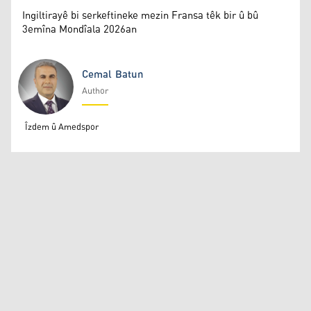
Ingiltirayê bi serkeftineke mezin Fransa têk bir û bû
3emîna Mondîala 2026an
Cemal Batun
Author
Cemal Batun
Îzdem û Amedspor