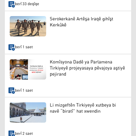
berî 33 deqîqe
Serokerkanê Artêşa Iraqê gihîşt
Kerkûkê
berî 1 saet
Komîsyona Dadê ya Parlamena
Tirkiyeyê projeyasaya pêvajoya aştiyê
pejirand
berî 1 saet
Li mizgeftên Tirkiyeyê xutbeya bi
navê “biratî” hat xwendin
berî 2 saet