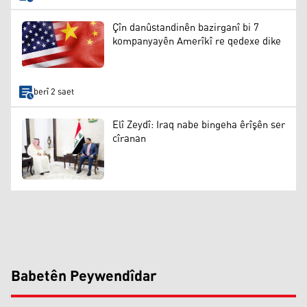
Çîn danûstandinên bazirganî bi 7
kompanyayên Amerîkî re qedexe dike
berî 2 saet
Elî Zeydî: Iraq nabe bingeha êrîşên ser
cîranan
Babetên Peywendîdar