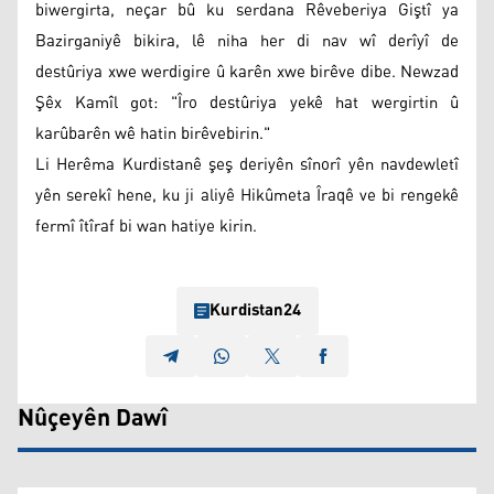
biwergirta, neçar bû ku serdana Rêveberiya Giştî ya
Bazirganiyê bikira, lê niha her di nav wî derîyî de
destûriya xwe werdigire û karên xwe birêve dibe. Newzad
Şêx Kamîl got: "Îro destûriya yekê hat wergirtin û
karûbarên wê hatin birêvebirin."
Li Herêma Kurdistanê şeş deriyên sînorî yên navdewletî
yên serekî hene, ku ji aliyê Hikûmeta Îraqê ve bi rengekê
fermî îtîraf bi wan hatiye kirin.
Kurdistan24
Nûçeyên Dawî