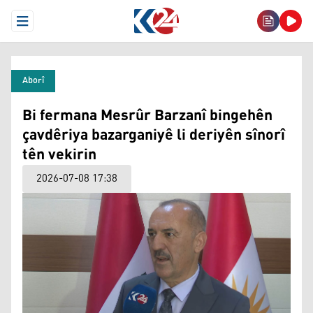
Open Menu
Aborî
Bi fermana Mesrûr Barzanî bingehên
çavdêriya bazarganiyê li deriyên sînorî
tên vekirin
2026-07-08 17:38