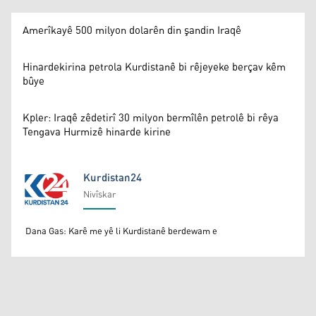
Amerîkayê 500 milyon dolarên din şandin Iraqê
Hinardekirina petrola Kurdistanê bi rêjeyeke berçav kêm
bûye
Kpler: Iraqê zêdetirî 30 milyon bermîlên petrolê bi rêya
Tengava Hurmizê hinarde kirine
Kurdistan24
Nivîskar
Kurdistan24
Dana Gas: Karê me yê li Kurdistanê berdewam e