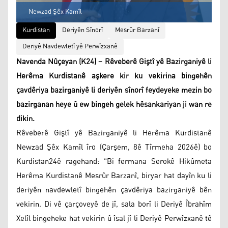
Newzad Şêx Kamîl
Kurdistan
Deriyên Sînorî
Mesrûr Barzanî
Deriyê Navdewletî yê Perwîzxanê
Navenda Nûçeyan (K24) – Rêveberê Giştî yê Bazirganiyê li
Herêma Kurdistanê aşkere kir ku vekirina bingehên
çavdêriya bazirganiyê li deriyên sînorî feydeyeke mezin bo
bazirganan heye û ew bingeh gelek hêsankariyan ji wan re
dikin.
Rêveberê Giştî yê Bazirganiyê li Herêma Kurdistanê
Newzad Şêx Kamîl îro (Çarşem, 8ê Tîrmeha 2026ê) bo
Kurdistan24ê ragehand: "Bi fermana Serokê Hikûmeta
Herêma Kurdistanê Mesrûr Barzanî, biryar hat dayîn ku li
deriyên navdewletî bingehên çavdêriya bazirganiyê bên
vekirin. Di vê çarçoveyê de jî, sala borî li Deriyê Îbrahîm
Xelîl bingeheke hat vekirin û îsal jî li Deriyê Perwîzxanê tê