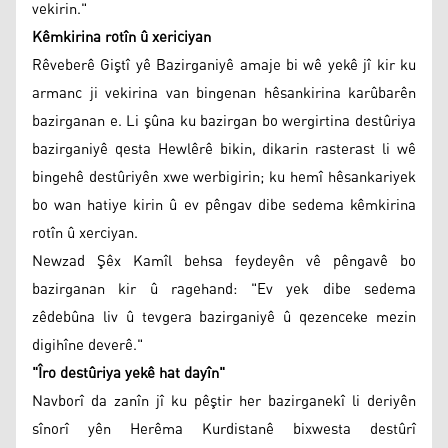
vekirin."
Kêmkirina rotîn û xericiyan
Rêveberê Giştî yê Bazirganiyê amaje bi wê yekê jî kir ku
armanc ji vekirina van bingenan hêsankirina karûbarên
bazirganan e. Li şûna ku bazirgan bo wergirtina destûriya
bazirganiyê qesta Hewlêrê bikin, dikarin rasterast li wê
bingehê destûriyên xwe werbigirin; ku hemî hêsankariyek
bo wan hatiye kirin û ev pêngav dibe sedema kêmkirina
rotîn û xerciyan.
Newzad Şêx Kamîl behsa feydeyên vê pêngavê bo
bazirganan kir û ragehand: "Ev yek dibe sedema
zêdebûna liv û tevgera bazirganiyê û qezenceke mezin
digihîne deverê."
"Îro destûriya yekê hat dayîn"
Navborî da zanîn jî ku pêştir her bazirganekî li deriyên
sînorî yên Herêma Kurdistanê bixwesta destûrî