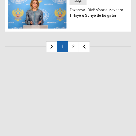
sûriyê
Zaxarova: Divê sînor di navbera
Tirkiye û Sûriyê de bê girtin
Zaxarova: Divê sînor di navbera Tirkiye û Sûriyê de bê gir
1
2