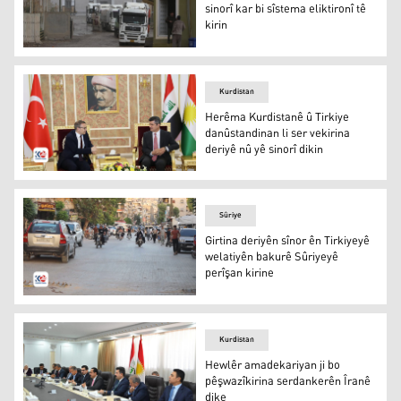
sinorî kar bi sîstema eliktironî tê
kirin
Deriyê Sinorî yê Perwêzxanê - Îdareya Germiyanê
Kurdistan
Herêma Kurdistanê û Tirkiye
danûstandinan li ser vekirina
deriyê nû yê sinorî dikin
Elî Teter û Anil Bora
Sûriye
Girtina deriyên sînor ên Tirkiyeyê
welatiyên bakurê Sûriyeyê
perîşan kirine
Girtina deriyên sînor ên Tirkiyeyê welatiyên bakurê Sûriy
Kurdistan
Hewlêr amadekariyan ji bo
pêşwazîkirina serdankerên Îranê
dike