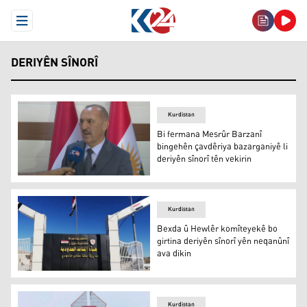
Open Menu
DERIYÊN SÎNORÎ
Kurdistan
Bi fermana Mesrûr Barzanî
bingehên çavdêriya bazarganiyê li
deriyên sînorî tên vekirin
Newzad Şêx Kamîl
Kurdistan
Bexda û Hewlêr komîteyekê bo
girtina deriyên sînorî yên neqanûnî
ava dikin
Bexda û Hewlêr komîteyekê bo girtina deriyên sînorî yên
Kurdistan