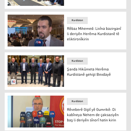
Hewlêr amadekariyan ji bo pêşwazîkirina serdankerên Îr
Kurdistan
Rêbaz Mihemed: Livîna bazirganî
li deriyên Herêma Kurdistanê tê
eliktironîkirin
Rêbaz Mihemed
Kurdistan
Şanda Hikûmeta Herêma
Kurdistanê gehişt Bexdayê
Şanda Hikûmeta Herêma Kurdistanê
Kurdistan
Rêveberê Giştî yê Gumrikê: Di
kabîneya Nehem de çaksaziyên
baş li deriyên sînorî hatin kirin
Rêveberê Giştî yê Gumrikê: Di kabîneya Nehem de çaksaziy