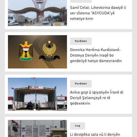
Samî Celal: Lihevkirina dawiyê li
ser sîstema "ASYCUDA"yê
nehatiye kirin
Wêneyê yek ji deriyên sînorî yên Herêma Kurdistanê
Kurdistan
Gomirka Herêma Kurdistanê:
Desteya Deriyên Iraqê bo
gendeliyê hatiye damezrandin
Gomirka Herêma Kurdistanê: Desteya Deriyên Iraqê bo 
Kurdistan
Anîna goşt û spiyatiyên Îranê di
Deriyê Şelamçeyê re tê
qedexekirin
Deriyê Şelamçeyê
Iraq
Li destpêka sala nû li deriyên