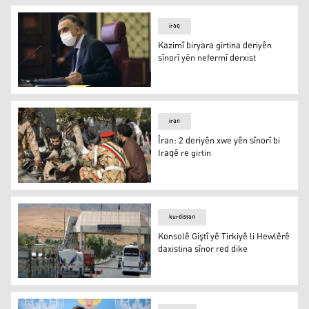
iraq
Kazimî biryara girtina deriyên
sînorî yên nefermî derxist
Kazimî biryara girtina deriyên sînorî yên nefermî derxist
iran
Îran: 2 deriyên xwe yên sînorî bi
Iraqê re girtin
Îran: 2 deriyên xwe yên sînorî bi Iraqê re girtin
kurdistan
Konsolê Giştî yê Tirkiyê li Hewlêrê
daxistina sînor red dike
Konsolê Giştî yê Tirkiyê li Hewlêrê daxistina sînor red dik