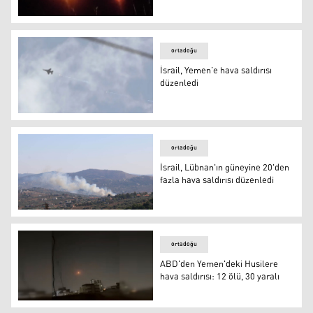
İsrail'den Suriye'ye hava saldırısı
ortadoğu
İsrail, Yemen’e hava saldırısı
düzenledi
İsrail, Yemen’e hava saldırısı düzenledi
ortadoğu
İsrail, Lübnan'ın güneyine 20'den
fazla hava saldırısı düzenledi
İsrail, Lübnan'ın güneyine 20'den fazla hava saldırısı dü
ortadoğu
ABD'den Yemen'deki Husilere
hava saldırısı: 12 ölü, 30 yaralı
ABD'den Yemen'deki Husilere hava saldırısı: 12 ölü, 30 y