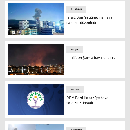
ortadoğu
İsrail, Şam’ın güneyine hava
saldırısı düzenledi
İsrail, Şam’ın güneyine hava saldırısı düzenledi
suriye
İsrail'den Şam’a hava saldırısı
İsrail'den Şam’a hava saldırısı
türkiye
DEM Parti Kobani'ye hava
saldırısını kınadı
DEM Parti logosu
ortadoğu