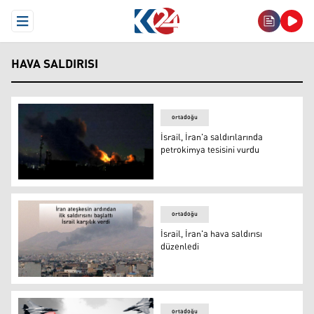
Open Menu
HAVA SALDIRISI
ortadoğu
İsrail, İran'a saldırılarında
petrokimya tesisini vurdu
İsrail, İran'a saldırılarında petrokimya tesisini vurdu
ortadoğu
İsrail, İran'a hava saldırısı
düzenledi
İsrail, İran'a hava saldırısı düzenledi
ortadoğu