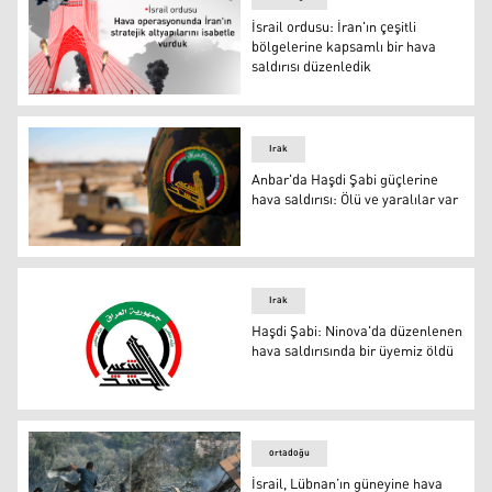
İsrail ordusu: İran'ın çeşitli
bölgelerine kapsamlı bir hava
saldırısı düzenledik
İsrail ordusu: İran'ın çeşitli bölgelerine kapsamlı bir hav
Irak
Anbar'da Haşdi Şabi güçlerine
hava saldırısı: Ölü ve yaralılar var
Anbar'da Haşdi Şabi güçlerine hava saldırısı: Ölü ve yaral
Irak
Haşdi Şabi: Ninova'da düzenlenen
hava saldırısında bir üyemiz öldü
Haşdi Şabi: Ninova'da düzenlenen hava saldırısında bir 
ortadoğu
İsrail, Lübnan’ın güneyine hava