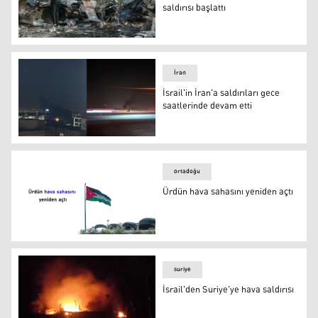
saldırısı başlattı
İsrail, Lübnan’ın güneyine hava saldırısı başlattı
İran
İsrail'in İran'a saldırıları gece
saatlerinde devam etti
İsrail'in İran'a saldırıları gece saatlerinde devam etti
ortadoğu
Ürdün hava sahasını yeniden açtı
Ürdün hava sahasını yeniden açtı
suriye
İsrail'den Suriye'ye hava saldırısı