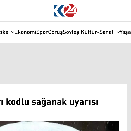
tika
Ekonomi
Spor
Görüş
Söyleşi
Kültür-Sanat
Yaş
ı kodlu sağanak uyarısı