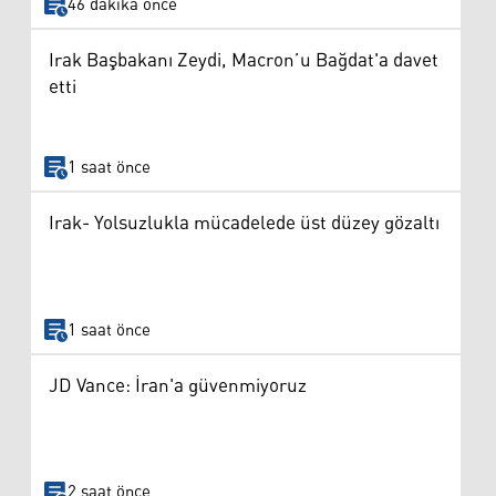
46 dakika önce
Irak Başbakanı Zeydi, Macron’u Bağdat'a davet
etti
1 saat önce
Irak- Yolsuzlukla mücadelede üst düzey gözaltı
1 saat önce
JD Vance: İran'a güvenmiyoruz
2 saat önce