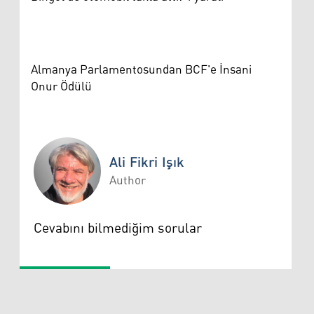
Almanya Parlamentosundan BCF'e İnsani
Onur Ödülü
Ali Fikri Işık
Author
Ali Fikri Işık
Cevabını bilmediğim sorular