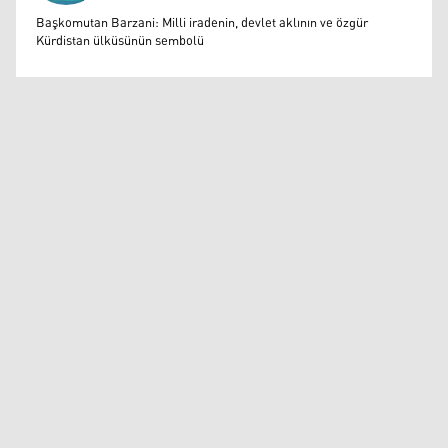
Muazzez Baktaş
Başkomutan Barzani: Milli iradenin, devlet aklının ve özgür
Kürdistan ülküsünün sembolü