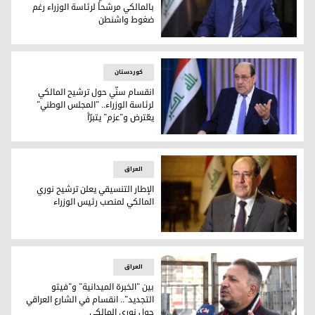
بالمالكي مرشحاً لرئاسة الوزراء رغم
ضغوط واشنطن
تحالف السوداني يؤكد التمسك بالمالكي مرشحاً لرئاسة الوزراء
کوردستان
انقسام سنّي حول ترشيح المالكي
لرئاسة الوزراء.. "المجلس الوطني"
يعّترض و"عزم" يتبرّأ
انقسام سنّي حول ترشيح المالكي لرئاسة الوزراء.. "المجلس الوطني
العراق
الإطار التنسيقي يعلن ترشيح نوري
المالكي لمنصب رئيس الوزراء
الإطار التنسيقي يعلن ترشيح نوري المالكي لمنصب رئيس الوزراء
العراق
بين "الخبرة الميدانية" و"فيتو
التجديد".. انقسام في الشارع العراقي
حول نوري المالكي