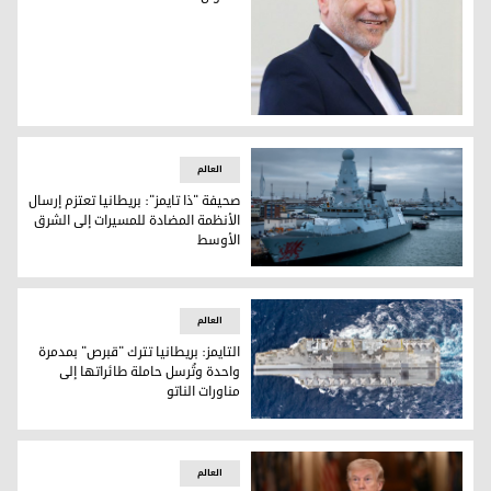
طهران تحذر لندن: ستارمر يُعرّض حياة البريطانيين للخطر وإيران 
العالم
صحيفة "ذا تايمز": بريطانيا تعتزم إرسال
الأنظمة المضادة للمسيرات إلى الشرق
الأوسط
صحيفة "ذا تايمز": بريطانيا تعتزم إرسال الأنظمة المضادة للمس
العالم
التايمز: بريطانيا تترك "قبرص" بمدمرة
واحدة وتُرسل حاملة طائراتها إلى
مناورات الناتو
التايمز: بريطانيا تترك "قبرص" بمدمرة واحدة وتُرسل حاملة طائرات
العالم