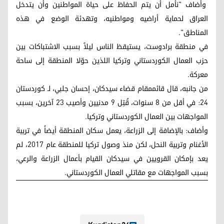
وأضاف "نأمل أن يتم الحفاظ على حياة المواطنين وأن يتدخل
العراق لحماية أراضيه ومواطنيه، وتهدئة الوضع في هذه
المناطق".
في منطقة برادوست، يستيقظ الناس ليلاً بسبب الاشتباكات بين
حزب العمال الكوردستاني وتركيا اللذين حوّلا المنطقة إلى ساحة
معركة.
من جانبه، قال قائممقام قضاء سيدكان، إحسان جلبي، لـ كوردستان
24: في أقل من 8 سنوات، قُتِل 9 مدنيين وأصيب 23 آخرين، بسبب
المواجهات بين العمال الكوردستاني وتركيا.
وأضاف: بالإضافة إلى الزراعة، يعمل سكان المنطقة أيضاً في تربية
الأغنام وتربية النحل، لكن منذ وصول تركيا للمنطقة عام 2017، لم
يعد بإمكان القرويين في سيدكان القيام بأعمال الزراعة والرعي،
بسبب المواجهات مع مقاتلي العمال الكوردستاني.