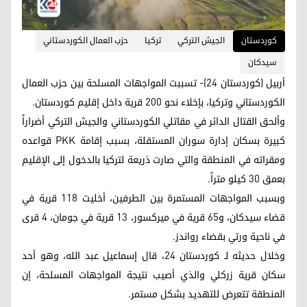
کوردستان
الجيش التركي
تركيا
حزب العمال الكوردستاني
سيدكان
أربيل (كوردستان 24)- تسببت المواجهات المسلحة بين حزب العمال
الكوردستاني وتركيا، بإخلاء نحو 200 قرية داخل إقليم كوردستان.
وألحق القتال الدائر في مقاتلي الكوردستاني والجيش التركي أضراراً
كبيرة بسكان إدارة سوران المستقلة، بسبب إقامة PKK قواعده
ومقراته في المنطقة والتي صارت ذريعة لتركيا بالدخول إلى الإقليم
بعمق 30 كيلو متراً.
وبسبب المواجهات المستمرة بين الطرفين، أخليت 118 قرية في
قضاء سيدكان، و65 قرية في ميركسور، 13 قرية في جومان، 4 قرى
في ناحية ورتي بقضاء رواندز.
وخلال حديثه لـ كوردستان 24، قال إسماعيل عبد الله، وهو أحد
سكان قرية زركلي والذي أصيب نتيجة المواجهات المسلحة، إن
المنطقة تتعرض للتهديد بشكل مستمر.